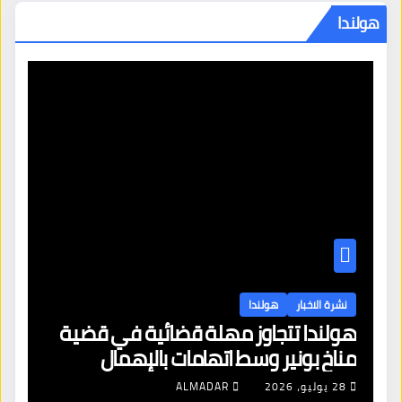
هولندا
نشرة الاخبار
هولندا
ه
هولندا تتجاوز مهلة قضائية في قضية
تو
مناخ بونير وسط اتهامات بالإهمال
مس
بر
28 يوليو، 2026
ALMADAR