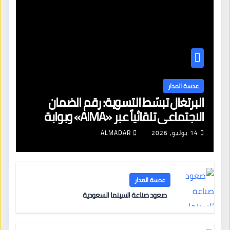
عدسة المدار
البرتغال تبسّط التسوية: رقم الضمان
الاجتماعي تلقائياً عبر «AIMA» وبوابة
جديدة لتجديد الإقامات
14 يوليو، 2026
ALMADAR
عدسة المدار
صعود صناعة السينما السعودية