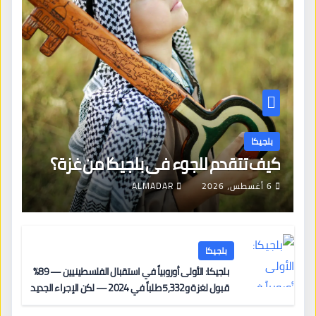
بلجيكا
كيف تتقدم للجوء في بلجيكا من غزة؟
6 أغسطس، 2026
ALMADAR
بلجيكا
بلجيكا: الأولى أوروبياً في استقبال الفلسطينيين — 89%
قبول لغزة و5,332 طلباً في 2024 — لكن الإجراء الجديد
من 12 يونيو يُعقّد المسار لمن يحمل وضعاً في دولة EU