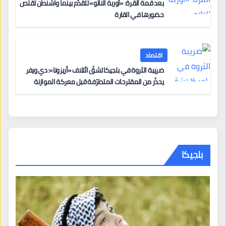
بعد قمة أنقرة: «أوربة الناتو» تتقدّم بينما واشنطن تقلّص
حضورها في القارة
اقتصاد
ضريبة الثروة في بلجيكا تشقّ ائتلاف «أريزونا»: دي ويفر
يحذّر من المقترحات المتطرّفة قبل معركة الموازنة
بلجيكا