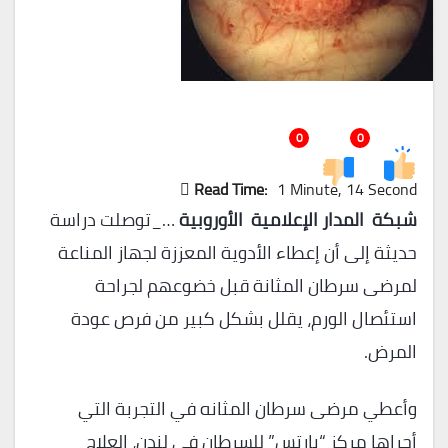
0
0
Read Time:
1 Minute, 14 Second
شبكة
المدار
الإعلامية
الأوروبية
…_توصلت دراسة
حديثة إلى أن إعطاء الأدوية المعززة لجهاز المناعة
لمرضى سرطان المثانة قبل خضوعهم لجراحة
استئصال الورم، يقلل بشكل كبير من فرص عودة
المرض.
وأعطي مرضى سرطان المثانه في التجربة التي
أجراها مركز “بارتس” للسرطان في لندن، العلاج