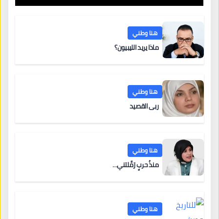
هنا وطني
ماذا يريد الليبيون؟
هنا وطني
ربى القصيد
هنا وطني
منذُ حربٍ رَمَّلتني…
هنا وطني