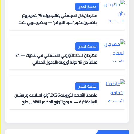
عدسة المدار
مهرجان كان السينمائي يفتتح دورته 79 بتكريم بيتر
جاكسون مخرج “سيد الخواتم” — وحضور عربي لافت
على السجادة الحمراء يضم نادين نجيم وآسر ياسين وخالد
مزنر ضمن لجنة التحكيم
عدسة المدار
مهرجان الاتحاد الأوروبي السينمائي في بانكوك — 21
فيلماً من 19 دولة أوروبية بالدخول المجاني
عدسة المدار
عاصمتا الثقافة الأوروبية 2026: أولو الفنلندية وترينشين
السلوفاكية — نموذج لتوزيع الحضور الثقافي خارج
المراكز الكبرى