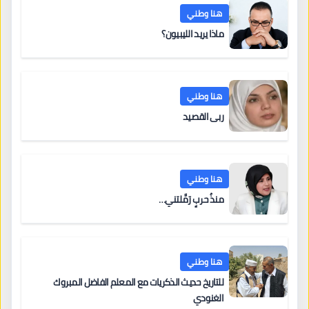
هنا وطني
ماذا يريد الليبيون؟
هنا وطني
ربى القصيد
هنا وطني
منذُ حربٍ رَمَّلتني…
هنا وطني
للتاريخ حديث الذكريات مع المعلم الفاضل المبروك
الغنودي