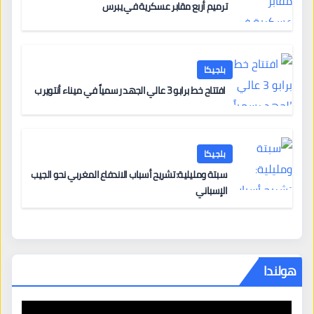
ترميم أربع مقابر عسكرية في يبرس
بلجيكا
افتتاح خط برابو 3 عالي الجهد رسمياً في ميناء أنتويرب
بلجيكا
سبتة ومليلية: تشريح أسباب الاندفاع المغربي نحو الجيب
الإسباني
هولندا