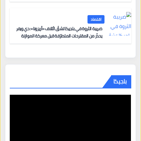
اقتصاد
ضريبة الثروة في بلجيكا تشقّ ائتلاف «أريزونا»: دي ويفر
يحذّر من المقترحات المتطرّفة قبل معركة الموازنة
بلجيكا