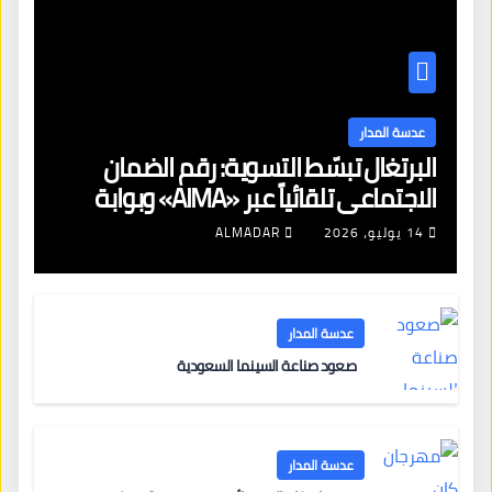
عدسة المدار
البرتغال تبسّط التسوية: رقم الضمان
الاجتماعي تلقائياً عبر «AIMA» وبوابة
جديدة لتجديد الإقامات
14 يوليو، 2026
ALMADAR
عدسة المدار
صعود صناعة السينما السعودية
عدسة المدار