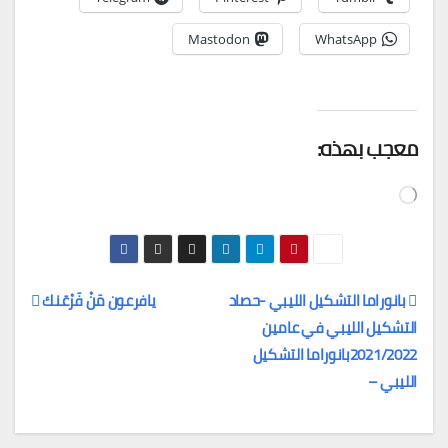
Mastodon
WhatsApp
معجب بهذه:
جاري
التحميل…
بانوراما التشكيل الليبي -حصاد
يافرعون مَنْ فَرْعَنك
التشكيل الليبي في عامين
تصفّح
2021/2022بانوراما التشكيل
المقالات
الليبي –