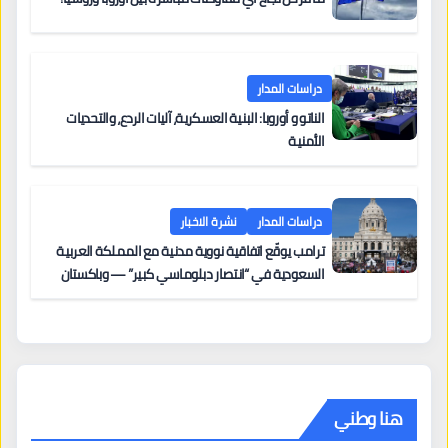
دراسات المدار
الناتو و أوروبا: البنية العسكرية، آليات الردع، والتحديات
الأمنية
دراسات المدار
نشرة الاخبار
ترامب يوقّع اتفاقية نووية مدنية مع المملكة العربية
السعودية في “انتصار دبلوماسي كبير” — وباكستان
تطلب 10 مليارات دولار مقابل وساطتها في إيران
هنا وطني