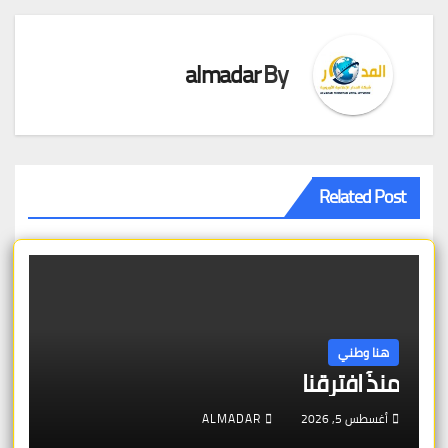
almadar
By
Related Post
هنا وطني
منذُ افترقنا
أغسطس 5, 2026
ALMADAR