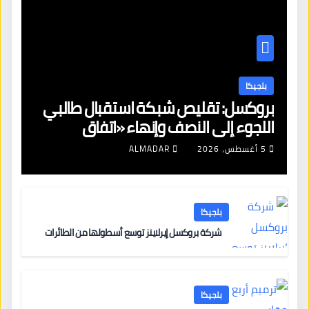
بلجيكا
بروكسل: تقليص شبكة استقبال طالبي
اللجوء إلى النصف وإنهاء «اتفاق
بروكسل»
5 أغسطس، 2026
ALMADAR
بلجيكا
شركة بروكسل إيرلاينز توسع أسطولها من الطائرات
بلجيكا