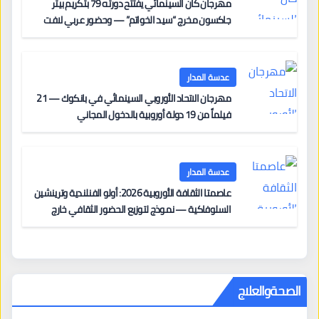
مهرجان كان السينمائي يفتتح دورته 79 بتكريم بيتر
جاكسون مخرج “سيد الخواتم” — وحضور عربي لافت
على السجادة الحمراء يضم نادين نجيم وآسر ياسين وخالد
مزنر ضمن لجنة التحكيم
عدسة المدار
مهرجان الاتحاد الأوروبي السينمائي في بانكوك — 21
فيلماً من 19 دولة أوروبية بالدخول المجاني
عدسة المدار
عاصمتا الثقافة الأوروبية 2026: أولو الفنلندية وترينشين
السلوفاكية — نموذج لتوزيع الحضور الثقافي خارج
المراكز الكبرى
الصحةوالعلاج