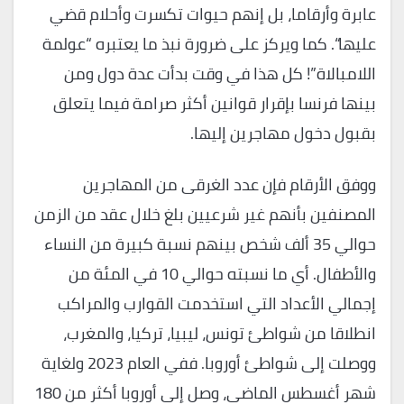
عابرة وأرقاما، بل إنهم حيوات تكسرت وأحلام قضي
عليها“. كما ويركز على ضرورة نبذ ما يعتبره “عولمة
اللامبالاة”! كل هذا في وقت بدأت عدة دول ومن
بينها فرنسا بإقرار قوانين أكثر صرامة فيما يتعلق
بقبول دخول مهاجرين إليها.
ووفق الأرقام فإن عدد الغرقى من المهاجرين
المصنفين بأنهم غير شرعيين بلغ خلال عقد من الزمن
حوالي 35 ألف شخص بينهم نسبة كبيرة من النساء
والأطفال. أي ما نسبته حوالي 10 في المئة من
إجمالي الأعداد التي استخدمت القوارب والمراكب
انطلاقا من شواطئ تونس، ليبيا، تركيا، والمغرب،
ووصلت إلى شواطئ أوروبا. ففي العام 2023 ولغاية
شهر أغسطس الماضي، وصل إلى أوروبا أكثر من 180