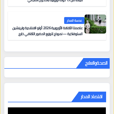
فيلماً من 19 دولة أوروبية بالدخول المجاني
عدسة المدار
عاصمتا الثقافة الأوروبية 2026: أولو الفنلندية وترينشين
السلوفاكية — نموذج لتوزيع الحضور الثقافي خارج
المراكز الكبرى
الصحةوالعلاج
اقتصاد المدار