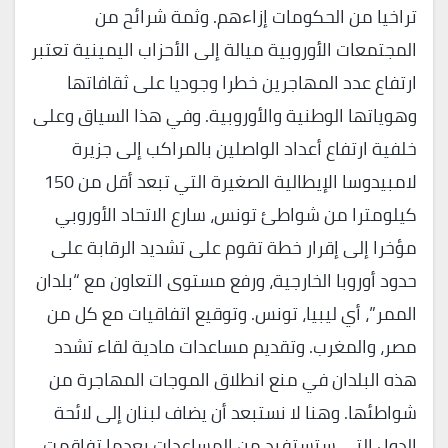
تراخيا من الحكومات إزاءهم. وثمة شرائح من
المجتمعات الأوروبية ميالة إلى الأحزاب اليمينية تعتبر
ارتفاع عدد المهاجرين خطرا وجوديا على ثقافاتها
وهوياتها الوطنية والأوروبية. وفي هذا السياق وعلى
خلفية ارتفاع أعداد الواصلين بالمراكب إلى جزيرة
لامبيدوسا الإيطالية الصغيرة التي تبعد أقل من 150
كيلومترا من شواطئ تونس، سارع الاتحاد الأوروبي
مؤخرا إلى إقرار خطة تقوم على تشديد الرقابة على
حدود أوروبا الخارجية، ورفع مستوى التعاون مع “بلدان
الممر”، أي ليبيا، تونس. وتوقيع اتفاقيات مع كل من
مصر، والمغرب. وتقديم مساعدات مادية لقاء تشدد
هذه البلدان في منع انطلاق الموجات المهاجرة من
شواطئها. وهنا لا نستبعد أن يضاف لبنان إلى لائحة
الدول التي ستستفيد من المساعدات بعدما تفاقمت