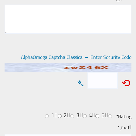
AlphaOmega Captcha Classica – Enter Security Code
➴
⟲
1
2
3
4
5
*
Rating
الاسم
*