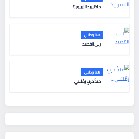
ماذا يريد الليبيون؟
هنا وطني
ربى القصيد
هنا وطني
منذُ حربٍ رَمَّلتني…