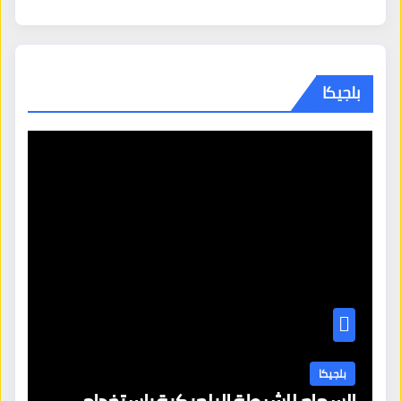
بلجيكا
بلجيكا