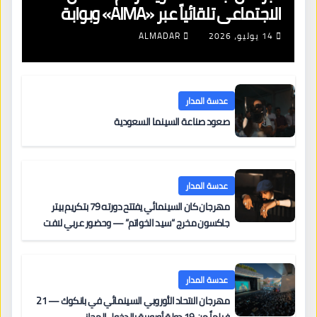
الاجتماعي تلقائياً عبر «AIMA» وبوابة
جديدة لتجديد الإقامات
14 يوليو، 2026
ALMADAR
عدسة المدار
صعود صناعة السينما السعودية
عدسة المدار
مهرجان كان السينمائي يفتتح دورته 79 بتكريم بيتر
جاكسون مخرج “سيد الخواتم” — وحضور عربي لافت
على السجادة الحمراء يضم نادين نجيم وآسر ياسين وخالد
مزنر ضمن لجنة التحكيم
عدسة المدار
مهرجان الاتحاد الأوروبي السينمائي في بانكوك — 21