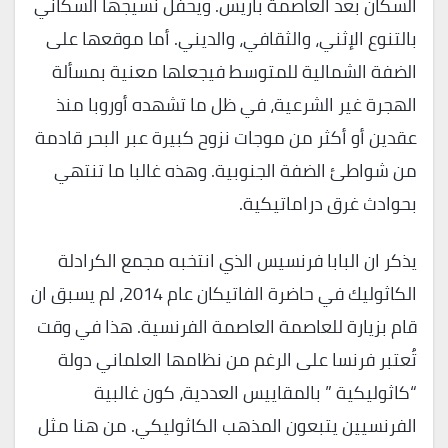
السكان بعد العاصمة باريس. ويحفل نسيجها السكاني
بالتنوع الإثني، والثقافي، والديني. أما موقعها على
الضفة الشمالية للمتوسط فيجعلها معنية بمسألة
الهجرة غير الشرعية، في ظل ما تشهده أوروبا منذ
عقدين أو أكثر من موجات نزوح كبيرة عبر البحر قادمة
من شواطئ الضفة الجنوبية. وهذه غالبا ما تنتهي
بحوادث غرق دراماتيكية.
يذكر ان البابا فرنسيس الذي انتخبه مجمع الكرادلة
الكاثوليك في حاضرة الفاتيكان عام 2014، لم يسبق ان
قام بزيارة للعاصمة العاصمة الفرنسية. هذا في وقت
تُعتبر فرنسا على الرغم من نظامها العلماني دولة
“كاثوليكية ” بالمقاييس العددية، كون غالبية
الفرنسيين يتبعون المذهب الكاثوليكي. من هنا مثل