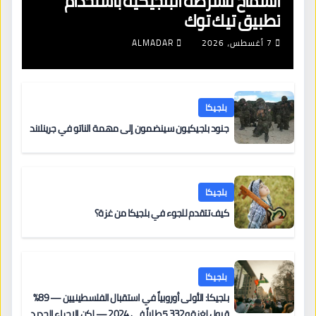
السماح للشرطة البلجيكية باستخدام
تطبيق تيك توك
7 أغسطس، 2026
ALMADAR
بلجيكا
جنود بلجيكيون سينضمون إلى مهمة الناتو في جرينلاند
بلجيكا
كيف تتقدم للجوء في بلجيكا من غزة؟
بلجيكا
بلجيكا: الأولى أوروبياً في استقبال الفلسطينيين — 89%
قبول لغزة و5,332 طلباً في 2024 — لكن الإجراء الجديد