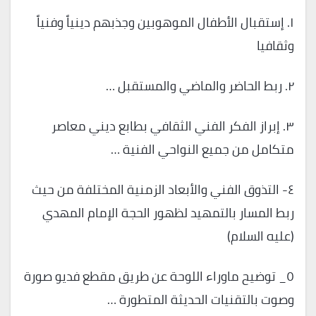
١. إستقبال الأطفال الموهوبين وجذبهم دينياً وفنياً
وثقافيا
٢. ربط الحاضر والماضي والمستقبل …
٣. إبراز الفكر الفني الثقافي بطابع ديني معاصر
متكامل من جميع النواحي الفنية …
٤- التذوق الفني والأبعاد الزمنية المختلفة من حيث
ربط المسار بالتمهيد لظهور الحجة الإمام المهدي
(عليه السلام)
٥_ توضيح ماوراء اللوحة عن طريق مقطع فديو صورة
وصوت بالتقنيات الحديثة المتطورة …