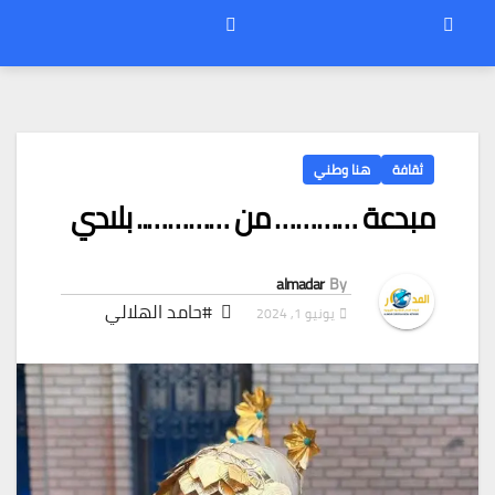
ثقافة
هنا وطني
مبدعة ………… من ………….. بلادي
almadar
By
#حامد الهلالي
يونيو 1, 2024