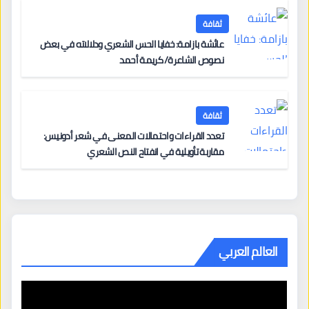
ثقافة
عائشة بازامة: خفايا الحس الشعري ودلالاته في بعض
نصوص الشاعرة/ كريمة أحمد
ثقافة
تعدد القراءات واحتمالات المعنى في شعر أدونيس:
مقاربة تأويلية في انفتاح النص الشعري
العالم العربي