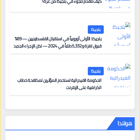
كيف تتقدم للجوء في بلجيكا من غزة؟
بلجيكا
بلجيكا: الأولى أوروبياً في استقبال الفلسطينيين — 89%
قبول لغزة و5,332 طلباً في 2024 — لكن الإجراء الجديد
من 12 يونيو يُعقّد المسار لمن يحمل وضعاً في دولة EU
أخرى
بلجيكا
الحكومة الفيدرالية تستخدم المؤثرين لمكافحة خطاب
الكراهية على الإنترنت
هولندا