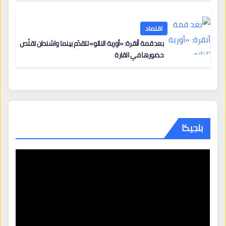
اقتصاد
بعد قمة أنقرة: «أوربة الناتو» تتقدّم بينما واشنطن تقلّص
حضورها في القارة
بلجيكا