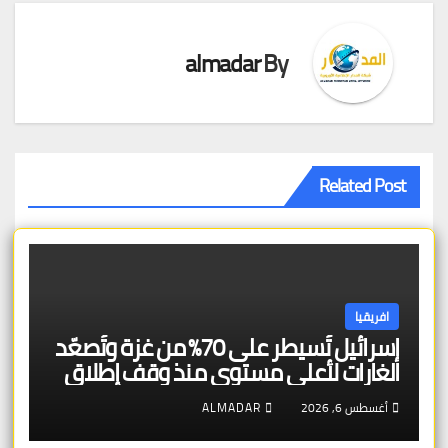
almadar
By
Related Post
افريقيا
إسرائيل تُسيطر على 70% من غزة وتُصعّد
الغارات لأعلى مستوى منذ وقف إطلاق
النار — وبلجيكا تتجه للاعتراف بالدولة
أغسطس 6, 2026
ALMADAR
الفلسطينية بعد حل حماس جهازها
الحاكم