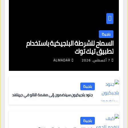
بلجيكا
السماح للشرطة البلجيكية باستخدام
تطبيق تيك توك
7 أغسطس، 2026
ALMADAR
بلجيكا
جنود بلجيكيون سينضمون إلى مهمة الناتو في جرينلاند
بلجيكا