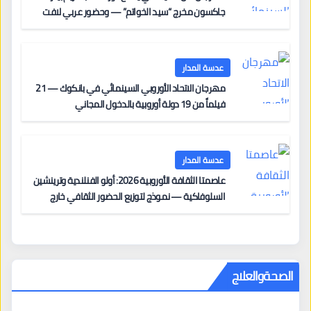
جاكسون مخرج “سيد الخواتم” — وحضور عربي لافت
على السجادة الحمراء يضم نادين نجيم وآسر ياسين وخالد
مزنر ضمن لجنة التحكيم
عدسة المدار
مهرجان الاتحاد الأوروبي السينمائي في بانكوك — 21
فيلماً من 19 دولة أوروبية بالدخول المجاني
عدسة المدار
عاصمتا الثقافة الأوروبية 2026: أولو الفنلندية وترينشين
السلوفاكية — نموذج لتوزيع الحضور الثقافي خارج
المراكز الكبرى
الصحةوالعلاج