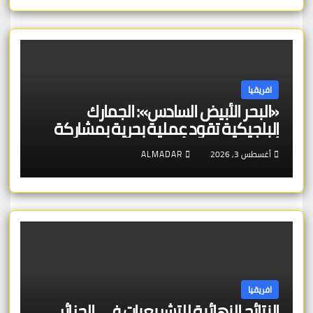
افريقيا
«البحر الأبيض السادس»: الجمارك
البلجيكية تقود عملية بحرية بمشاركة
أربع عشرة دولة أوروبية
أغسطس 3, 2026
ALMADAR
افريقيا
النتائج النهائية للتشريعيات في الجزائر