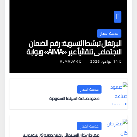
عدسة المدار
البرتغال تبسّط التسوية: رقم الضمان
الاجتماعي تلقائياً عبر «AIMA» وبوابة
جديدة لتجديد الإقامات
14 يوليو، 2026
ALMADAR
عدسة المدار
صعود صناعة السينما السعودية
عدسة المدار
مهرجان كان السينمائي يفتتح دورته 79 بتكريم بيتر