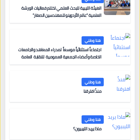
الهيئة الليبية للبحث العلمي تختتم فعاليات الورشة
العلمية “عالم الأردوينو للمهندسين الصغار”
هنا وطني
اجتماعاً استثنائياً موسعاً لمدراء المعاهد والجامعات
الخاصة وأعضاء الجمعية العمومية للنقابة العامة
لمؤسسات التعليم والتدريب الخاص في ليبيا
هنا وطني
منذُ افترقنا
هنا وطني
ماذا يريد الليبيون؟