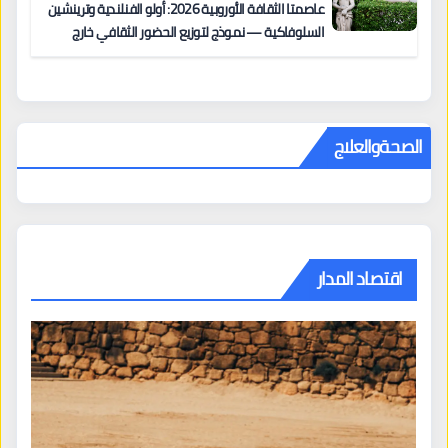
عاصمتا الثقافة الأوروبية 2026: أولو الفنلندية وترينشين
السلوفاكية — نموذج لتوزيع الحضور الثقافي خارج
المراكز الكبرى
الصحةوالعلاج
اقتصاد المدار