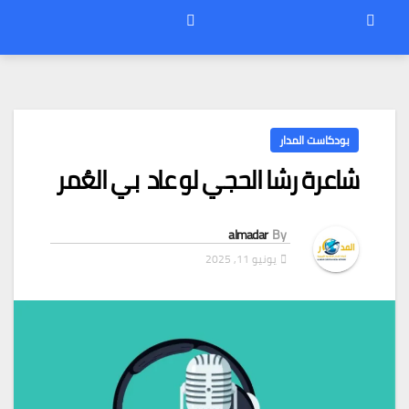
بودكاست المدار
شاعرة رشا الحجي لو عاد بي العُمر
almadar
By
يونيو 11, 2025