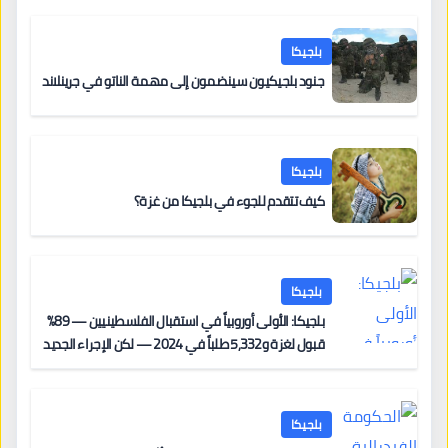
بلجيكا
جنود بلجيكيون سينضمون إلى مهمة الناتو في جرينلاند
بلجيكا
كيف تتقدم للجوء في بلجيكا من غزة؟
بلجيكا
بلجيكا: الأولى أوروبياً في استقبال الفلسطينيين — 89%
قبول لغزة و5,332 طلباً في 2024 — لكن الإجراء الجديد
من 12 يونيو يُعقّد المسار لمن يحمل وضعاً في دولة EU
أخرى
بلجيكا