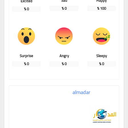
Sad
Happy
Excited
%
0
%
100
%
0
Surprise
Angry
Sleepy
%
0
%
0
%
0
almadar