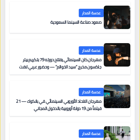
عدسة المدار
صعود صناعة السينما السعودية
عدسة المدار
مهرجان كان السينمائي يفتتح دورته 79 بتكريم بيتر
جاكسون مخرج “سيد الخواتم” — وحضور عربي لافت
على السجادة الحمراء يضم نادين نجيم وآسر ياسين وخالد
مزنر ضمن لجنة التحكيم
عدسة المدار
مهرجان الاتحاد الأوروبي السينمائي في بانكوك — 21
فيلماً من 19 دولة أوروبية بالدخول المجاني
عدسة المدار