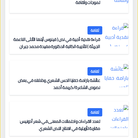
تموجات وثقافة
ثقافة
قراءة نقدية أدبية في نص ( فينوس أيتها الأنثى الناعمة
الجريئة ) للأديبة الكاتبة الدكتورة مفيدة محمد جبران
ثقافة
عائشة بازامة: خفايا الحس الشعري ودلالاته في بعض
نصوص الشاعرة/ كريمة أحمد
ثقافة
تعدد القراءات واحتمالات المعنى في شعر أدونيس:
مقاربة تأويلية في انفتاح النص الشعري