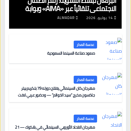
البرتغال تبسّط التسوية: رقم الضمان
الاجتماعي تلقائياً عبر «AIMA» وبوابة
جديدة لتجديد الإقامات
14 يوليو، 2026
ALMADAR
عدسة المدار
صعود صناعة السينما السعودية
عدسة المدار
مهرجان كان السينمائي يفتتح دورته 79 بتكريم بيتر
جاكسون مخرج “سيد الخواتم” — وحضور عربي لافت
على السجادة الحمراء يضم نادين نجيم وآسر ياسين وخالد
مزنر ضمن لجنة التحكيم
عدسة المدار
مهرجان الاتحاد الأوروبي السينمائي في بانكوك — 21