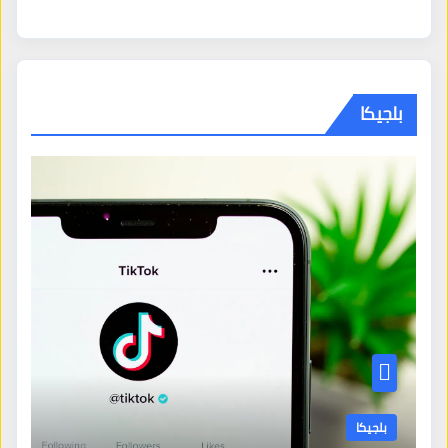
بلجيكا
بلجيكا