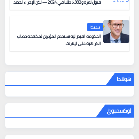
قبول لغزة و5,332 طلباً في 2024 — لكن الإجراء الجديد
من 12 يونيو يُعقّد المسار لمن يحمل وضعاً في دولة EU
أخرى
بلجيكا
الحكومة الفيدرالية تستخدم المؤثرين لمكافحة خطاب
الكراهية على الإنترنت
هولندا
لوكسمبورغ