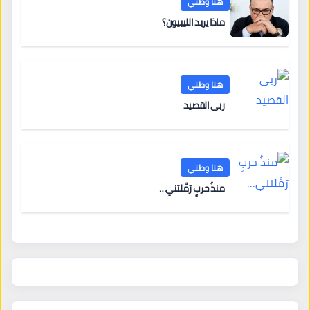
هنا وطني
ماذا يريد الليبيون؟
هنا وطني
ربى القصيد
هنا وطني
منذُ حربٍ رَمَّلتني…