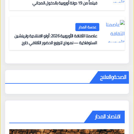
فيلماً من 19 دولة أوروبية بالدخول المجاني
عدسة المدار
عاصمتا الثقافة الأوروبية 2026: أولو الفنلندية وترينشين
السلوفاكية — نموذج لتوزيع الحضور الثقافي خارج
المراكز الكبرى
الصحةوالعلاج
اقتصاد المدار