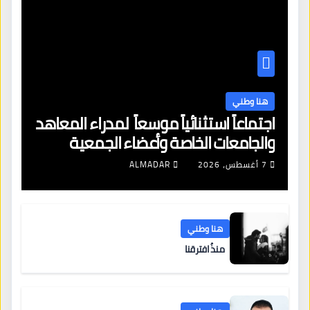
هنا وطني
اجتماعاً استثنائياً موسعاً لمدراء المعاهد
والجامعات الخاصة وأعضاء الجمعية
العمومية للنقابة العامة لمؤسسات
7 أغسطس، 2026
ALMADAR
التعليم والتدريب الخاص في ليبيا
هنا وطني
منذُ افترقنا