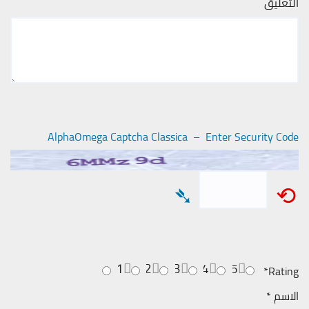
التعليق
AlphaOmega Captcha Classica – Enter Security Code
➴
⟲
1
2
3
4
5
*
Rating
الاسم
*