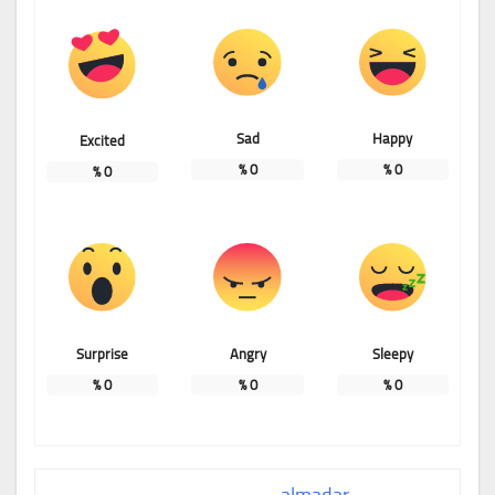
Sad
Happy
Excited
%
0
%
0
%
0
Surprise
Angry
Sleepy
%
0
%
0
%
0
almadar