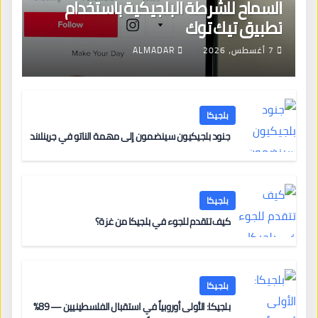
السماح للشرطة البلجيكية باستخدام
تطبيق تيك توك
7 أغسطس، 2026
ALMADAR
بلجيكا
جنود بلجيكيون سينضمون إلى مهمة الناتو في جرينلاند
بلجيكا
كيف تتقدم للجوء في بلجيكا من غزة؟
بلجيكا
بلجيكا: الأولى أوروبياً في استقبال الفلسطينيين — 89%