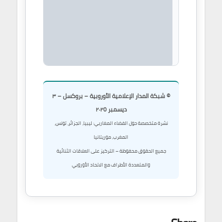
ي.
ر: بنك الاستثمار
وبي – المفوضية
بية للطاقة
© شبكة المدار الإعلامية الأوروبية – بروكسل – ٣
ديسمبر ٢٠٢٥
نشرة متخصصة حول الفضاء المغاربي: ليبيا، الجزائر، تونس،
المغرب، موريتانيا
جميع الحقوق محفوظة – التركيز على العلاقات الثنائية
والمتعددة الأطراف مع الاتحاد الأوروبي