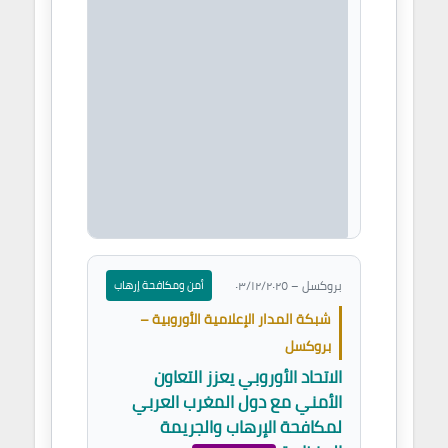
وتبادل ١٠٠٠ أستاذ،
نشاء شراكات
ثية مشتركة
 مجالات
قدمة.
صدر: برنامج
راسموس بلس –
وكسل
بروكسل – ٠٣/١٢/٢٠٢٥
أمن ومكافحة إرهاب
شبكة المدار الإعلامية الأوروبية –
بروكسل
الاتحاد الأوروبي يعزز التعاون
الأمني مع دول المغرب العربي
لمكافحة الإرهاب والجريمة