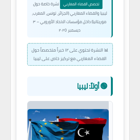
نشرة خاصة حول
تخصص الفضاء المغاربي
ليبيا والفضاء المغاربي (الجزائر، تونس، المغرب،
موريتانيا) داخل مؤسسات الاتحاد الأوروبي – ٣
ديسمبر ٢٠٢٥
📊 النشرة تحتوي على ١٢ خبراً متخصصاً حول
الفضاء المغاربي مع تركيز خاص على ليبيا
🟢 أولاً: ليبيا
سياسة
 –
وانتقال
٠٣/
ديمقراطي
 المدار