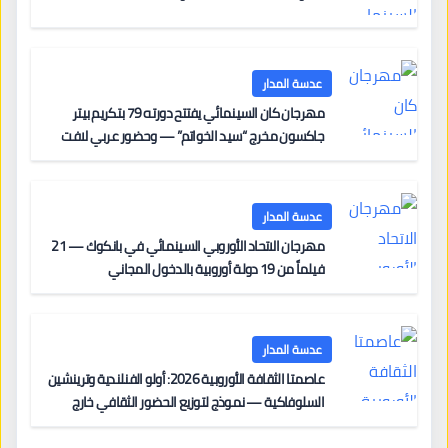
عدسة المدار
مهرجان كان السينمائي يفتتح دورته 79 بتكريم بيتر
جاكسون مخرج “سيد الخواتم” — وحضور عربي لافت
على السجادة الحمراء يضم نادين نجيم وآسر ياسين وخالد
مزنر ضمن لجنة التحكيم
عدسة المدار
مهرجان الاتحاد الأوروبي السينمائي في بانكوك — 21
فيلماً من 19 دولة أوروبية بالدخول المجاني
عدسة المدار
عاصمتا الثقافة الأوروبية 2026: أولو الفنلندية وترينشين
السلوفاكية — نموذج لتوزيع الحضور الثقافي خارج
المراكز الكبرى