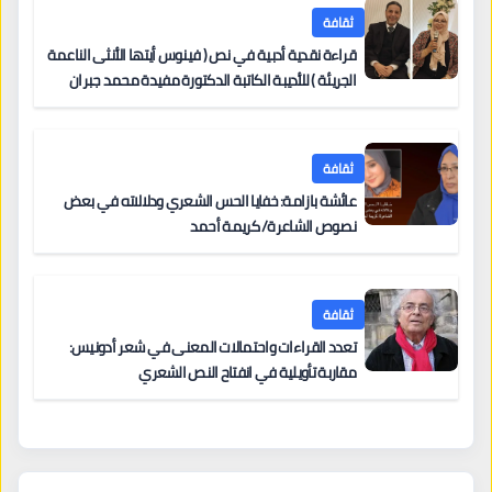
ثقافة
قراءة نقدية أدبية في نص ( فينوس أيتها الأنثى الناعمة
الجريئة ) للأديبة الكاتبة الدكتورة مفيدة محمد جبران
ثقافة
عائشة بازامة: خفايا الحس الشعري ودلالاته في بعض
نصوص الشاعرة/ كريمة أحمد
ثقافة
تعدد القراءات واحتمالات المعنى في شعر أدونيس:
مقاربة تأويلية في انفتاح النص الشعري