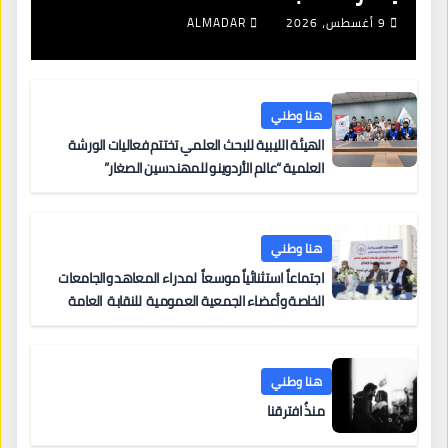
9 أغسطس، 2026
ALMADAR
هنا وطني
الهيئة الليبية للبحث العلمي تختتم فعاليات الورشة
العلمية “عالم الأردوينو للمهندسين الصغار”
هنا وطني
اجتماعاً استثنائياً موسعاً لمدراء المعاهد والجامعات
الخاصة وأعضاء الجمعية العمومية للنقابة العامة
لمؤسسات التعليم والتدريب الخاص في ليبيا
هنا وطني
منذُ افترقنا