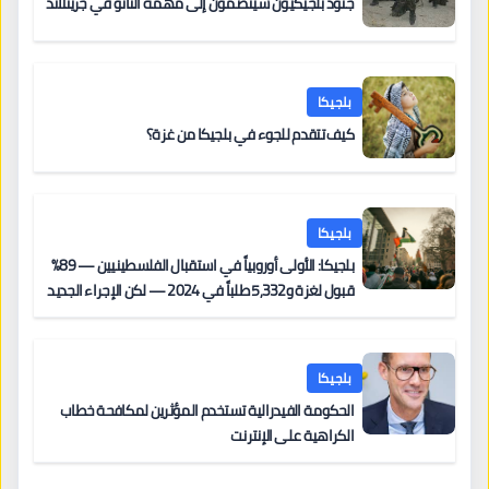
جنود بلجيكيون سينضمون إلى مهمة الناتو في جرينلاند
بلجيكا
كيف تتقدم للجوء في بلجيكا من غزة؟
بلجيكا
بلجيكا: الأولى أوروبياً في استقبال الفلسطينيين — 89%
قبول لغزة و5,332 طلباً في 2024 — لكن الإجراء الجديد
من 12 يونيو يُعقّد المسار لمن يحمل وضعاً في دولة EU
أخرى
بلجيكا
الحكومة الفيدرالية تستخدم المؤثرين لمكافحة خطاب
الكراهية على الإنترنت