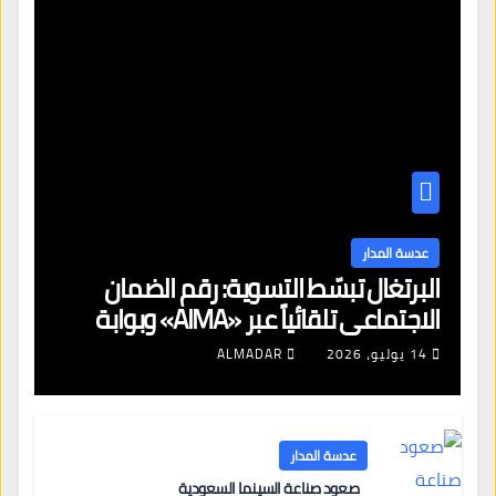
عدسة المدار
البرتغال تبسّط التسوية: رقم الضمان
الاجتماعي تلقائياً عبر «AIMA» وبوابة
جديدة لتجديد الإقامات
14 يوليو، 2026
ALMADAR
عدسة المدار
صعود صناعة السينما السعودية