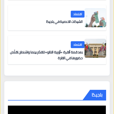
اقتصاد
الشيكات الخدمية في بلجيكا
اقتصاد
بعد قمة أنقرة: «أوربة الناتو» تتقدّم بينما واشنطن تقلّص
حضورها في القارة
بلجيكا