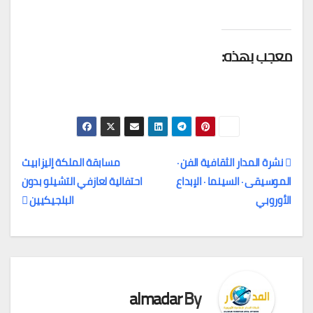
معجب بهذه:
نشرة المدار الثقافية الفن ·
مسابقة الملكة إليزابيث
الموسيقى · السينما · الإبداع
احتفالية لعازفي التشيلو بدون
تصفّح
الأوروبي
البلجيكيين
المقالات
almadar
By