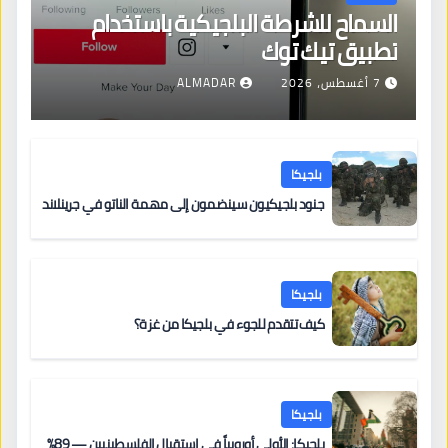
السماح للشرطة البلجيكية باستخدام
تطبيق تيك توك
7 أغسطس، 2026
ALMADAR
بلجيكا
جنود بلجيكيون سينضمون إلى مهمة الناتو في جرينلاند
بلجيكا
كيف تتقدم للجوء في بلجيكا من غزة؟
بلجيكا
بلجيكا: الأولى أوروبياً في استقبال الفلسطينيين — 89%