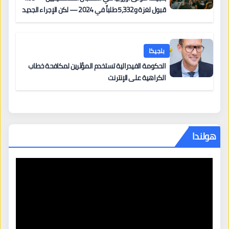
قبول لغزة و5,332 طلباً في 2024 — لكن الإجراء الجديد
من 12 يونيو يُعقّد المسار لمن يحمل وضعاً في دولة EU
أخرى
بلجيكا
الحكومة الفيدرالية تستخدم المؤثرين لمكافحة خطاب
الكراهية على الإنترنت
هولندا