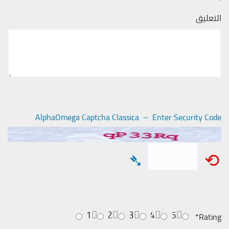
التعليق
AlphaOmega Captcha Classica – Enter Security Code
➴
⟲
1
2
3
4
5
*
Rating