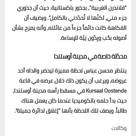
“فلاندرن الغربية”، بجذور باكستانية. حيث أن جذوري
جزء مني، لكنّها لا تُحدّدني بالكامل”. ويضيف أن
الفكاهة كانت دائماً جزءاً من عائلته، وأنه يمزح بشأن
أصوله بحُب ويِدُون نِيّة للإساءة.
محطّة خاصة في مدينة أوستندا
ينتظر محسن عباس لحظة مميزة ليحضر والداه أحد
عروضه، ويرغب أن يكون ذلك خلال عرضه في قاعة
Kursaal Oostende في مسقط رأسه مدينة أوستندا،
حيث بدأ حلمه بالكوميديا عندما كان يعمل هناك
طالباً. ويصف تلك اللحظة بأنها “إغلاق لدائرة جميلة”.
وكالات