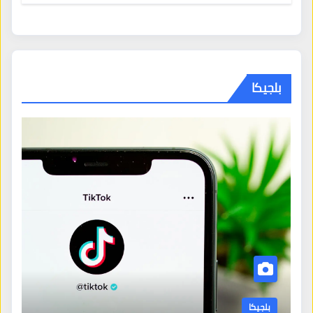
بلجيكا
بلجيكا