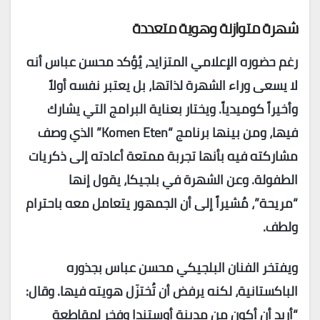
شهرة متوازنة وهوية متعددة
رغم حضوره الإعلامي المتزايد، يُؤكد محسن عباس أنه
لا يسعى وراء الشهرة لذاتها، بل يعتبر نفسه أولاً
وأخيراً كوميدياً. ويختار بعناية البرامج التي يشارك
فيها، ومن بينها برنامج “Komen Eten” الذي وصف
مشاركته فيه بأنها تجربة ممتعة أعادته إلى ذكريات
الطفولة. وعن الشهرة في بلجيكا، يقول إنها
“مريحة”، مُشيراً إلى أن الجمهور يتعامل معه باحترام
ولطف.
ويفتخر الفنان البلجيكي محسن عباس بجذوره
الباكستانية، لكنه يرفض أن تُختزَل هويته فيها. وقال:
“أريد أن أكون من مدينة أوستندا وفخر لمقاطعة