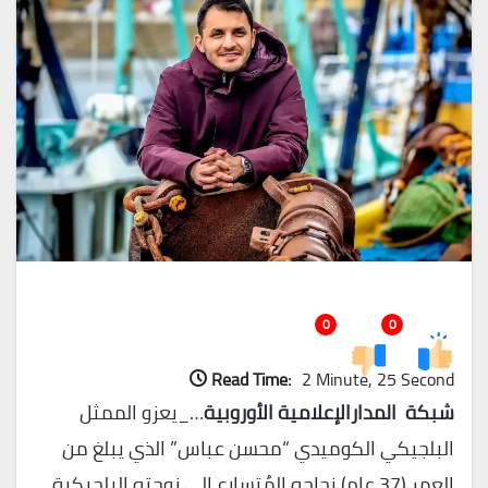
0
0
Read Time:
2 Minute, 25 Second
شبكة المدارالإعلامية الأوروبية
…_يعزو الممثل
البلجيكي الكوميدي “محسن عباس” الذي يبلغ من
العمر (37 عام) نجاحه المُتسارع إلى زوجته البلجيكية