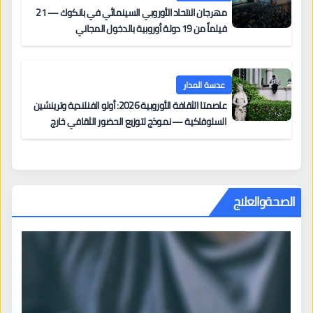
مهرجان الاتحاد الأوروبي السينمائي في بانكوك — 21
فيلماً من 19 دولة أوروبية بالدخول المجاني
عدسة المدار
عاصمتا الثقافة الأوروبية 2026: أولو الفنلندية وترينشين
السلوفاكية — نموذج لتوزيع الحضور الثقافي خارج
المراكز الكبرى
الصحةوالعلاج