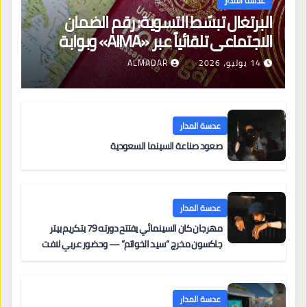
عدسة المدار
البرتغال تبسّط التسوية: رقم الضمان
الاجتماعي تلقائياً عبر «AIMA» وبوابة
جديدة لتجديد الإقامات
14 يوليو، 2026
ALMADAR
عدسة المدار
صعود صناعة السينما السعودية
عدسة المدار
مهرجان كان السينمائي يفتتح دورته 79 بتكريم بيتر
جاكسون مخرج “سيد الخواتم” — وحضور عربي لافت
على السجادة الحمراء يضم نادين نجيم وآسر ياسين وخالد
مزنر ضمن لجنة التحكيم
عدسة المدار