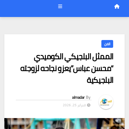
الفن
الممثل البلجيكي الكوميدي
“محسن عباس”يعزو نجاحه لزوجته
البلجيكية
almadar
By
فبراير 25, 2026