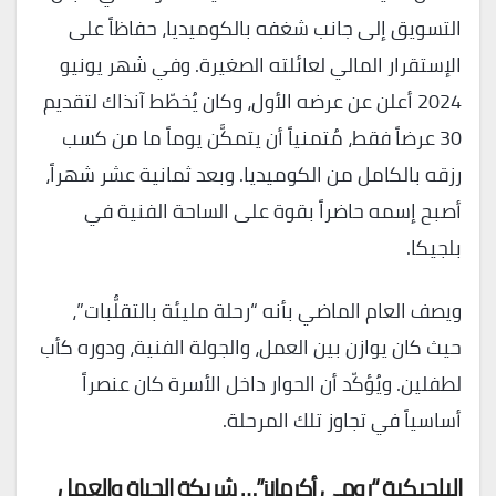
التسويق إلى جانب شغفه بالكوميديا، حفاظاً على
الإستقرار المالي لعائلته الصغيرة. وفي شهر يونيو
2024 أعلن عن عرضه الأول، وكان يُخطّط آنذاك لتقديم
30 عرضاً فقط، مُتمنياً أن يتمكَّن يوماً ما من كسب
رزقه بالكامل من الكوميديا. وبعد ثمانية عشر شهراً،
أصبح إسمه حاضراً بقوة على الساحة الفنية في
بلجيكا.
ويصف العام الماضي بأنه “رحلة مليئة بالتقلُّبات”،
حيث كان يوازن بين العمل، والجولة الفنية، ودوره كأب
لطفلين. ويُؤكّد أن الحوار داخل الأسرة كان عنصراً
أساسياً في تجاوز تلك المرحلة.
البلجيكية “رومي أكرمانز”… شريكة الحياة والعمل