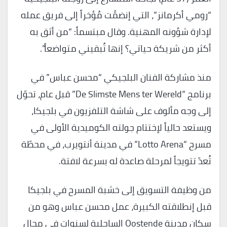
“رومي أكرمانز”، التي إنضمَّت مُؤخراً إلى فريق عمله
لإدارة شؤونه المهنية. وقال مبتسماً: “من أثق به
أكثر من شريكة حياتي؟ إنها تُبقيني متواضعاً”.
منذ مشاركة الفنان البلجيكي “محسن عباس” في
برنامج “De Slimste Mens ter Wereld” قبل عام، تحوّل
إلى وجه مألوف على شاشة التلفزيون في بلجيكا،
ويستعد حالياً لإختتام جولته الكوميدية الأولى في
مسرح “Lotto Arena” في مدينة أنتويرب، في محطّة
تُعدّ تتويجاً لمرحلة صاعدة له بسرعة لافتة.
من وظيفة التسويق إلى خشبة المسرح في بلجيكا
قبل إنطلاقته الكبيرة، عمل محسن عباس وهو من
سكان مدينة Oostende الساحلية لسنوات في مجال