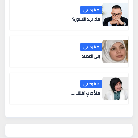
هنا وطني
ماذا يريد الليبيون؟
هنا وطني
ربى القصيد
هنا وطني
منذُ حربٍ رَمَّلتني…