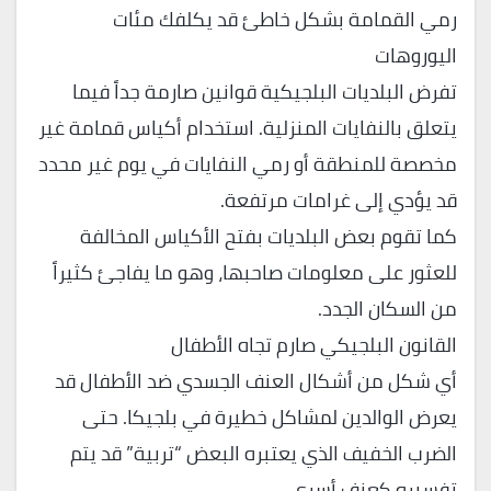
رمي القمامة بشكل خاطئ قد يكلفك مئات
اليوروهات
تفرض البلديات البلجيكية قوانين صارمة جداً فيما
يتعلق بالنفايات المنزلية. استخدام أكياس قمامة غير
مخصصة للمنطقة أو رمي النفايات في يوم غير محدد
قد يؤدي إلى غرامات مرتفعة.
كما تقوم بعض البلديات بفتح الأكياس المخالفة
للعثور على معلومات صاحبها، وهو ما يفاجئ كثيراً
من السكان الجدد.
القانون البلجيكي صارم تجاه الأطفال
أي شكل من أشكال العنف الجسدي ضد الأطفال قد
يعرض الوالدين لمشاكل خطيرة في بلجيكا. حتى
الضرب الخفيف الذي يعتبره البعض “تربية” قد يتم
تفسيره كعنف أسري.