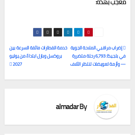
معجب بهذه:
إضراب مراقبي الملاحة الجوية
خدمة القطارات فائقة السرعة بين
في بلجيكا: 6,793 رحلة متضررة
بروكسل وبازل ابتداءً من يوليو
تصفّح
— وأزمة تعويضات تنتظر الآلاف
2027
المقالات
almadar
By