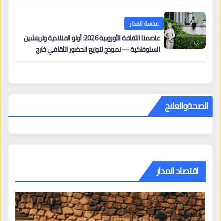
عدسة المدار
عاصمتا الثقافة الأوروبية 2026: أولو الفنلندية وترينشين
السلوفاكية — نموذج لتوزيع الحضور الثقافي خارج
المراكز الكبرى
الصحةوالعلاج
اقتصاد المدار