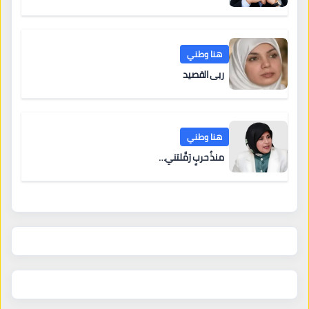
هنا وطني
ربى القصيد
هنا وطني
منذُ حربٍ رَمَّلتني…