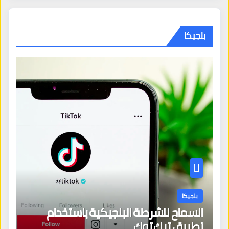
بلجيكا
بلجيكا
السماح للشرطة البلجيكية باستخدام
تطبيق تيك توك