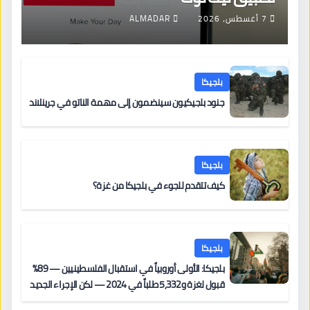
7 أغسطس، 2026
ALMADAR
بلجيكا
جنود بلجيكيون سينضمون إلى مهمة الناتو في جرينلاند
بلجيكا
كيف تتقدم للجوء في بلجيكا من غزة؟
بلجيكا
بلجيكا: الأولى أوروبياً في استقبال الفلسطينيين — 89%
قبول لغزة و5,332 طلباً في 2024 — لكن الإجراء الجديد
من 12 يونيو يُعقّد المسار لمن يحمل وضعاً في دولة EU