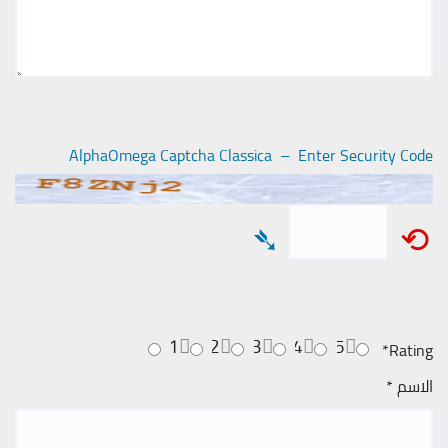
AlphaOmega Captcha Classica – Enter Security Code
➴
⟲
1
2
3
4
5
*
Rating
الاسم
*