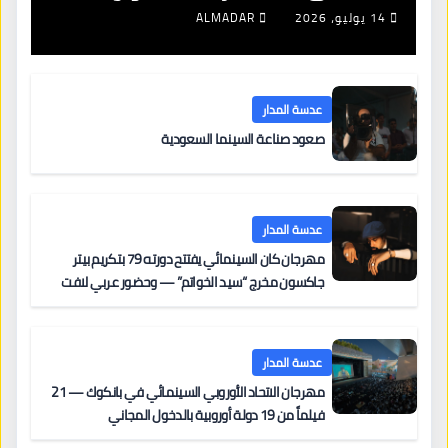
جديدة لتجديد الإقامات
14 يوليو، 2026
ALMADAR
عدسة المدار
صعود صناعة السينما السعودية
عدسة المدار
مهرجان كان السينمائي يفتتح دورته 79 بتكريم بيتر
جاكسون مخرج “سيد الخواتم” — وحضور عربي لافت
على السجادة الحمراء يضم نادين نجيم وآسر ياسين وخالد
مزنر ضمن لجنة التحكيم
عدسة المدار
مهرجان الاتحاد الأوروبي السينمائي في بانكوك — 21
فيلماً من 19 دولة أوروبية بالدخول المجاني