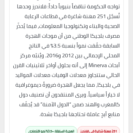
تواجه الحكومة تناقضاً بنيوياً حاداً: فلاندرز وحدها
تُسجّل 251 مهنة شاغرة في قطاعات الرعاية
الصحية والبناء وتكنولوجيا المعلومات، فيما يُحذّر
مصرف بلجيكا الوطني من أن موجات الهجرة
السابقة حقّقت نمواً بنسبة 3.5% في الناتج
المحلي الإجمالي بين 2012 و2016. ويُنبّه مركز
أبحاث Minerva إلى أنه بحلول أواخر ثلاثينيات القرن
الحالي ستتجاوز معدلات الوفيات معدلات المواليد
في بلجيكا، مما يجعل الهجرة ضرورةً ديموغرافية
لا خياراً سياسياً. ويرى المنتقدون أن تصنيف دول
كالمغرب والهند ضمن “الدول الآمنة” قد يُجفّف
منابع أيدٍ عاملة تحتاجها بلجيكا بشدة.
251 مهنة شاغرة في فلاندرز
الهجرة السابقة: +3.5% نمو اقتصادي