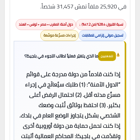
في 25,920 ملفاً تمسّ 31,457 شخصاً.
نسبة القبول: 28.4% (من 47.2%) ↓
دول آمنة: المغرب + مصر + تونس + الهند
تسجيل صوتي إلزامي للمقابلات
إجراءات مسرَّعة موسَّعة
ما الذي يتغيّر فعلياً لطالب اللجوء في بلجيكا؟
للمعنيين
إذا كنت قادماً من دولة مدرجة على قوائم
“الدول الآمنة”: (1) طلبك سيُعالَج في إجراء
مسرَّع مدته أقل. (2) احتمال الرفض أعلى
بكثير. (3) احتفظ بوثائق تُثبت وضعك
الشخصي بشكل يتجاوز الوضع العام في بلدك.
إذا كنت تحمل حماية من دولة أوروبية أخرى
وتقدّمت في بلجيكا: المحاكم العمالية أثبتت