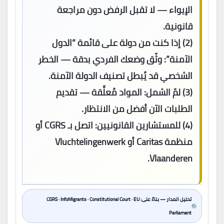
الإيواء — لا تقبل الرفض دون مراجعة
قانونية.
(2)
إذا كنت من دولة على قائمة “الدول
الآمنة”:
وثّق وضعك الفردي بدقة — الخطر
الشخصي قد يُبطل تصنيف الدولة الآمنة.
(3)
لمّ الشمل:
المواد مُعلَّقة — تقديم
الطلبات الآن أفضل من الانتظار.
(4)
للمستشارين القانونيين:
اتصل بـ CGRS أو
منظمة Caritas أو Vluchtelingenwerk
Vlaanderen.
تحليل المدار — بناءً على: CGRS · InfoMigrants · Constitutional Court · EU
Parliament