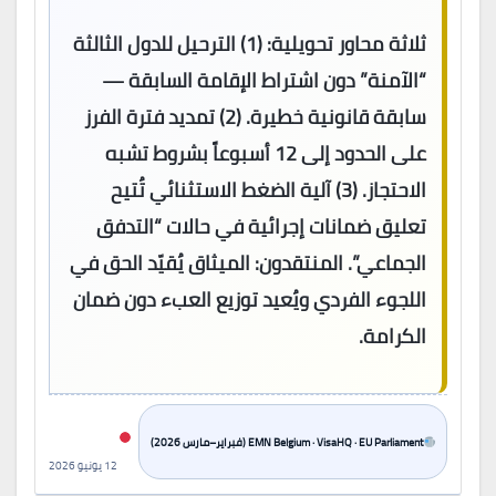
ثلاثة محاور تحويلية: (1) الترحيل للدول الثالثة
“الآمنة” دون اشتراط الإقامة السابقة —
سابقة قانونية خطيرة. (2) تمديد فترة الفرز
على الحدود إلى 12 أسبوعاً بشروط تشبه
الاحتجاز. (3) آلية الضغط الاستثنائي تُتيح
تعليق ضمانات إجرائية في حالات “التدفق
الجماعي”. المنتقدون: الميثاق يُقيّد الحق في
اللجوء الفردي ويُعيد توزيع العبء دون ضمان
الكرامة.
EMN Belgium · VisaHQ · EU Parliament (فبراير–مارس 2026)
12 يونيو 2026