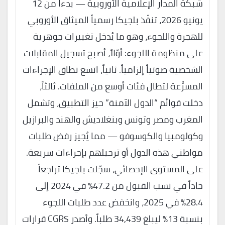
شبكة المدار الإعلامية الأوروبية — بدءاً من 12
يونيو 2026، تنفّذ بلجيكا رسمياً الميثاق الأوروبي
للهجرة واللجوء، وهو ما يُدخل تغييرات جوهرية
على منظومة اللجوء: أوّلاً، أصبح تسجيل المقابلات
الشخصية صوتياً إلزامياً. ثانياً، اتسع نطاق الإجراءات
المسرَّعة لتطال فئات أوسع من الملفات. ثالثاً،
دخلت قوائم “الدول الآمنة” حيز التطبيق، وتشمل
المغرب ومصر وتونس وبنغلاديش والهند والبرازيل
وكولومبيا والكوسوفو — مما يُجيز رفض طلبات
مواطني هذه الدول أو ترحيلهم بإجراءات سريعة.
على المستوى الإحصائي، سجّلت بلجيكا تراجعاً
حاداً في نسب القبول من 47.2% في 2024 إلى
28.4% في 2025، وانخفض عدد طلبات اللجوء
بنسبة 13% ليبلغ 34,439 طلباً. وأصدر CGRS قرارات