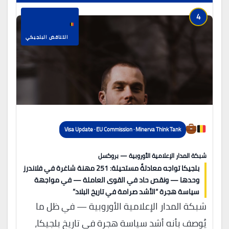
4
التناقض البلجيكي
Visa Update · EU Commission · Minerva Think Tank
شبكة المدار الإعلامية الأوروبية — بروكسل
بلجيكا تواجه معادلةً مستحيلة: 251 مهنة شاغرة في فلاندرز
وحدها — ونقص حاد في القوى العاملة — في مواجهة
سياسة هجرة “الأشد صرامة في تاريخ البلاد”
شبكة المدار الإعلامية الأوروبية — في ظل ما
يُوصف بأنه أشد سياسة هجرة في تاريخ بلجيكا،