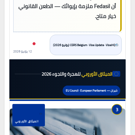
أن Fedasil ملزمة بإيوائك — الطعن القانوني
خيار متاح.
CGRS Belgium · Visa Update · VisaHQ (يونيو 2026)
12 يونيو 2026
الميثاق الأوروبي
للهجرة واللجوء 2026
خبران — EU Council · European Parliament
3
الميثاق الأوروبي