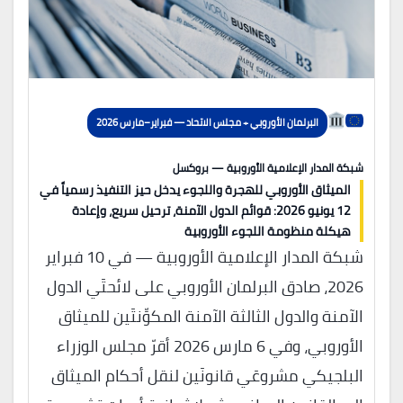
البرلمان الأوروبي + مجلس الاتحاد — فبراير–مارس 2026
شبكة المدار الإعلامية الأوروبية — بروكسل
الميثاق الأوروبي للهجرة واللجوء يدخل حيز التنفيذ رسمياً في
12 يونيو 2026: قوائم الدول الآمنة، ترحيل سريع، وإعادة
هيكلة منظومة اللجوء الأوروبية
شبكة المدار الإعلامية الأوروبية — في 10 فبراير
2026، صادق البرلمان الأوروبي على لائحتَي الدول
الآمنة والدول الثالثة الآمنة المكوِّنتَين للميثاق
الأوروبي، وفي 6 مارس 2026 أقرّ مجلس الوزراء
البلجيكي مشروعَي قانونَين لنقل أحكام الميثاق