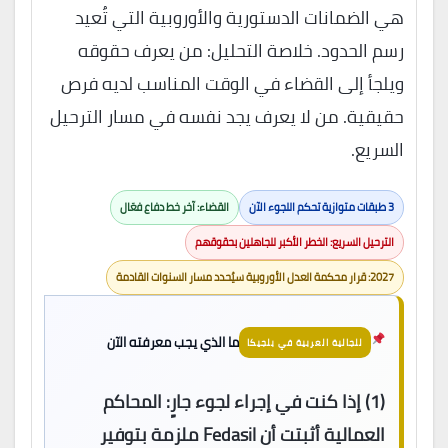
هي الضمانات الدستورية والأوروبية التي تُعيد
رسم الحدود. خلاصة التحليل: من يعرف حقوقه
ويلجأ إلى القضاء في الوقت المناسب لديه فرص
حقيقية. من لا يعرف يجد نفسه في مسار الترحيل
السريع.
3 طبقات متوازية تحكم اللجوء الآن
القضاء: آخر خط دفاع فعّال
الترحيل السريع: الخطر الأكبر للجاهلين بحقوقهم
2027: قرار محكمة العدل الأوروبية سيُحدد مسار السنوات القادمة
ما الذي يجب معرفته الآن
للجالية العربية في بلجيكا
(1)
إذا كنت في إجراء لجوء جارٍ:
المحاكم
العمالية أثبتت أن Fedasil ملزمة بتوفير