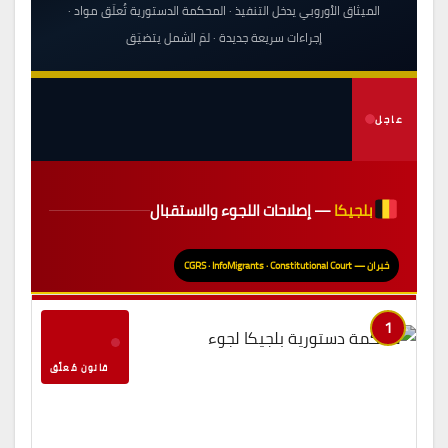
الميثاق الأوروبي يدخل التنفيذ · المحكمة الدستورية تُعلّق مواد ·
إجراءات سريعة جديدة · لمّ الشمل يتضيّق
عاجل
بلجيكا
— إصلاحات اللجوء والاستقبال
خبران — CGRS · InfoMigrants · Constitutional Court
1
قانون مُعلَّق