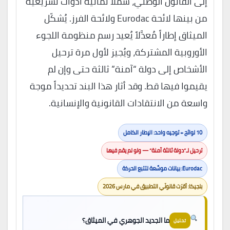
إلى القانون الوطني، شملا ثمانية أدوات تشريعية
من بينها لائحة Eurodac ولائحة الفرز. يُشكّل
الميثاق إطاراً مُعدَّلاً يُعيد رسم منظومة اللجوء
الأوروبية المشتركة، ويُجيز لأول مرة ترحيل
الأشخاص إلى دولة “آمنة” ثالثة حتى وإن لم
يقيموا فيها قط. وقد أثار هذا البند تحديداً موجة
واسعة من الانتقادات القانونية والإنسانية.
10 لوائح + توجيه واحد: الإطار الكامل
ترحيل لـ”دولة ثالثة آمنة” — ولو لم يقم فيها
Eurodac: بيانات موسَّعة لتتبع الحركة
بلجيكا: أقرّت قانونَي التطبيق في مارس 2026
ما الجديد الجوهري في الميثاق؟
تحليل