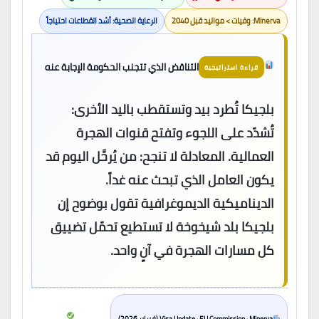
Minerva: وفيات > مواليد قبل 2040
الرعاية الصحية: أشد القطاعات احتياجاً
التناقض الذي تتجنب الحكومة الإجابة عنه
قراءة استراتيجية
بلجيكا تُطرد بيد وتستقطب باليد الأخرى:
تُشدّد على اللجوء وتفتح قنوات الهجرة
العمالية. المعادلة لا تنجح: من يُرحَّل اليوم قد
يكون العامل الذي تبحث عنه غداً.
الديناميكية الديموغرافية تقول بوضوح إن
بلجيكا بلد شيخوخة لا تستطيع تحمّل تضييق
كل مسارات الهجرة في آنٍ واحد.
Visa Update · EU Commission · Minerva (فبراير 2026)