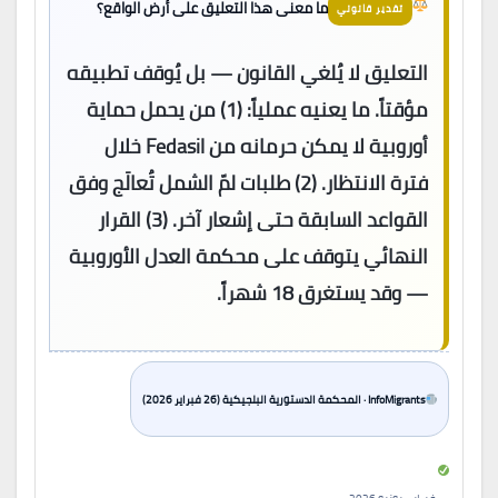
ما معنى هذا التعليق على أرض الواقع؟
تقدير قانوني
التعليق لا يُلغي القانون — بل يُوقف تطبيقه
مؤقتاً. ما يعنيه عملياً: (1) من يحمل حماية
أوروبية لا يمكن حرمانه من Fedasil خلال
فترة الانتظار. (2) طلبات لمّ الشمل تُعالَج وفق
القواعد السابقة حتى إشعار آخر. (3) القرار
النهائي يتوقف على محكمة العدل الأوروبية
— وقد يستغرق 18 شهراً.
InfoMigrants · المحكمة الدستورية البلجيكية (26 فبراير 2026)