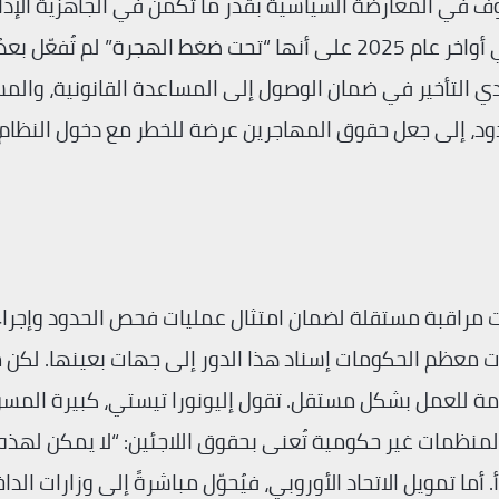
اوف في المعارضة السياسية بقدر ما تكمن في الجاهزية الإدار
فإيطاليا واليونان وقبرص التي صنفتها المفوضية في أواخر عام 2025 على أنها “تحت ضغط الهجرة” لم ت
ؤدي التأخير في ضمان الوصول إلى المساعدة القانونية، والم
دود، إلى جعل حقوق المهاجرين عرضة للخطر مع دخول النظام 
ات مراقبة مستقلة لضمان امتثال عمليات فحص الحدود وإجرا
تارت معظم الحكومات إسناد هذا الدور إلى جهات بعينها. لكن 
ازمة للعمل بشكل مستقل. تقول إليونورا تيستي، كبيرة المس
لمنظمات غير حكومية تُعنى بحقوق اللاجئين: “لا يمكن لهذه
تمويل الاتحاد الأوروبي، فيُحوّل مباشرةً إلى وزارات الداخل