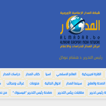
رئيس التحرير .د هشام عوكل
القارة اميريكية
العالم الاسلامي
اسيا
كتاب المدار
دراسات المدار
الصحة والعلاج
سينما المدار
احوال الجالية
منوعات
غرائب وعجائب
ك
 رئيس تحرير
مقابلات ريئس التحرير
صفحة رئيس التحرير “فيسبوك “
من نح