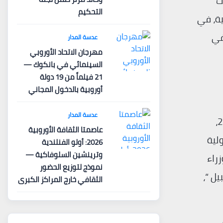
ث
التحكيم
ية، في
في
عدسة المدار
مهرجان الاتحاد الأوروبي
السينمائي في بانكوك —
21 فيلماً من 19 دولة
أوروبية بالدخول المجاني
عدسة المدار
في عهد رئيس الوزراء السابق فيكتور أوربان، قاومت المجر الاتفاقية بشدة، فقد صوتت ضد التشريع في عام 2024،
عاصمتا الثقافة الأوروبية
لية
2026: أولو الفنلندية
وترينشين السلوفاكية —
راء
نموذج لتوزيع الحضور
القبيل “،
الثقافي خارج المراكز الكبرى