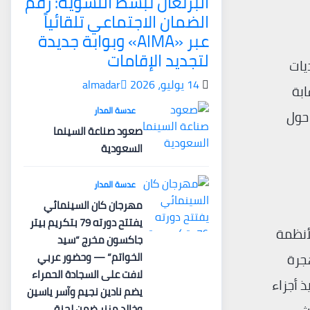
البرتغال تبسّط التسوية: رقم
الضمان الاجتماعي تلقائياً
عبر «AIMA» وبوابة جديدة
لتجديد الإقامات
يات
14 يوليو، 2026
almadar
ابة
عدسة المدار
 حول
صعود صناعة السينما
السعودية
عدسة المدار
مهرجان كان السينمائي
يفتتح دورته 79 بتكريم بيتر
لأنظمة
جاكسون مخرج “سيد
الخواتم” — وحضور عربي
جرة
لافت على السجادة الحمراء
يذ أجزاء
يضم نادين نجيم وآسر ياسين
وخالد مزنر ضمن لجنة