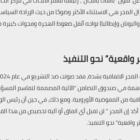
كتل. تقول “باشاك يافجان”، رئيسة قسم الأبحاث في مركز أبحا
ل المجر هي الاستثناء الأكثر وضوحًا من حيث الإرادة السياس
 واليونان وإيطاليا) تواجه أثقل ضغوط الهجرة وفجوات كبيرة 
 واقعية” نحو التنفيذ
همة في صندوق التضامن “الآلية المصممة لتقاسم المسؤو
اقية من المفوضية الأوروبية. ومع ذلك، في حين أن رئيس الوز
يتر ماجيار، الذي تم انتخابه في أبريل من العام 2026، أكد إن المجر ” لن تقبل أي اتفاق أو آلية تخصيص من هذا 
 واقعية” نحو التنفيذ.