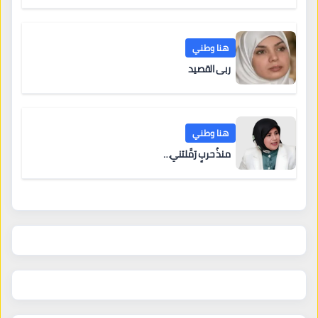
هنا وطني
ربى القصيد
هنا وطني
منذُ حربٍ رَمَّلتني…