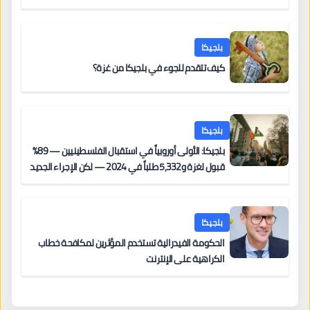
بلجيكا
كيف تتقدم للجوء في بلجيكا من غزة؟
بلجيكا
بلجيكا: الأولى أوروبياً في استقبال الفلسطينيين — 89%
قبول لغزة و5,332 طلباً في 2024 — لكن الإجراء الجديد
من 12 يونيو يُعقّد المسار لمن يحمل وضعاً في دولة EU
أخرى
بلجيكا
الحكومة الفيدرالية تستخدم المؤثرين لمكافحة خطاب
الكراهية على الإنترنت