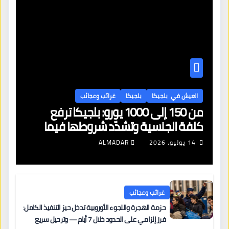
العيش في بلجيكا
بلجيكا
غرائب وعجائب
من 150 إلى 1000 يورو: بلجيكا ترفع
كلفة الجنسية وتشدّد شروطها فيما
تهبط معدلات قبول اللجوء إلى 28%
14 يوليو، 2026
ALMADAR
غرائب وعجائب
حزمة الهجرة واللجوء الأوروبية تدخل حيز التنفيذ الكامل:
فرز إلزامي على الحدود خلال 7 أيام — وترحيل سريع