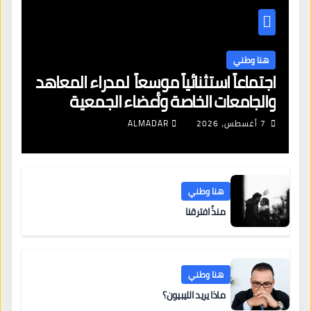
هنا وطني
اجتماعاً استثنائياً موسعاً لمدراء المعاهد
والجامعات الخاصة وأعضاء الجمعية
العمومية للنقابة العامة لمؤسسات
7 أغسطس، 2026
ALMADAR
التعليم والتدريب الخاص في ليبيا
هنا وطني
منذُ افترقنا
هنا وطني
ماذا يريد الليبيون؟