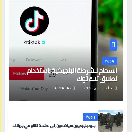
بلجيكا
السماح للشرطة البلجيكية باستخدام
تطبيق تيك توك
7 أغسطس، 2026
ALMADAR
بلجيكا
جنود بلجيكيون سينضمون إلى مهمة الناتو في جرينلاند