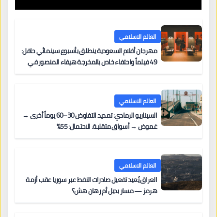
العالم الاسلامي
مهرجان أفلام السعودية ينطلق بأسبوع سينمائي حافل:
49 فيلماً واحتفاء خاص بالمخرجة هيفاء المنصور في
مركز الملك عبدالعزيز الثقافي العالمي “إثراء”
العالم الاسلامي
السيناريو الرمادي: تمديد التفاوض 30–60 يوماً أخرى →
غموض → أسواق متقلبة. الاحتمال: 55%
العالم الاسلامي
العراق يُعيد تفعيل صادرات النفط عبر سوريا عقب أزمة
هرمز — مسار بديل أم رهان هش؟