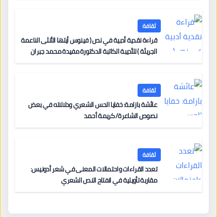
ثقافة
قراءة نقدية أدبية في نص ( فينوس أيتها الأنثى الناعمة
الجريئة ) للأديبة الكاتبة الدكتورة مفيدة محمد جبران
ثقافة
عائشة بازامة: خفايا الحس الشعري ودلالاته في بعض
نصوص الشاعرة/ كريمة أحمد
ثقافة
تعدد القراءات واحتمالات المعنى في شعر أدونيس:
مقاربة تأويلية في انفتاح النص الشعري