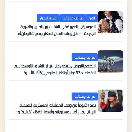
لجنسيات الدول “الآمنة” — ومحاولة أولى لتوزيع عادل
للطالبين بين الدول الأعضاء
الفن
غرائب وعجائب
نشرة الاخبار
الموسيقى العربية في الشتات: بين الحنين والهوية
الجديدة — هل يُجسّد الفنان المغترب صوت الوطن أم
صوت الغربة؟
غرائب وعجائب
التضخم الأوروبي يتغذى على نيران الشرق الأوسط: سعر
النفط عند 93 دولاراً والغاز الطبيعي يُكلّف الأسرة
الأوروبية ثلاثة أضعاف ما كانت تدفعه قبل ثلاث سنوات
غرائب وعجائب
بعد 21 يوماً من وقف العمليات العسكرية: الاقتصاد
الإيراني في أدنى مستوياته وأسعار الغذاء “كارثية” و11
امرأة أُعدمت هذا العام