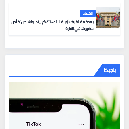
اقتصاد
بعد قمة أنقرة: «أوربة الناتو» تتقدّم بينما واشنطن تقلّص
حضورها في القارة
بلجيكا