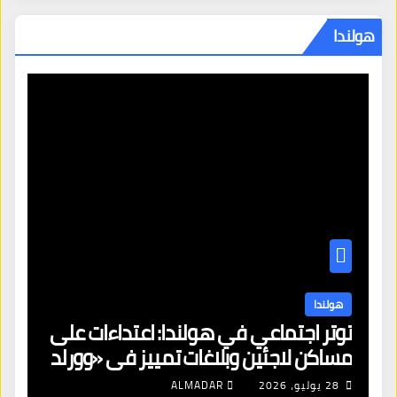
هولندا
هولندا
توتر اجتماعي في هولندا: اعتداءات على
ه
مساكن لاجئين وبلاغات تمييز في «وورلد
ال
برايد»
28 يوليو، 2026
ALMADAR