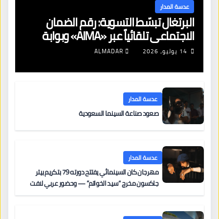
عدسة المدار
البرتغال تبسّط التسوية: رقم الضمان
الاجتماعي تلقائياً عبر «AIMA» وبوابة
جديدة لتجديد الإقامات
14 يوليو، 2026
ALMADAR
عدسة المدار
صعود صناعة السينما السعودية
عدسة المدار
مهرجان كان السينمائي يفتتح دورته 79 بتكريم بيتر
جاكسون مخرج “سيد الخواتم” — وحضور عربي لافت
على السجادة الحمراء يضم نادين نجيم وآسر ياسين وخالد
مزنر ضمن لجنة التحكيم