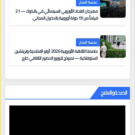
عدسة المدار
مهرجان الاتحاد الأوروبي السينمائي في بانكوك — 21
فيلماً من 19 دولة أوروبية بالدخول المجاني
عدسة المدار
عاصمتا الثقافة الأوروبية 2026: أولو الفنلندية وترينشين
السلوفاكية — نموذج لتوزيع الحضور الثقافي خارج
المراكز الكبرى
الصحةوالعلاج