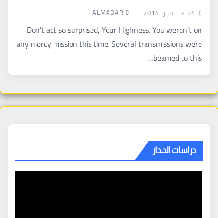
ALMADAR
24 سبتمبر، 2014
Don’t act so surprised, Your Highness. You weren’t on
any mercy mission this time. Several transmissions were
beamed to this…
دراسات المدار