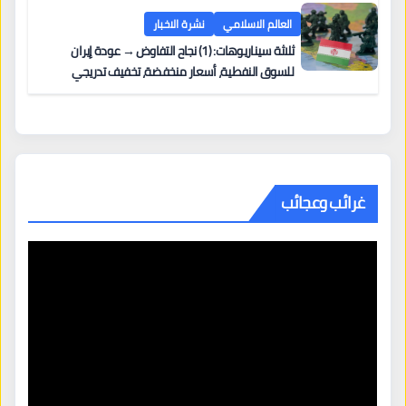
العالم الاسلامي
نشرة الاخبار
ثلاثة سيناريوهات: (1) نجاح التفاوض → عودة إيران
للسوق النفطية، أسعار منخفضة، تخفيف تدريجي
للعقوبات. (2) تمديد المفاوضات → غموض مستمر،
أسواق متقلبة. (3) انهيار الاتفاق
غرائب وعجائب