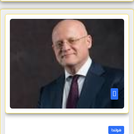
هولندا