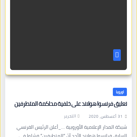
اوروبا
تعليق فرنسوا هولاند على خلفية محاكمة المتطرفين
التحرير
31 أغسطس، 2020
شبكة المدار الإعلامية الأوروبية …_أعلن الرئيس الفرنسي
السابق فرانسوا هولاند الأحد أنّ “المتطرفين” فشلوا في