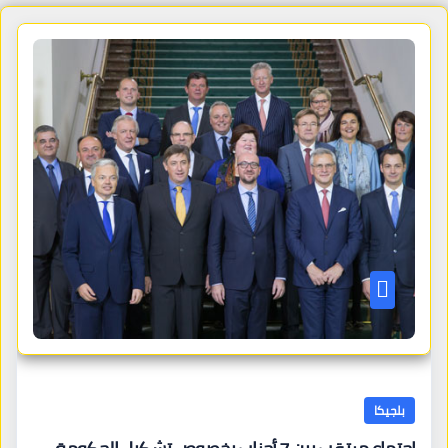
بلجيكا