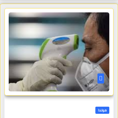
هولندا