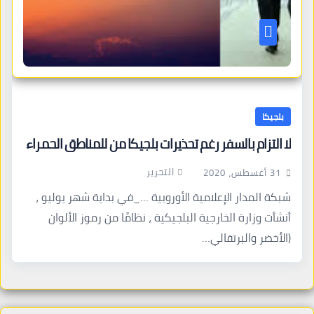
بلجيكا
لا التزام بالسفر رغم تحذيرات بلجيكا من للمناطق الحمراء
التحرير
31 أغسطس، 2020
شبكة المدار الإعلامية الأوروبية …_في بداية شهر يوليو ،
أنشأت وزارة الخارجية البلجيكية ، نظامًا من رموز الألوان
(الأخضر والبرتقالي…