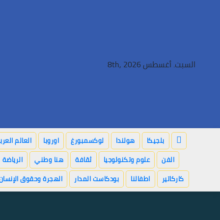
Ski
t
conten
السبت. أغسطس 8th, 2026
بلجيكا
هولندا
لوكسمبورغ
اوروبا
العالم العر
الفن
علوم وتكنولوجيا
ثقافة
هنا وطني
الرياضة
كاركاتير
اطفالنا
بودكاست المدار
الهجرة وحقوق الإنسان