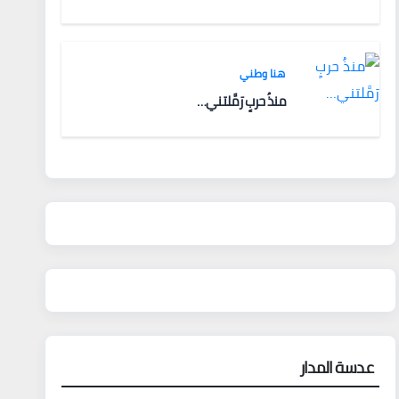
هنا وطني
منذُ حربٍ رَمَّلتني…
عدسة المدار