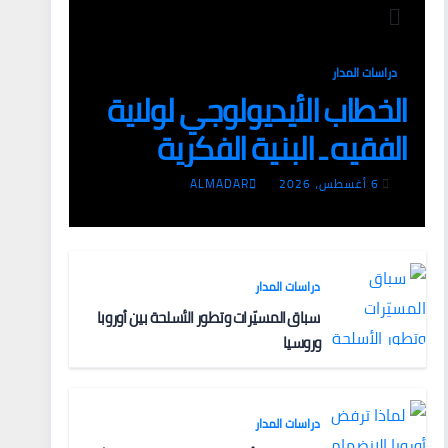
دراسات المدار
الخطاب الأيديولوجي لولاية
الفقيه ـ البنية الفكرية
وآليات التعبئة
6 أغسطس، 2026
ALMADAR
دراسات المدار
سباق المسيّرات وتطور الأسلحة بين أوروبا
وروسيا
دراسات المدار