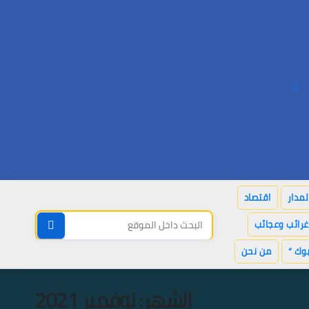
لمدار
اقتصاد
غرائب وعجائب
وك “
من نحن
الشهر:
نوفمبر 2021