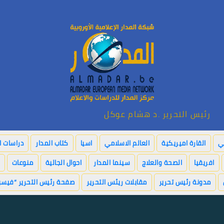
رئيس التحرير .د هشام عوكل
بي
القارة اميريكية
العالم الاسلامي
اسيا
كتاب المدار
دراسات ا
افريقيا
الصحة والعلاج
سينما المدار
احوال الجالية
منوعات
مدونة رئيس تحرير
مقابلات ريئس التحرير
صفحة رئيس التحرير “فيسب