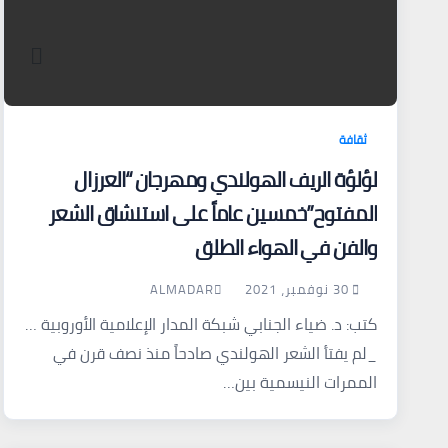
ثقافة
لؤلؤة الريف الهولندي ومهرجان “العرزال
المفتوح”خمسين عاماً على استنشاق الشعر
والفن في الهواء الطلق
30 نوفمبر، 2021
ALMADAR
كتب: د. ضياء الجنابي شبكة المدار الإعلامية الأوروبية …
_لم يفتأ الشعر الهولندي صادحاً منذ نصف قرن في
الممرات النيسمية بين…