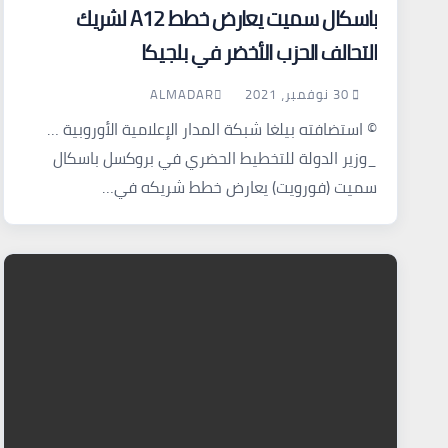
باسكال سميت يعارض خطط A12 لشريك
التحالف الحزب الأخضر في بلجيكا
30 نوفمبر، 2021
ALMADAR
© استضافته بيلغا شبكة المدار الإعلامية الأوروبية …
_وزير الدولة للتخطيط الحضري في بروكسل باسكال
سميت (فورويت) يعارض خطط شريكه في…