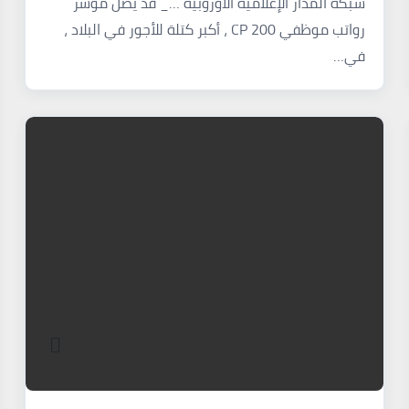
شبكة المدار الإعلامية الأوروبية …_ قد يصل مؤشر
رواتب موظفي CP 200 ، أكبر كتلة للأجور في البلاد ،
في…