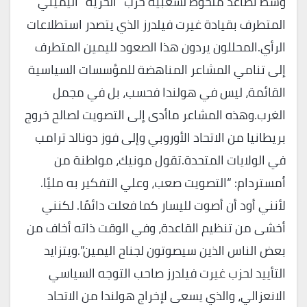
وسط تصاعد ملحوظ لشعبية حزب “الحرية” اليميني
المتطرف بقيادة غيرت فيلدرز الذي يتصدر استطلاعات
الرأي.المحللون يردون هذا الصعود لليمين المتطرف
إلى تنامي المشاعر المناهضة للمؤسسات السياسية
القائمة، ليس في هولندا فحسب، بل في مجمل
الغرب.وهذه المشاعر ماأدى إلى التصويت لصالح خروج
بريطانيا من الاتحاد الأوروبي وإلى فوز دونالد ترامب
في الولايات المتحدة.تقول مونيك، مواطنة من
أمستردام: “التصويت صعب، وعلي التفكير به مليًا.
لأنني أود أن أصوت لليسار كما فعلت دائمًا. لكنني
أخشى من تنظيم القاعدة، وفي الوقت ذاته أخاف من
بعض الناس الذين سيصوتون لجناح اليمين”.ويتزايد
التأييد لحزب غيرت فيلدرز صاحب التوجه السياسي
الانعزالي، والذي يسعى لإخراج هولندا من الاتحاد