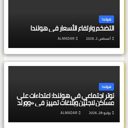
هولندا
التضخم وارتفاع الأسعار في هولندا
أغسطس 2, 2026
ALMADAR
هولندا
توتر اجتماعي في هولندا: اعتداءات على
مساكن لاجئين وبلاغات تمييز في «وورلد
برايد»
يوليو 28, 2026
ALMADAR