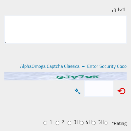
التعليق
AlphaOmega Captcha Classica – Enter Security Code
➴
⟲
1
2
3
4
5
*
Rating