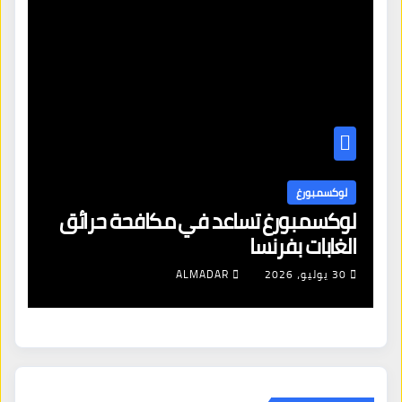
لوكسمبورغ
ل
لوكسمبورغ تساعد في مكافحة حرائق
اف
الغابات بفرنسا
ال
شن
30 يوليو، 2026
ALMADAR
ال