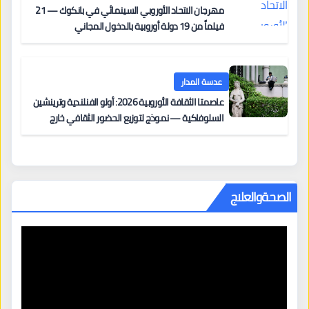
مهرجان الاتحاد الأوروبي السينمائي في بانكوك — 21
فيلماً من 19 دولة أوروبية بالدخول المجاني
عدسة المدار
عاصمتا الثقافة الأوروبية 2026: أولو الفنلندية وترينشين
السلوفاكية — نموذج لتوزيع الحضور الثقافي خارج
المراكز الكبرى
الصحةوالعلاج