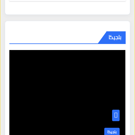
بلجيكا
بلجيكا