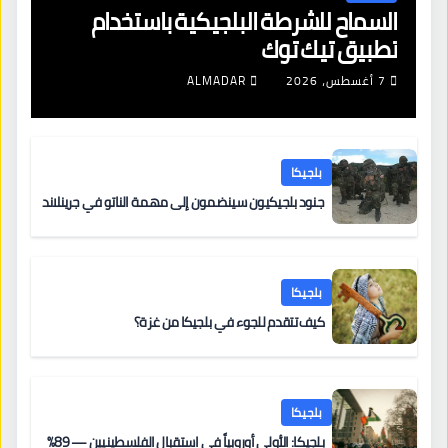
السماح للشرطة البلجيكية باستخدام
تطبيق تيك توك
7 أغسطس، 2026
ALMADAR
بلجيكا
جنود بلجيكيون سينضمون إلى مهمة الناتو في جرينلاند
بلجيكا
كيف تتقدم للجوء في بلجيكا من غزة؟
بلجيكا
بلجيكا: الأولى أوروبياً في استقبال الفلسطينيين — 89%