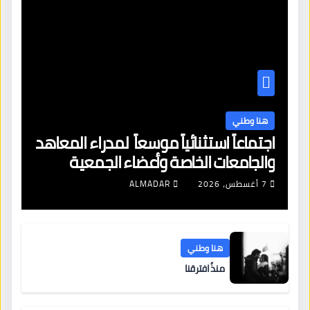
هنا وطني
اجتماعاً استثنائياً موسعاً لمدراء المعاهد
والجامعات الخاصة وأعضاء الجمعية
العمومية للنقابة العامة لمؤسسات
7 أغسطس، 2026
ALMADAR
التعليم والتدريب الخاص في ليبيا
هنا وطني
منذُ افترقنا