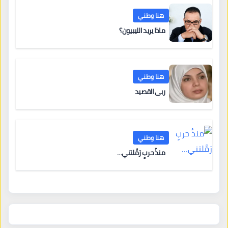
هنا وطني
ماذا يريد الليبيون؟
هنا وطني
ربى القصيد
هنا وطني
منذُ حربٍ رَمَّلتني…