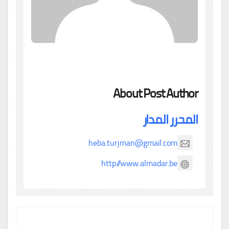
About Post Author
المحرر المدار
heba.turjman@gmail.com
http://www.almadar.be