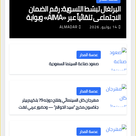
البرتغال تبسّط التسوية: رقم الضمان
الاجتماعي تلقائياً عبر «AIMA» وبوابة
جديدة لتجديد الإقامات
14 يوليو، 2026
ALMADAR
عدسة المدار
صعود صناعة السينما السعودية
عدسة المدار
مهرجان كان السينمائي يفتتح دورته 79 بتكريم بيتر
جاكسون مخرج “سيد الخواتم” — وحضور عربي لافت
على السجادة الحمراء يضم نادين نجيم وآسر ياسين وخالد
مزنر ضمن لجنة التحكيم
عدسة المدار