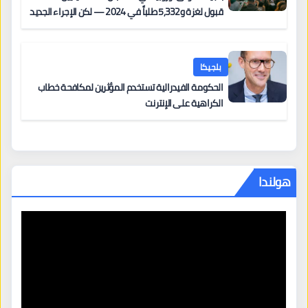
قبول لغزة و5,332 طلباً في 2024 — لكن الإجراء الجديد
من 12 يونيو يُعقّد المسار لمن يحمل وضعاً في دولة EU
أخرى
بلجيكا
الحكومة الفيدرالية تستخدم المؤثرين لمكافحة خطاب
الكراهية على الإنترنت
هولندا