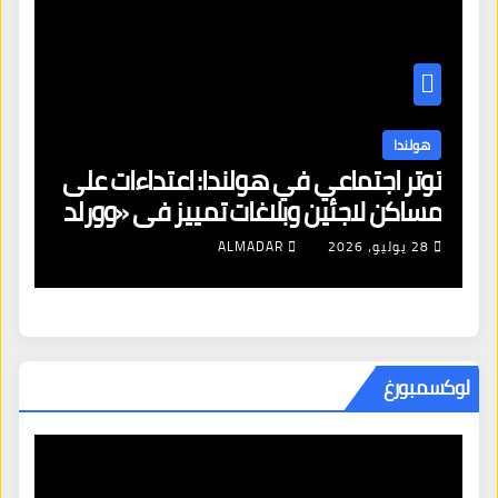
هولندا
توتر اجتماعي في هولندا: اعتداءات على
ه
مساكن لاجئين وبلاغات تمييز في «وورلد
ال
برايد»
28 يوليو، 2026
ALMADAR
لوكسمبورغ