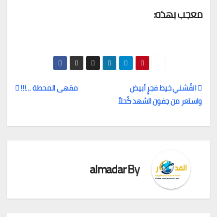
معجب بهذه:
انقُشني خيط فجرٍ أبيض
مقهى المحطة …!!!
واستعر من جفون السُهد كُحلاً
تصفّح
المقالات
almadar
By