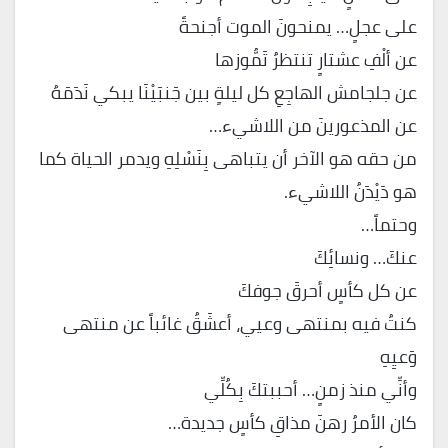
على عجلٍ… يمنحونَ الموت أجنحةً
عن ألْفِ عشتارٍ تنتظرُ تَمُّوزها
عن جلجامش الهاجِعِ كل ليلةٍ بين جَنبَيْنَا يبكي نَدَمَهُ
عن المذعورينَ من اللاشيء…
من حقه هو الآخر أن يتباهى بِنَسْلِهِ ويدمر الحياة كما
هو دَيْدَنُ اللاشيء.
وحتماً…
عنكَ… ونسائِكَ
عن كل كأسٍ أحرقَ جوفكَ
كنتُ فيه بمنتهى وعيي، أعشَقُ غائباً عن منتهى
وَعيِهِ
وأنِّي منذ زمنٍ… أحببتكَ بِكُلِّي
كان الأمرُ رهنَ مذاقِ كأسٍ جديدة…