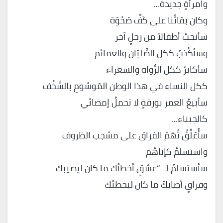
وامرأةٍ جديدة…
وكان بقائُنا على كَفِّ صَحْوَة
سأنجبُ أطفالاً من رجلٍ آخر
وسأكْذِبُ ككل الصُّلبَانِ والعمائم
سأكابرُ ككل الرُّواة والشعراء
ككل النساء في هذا الوطن المَوسُومِ بالسُّخْف
سأبيعُ العمر بورقةٍ لا تحملُ إمضائي
كالجبناء…
سأُعَلِّقُ تُهَمَ الفراق على مشجب الظروف
واستسلمُ كإياهُم
سأستسلمُ لــ “عشقٍ أخطأكَ ما كان ليصيبك
وفراقٍ أصابكَ ما كان ليخطئك