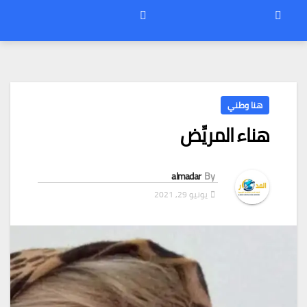
هنا وطني
هناء المريِّض
almadar
By
يونيو 29, 2021