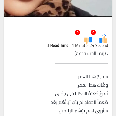
0
0
Read Time:
1 Minute, 24 Second
: (إنما الحب خدعة)
ـــــــــــــــــــــــــــــــــــــــــــــــــــ
سَخِيٌّ هذا العمر
وَهَّابٌ هذا العمر
يُفرِغُ جُعْبَةَ الحكايا في حِجْري
طُعماً لأحفادٍ لم يأتِ آبائُهُم بَعْد
سأروي لهم بِوَهْمِ الرابحينَ