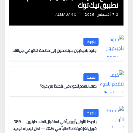
تطبيق تيك توك
7 أغسطس، 2026
ALMADAR
بلجيكا
جنود بلجيكيون سينضمون إلى مهمة الناتو في جرينلاند
بلجيكا
كيف تتقدم للجوء في بلجيكا من غزة؟
بلجيكا
بلجيكا: الأولى أوروبياً في استقبال الفلسطينيين — 89%
قبول لغزة و5,332 طلباً في 2024 — لكن الإجراء الجديد