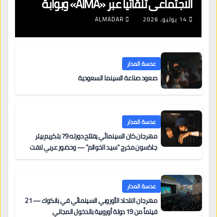
الاجتماعي تلقائياً عبر «AIMA» وبوابة
جديدة لتجديد الإقامات
14 يوليو، 2026
ALMADAR
عدسة المدار
صعود صناعة السينما السعودية
عدسة المدار
مهرجان كان السينمائي يفتتح دورته 79 بتكريم بيتر
جاكسون مخرج “سيد الخواتم” — وحضور عربي لافت
على السجادة الحمراء يضم نادين نجيم وآسر ياسين وخالد
مزنر ضمن لجنة التحكيم
عدسة المدار
مهرجان الاتحاد الأوروبي السينمائي في بانكوك — 21
فيلماً من 19 دولة أوروبية بالدخول المجاني