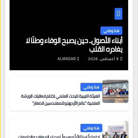
هنا وطني
أبناء الأصول.. حين يصبح الوفاء وطنًا لا
يغادره القلب
9 أغسطس، 2026
ALMADAR
هنا وطني
الهيئة الليبية للبحث العلمي تختتم فعاليات الورشة
العلمية “عالم الأردوينو للمهندسين الصغار”
هنا وطني
اجتماعاً استثنائياً موسعاً لمدراء المعاهد والجامعات