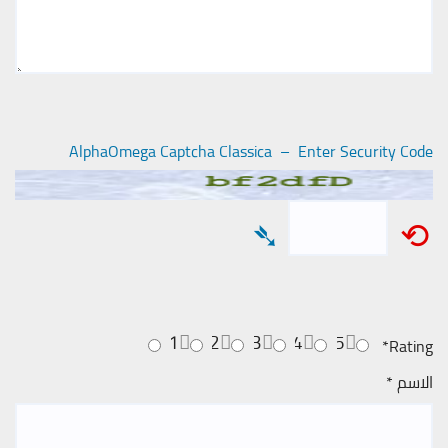
AlphaOmega Captcha Classica – Enter Security Code
➴
⟲
1
2
3
4
5
*
Rating
الاسم
*