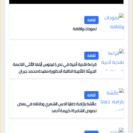
ثقافة
تموجات وثقافة
ثقافة
قراءة نقدية أدبية في نص ( فينوس أيتها الأنثى الناعمة
الجريئة ) للأديبة الكاتبة الدكتورة مفيدة محمد جبران
ثقافة
عائشة بازامة: خفايا الحس الشعري ودلالاته في بعض
نصوص الشاعرة/ كريمة أحمد