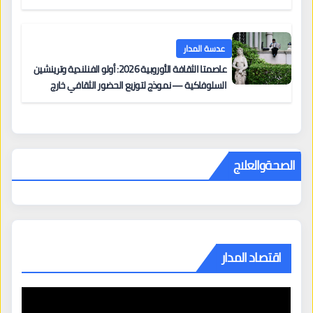
عدسة المدار
عاصمتا الثقافة الأوروبية 2026: أولو الفنلندية وترينشين
السلوفاكية — نموذج لتوزيع الحضور الثقافي خارج
المراكز الكبرى
الصحةوالعلاج
اقتصاد المدار