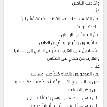
وأكاذيبِ النَّاجين
عَنَّا…
نحنُ القابعون عند الجهالة مُذ سقيفة قُسُّ ابنُ
ساعِدة… ونَيْف.
نحنُ الموبؤونَ بالإذعانِ…
المَلْجُومون بالخَرَس بخاتَمِ بن العاص
المُعتادونَ على الهربِ منذُ زمن الداخِلِ إلى إسبانيا
والهارب من مجازرِ بني العبّاس
عَنَّا…
نحنُ المدفونونَ بالحياة مُنذُ صَبْرَا وشاتِّيلا
وعن رسائلِ الريحِ التي لم تُقرأ منذُ معاهدةِ أوسلو
وعن حِكَمِ الطواغيت…
على مهلٍ… يصنعون الوهم رغيفاً للجوعى
على مهلٍ… يُلبِسونَ الأحلام أثواباً ضيقة