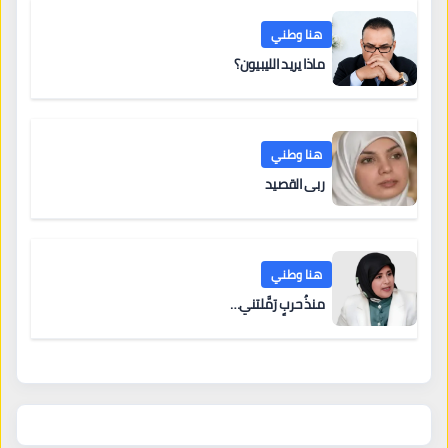
هنا وطني
ماذا يريد الليبيون؟
هنا وطني
ربى القصيد
هنا وطني
منذُ حربٍ رَمَّلتني…