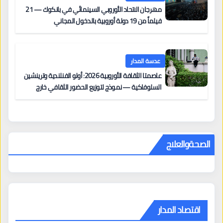
مهرجان الاتحاد الأوروبي السينمائي في بانكوك — 21
فيلماً من 19 دولة أوروبية بالدخول المجاني
عدسة المدار
عاصمتا الثقافة الأوروبية 2026: أولو الفنلندية وترينشين
السلوفاكية — نموذج لتوزيع الحضور الثقافي خارج
المراكز الكبرى
الصحةوالعلاج
اقتصاد المدار