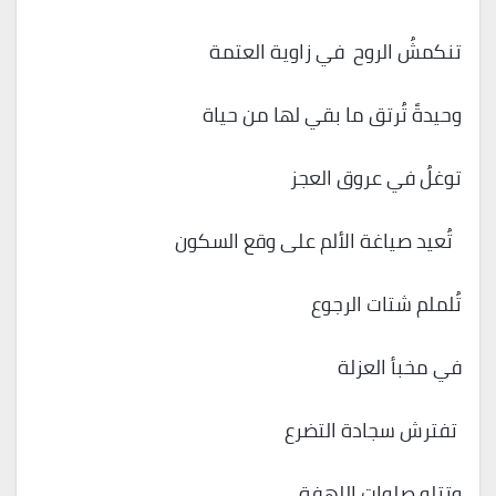
تنكمشُ الروح في زاوية العتمة
وحيدةً تُرتق ما بقي لها من حياة
توغلُ في عروق العجز
تُعيد صياغة الألم على وقع السكون
تُلملم شتات الرجوع
في مخبأ العزلة
تفترش سجادة التضرع
وتتلو صلوات اللهفة