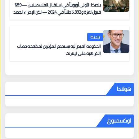
بلجيكا: الأولى أوروبياً في استقبال الفلسطينيين — 89%
قبول لغزة و5,332 طلباً في 2024 — لكن الإجراء الجديد
من 12 يونيو يُعقّد المسار لمن يحمل وضعاً في دولة EU
أخرى
بلجيكا
الحكومة الفيدرالية تستخدم المؤثرين لمكافحة خطاب
الكراهية على الإنترنت
هولندا
لوكسمبورغ