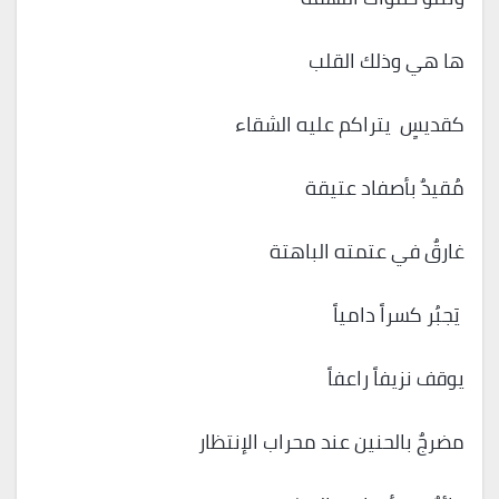
ها هي وذلك القلب
كقديسٍ يتراكم عليه الشقاء
مُقيدٌ بأصفاد عتيقة
غارقٌ في عتمته الباهتة
يَجبُر كسراً دامياً
يوقف نزيفاً راعفاً
مضرجٌ بالحنين عند محراب الإنتظار