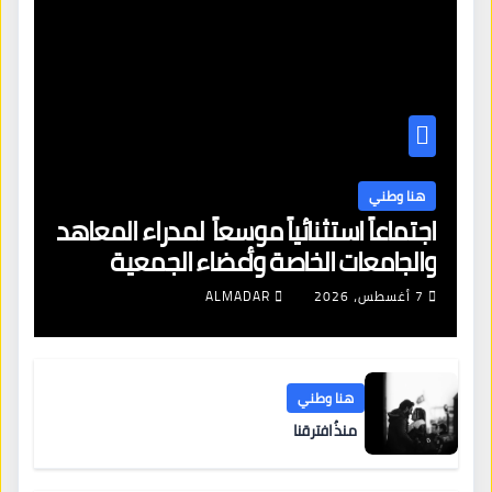
هنا وطني
اجتماعاً استثنائياً موسعاً لمدراء المعاهد
والجامعات الخاصة وأعضاء الجمعية
العمومية للنقابة العامة لمؤسسات
7 أغسطس، 2026
ALMADAR
التعليم والتدريب الخاص في ليبيا
هنا وطني
منذُ افترقنا