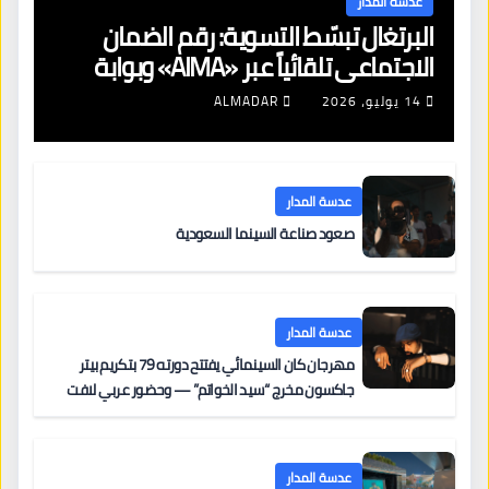
عدسة المدار
البرتغال تبسّط التسوية: رقم الضمان
الاجتماعي تلقائياً عبر «AIMA» وبوابة
جديدة لتجديد الإقامات
14 يوليو، 2026
ALMADAR
عدسة المدار
صعود صناعة السينما السعودية
عدسة المدار
مهرجان كان السينمائي يفتتح دورته 79 بتكريم بيتر
جاكسون مخرج “سيد الخواتم” — وحضور عربي لافت
على السجادة الحمراء يضم نادين نجيم وآسر ياسين وخالد
مزنر ضمن لجنة التحكيم
عدسة المدار