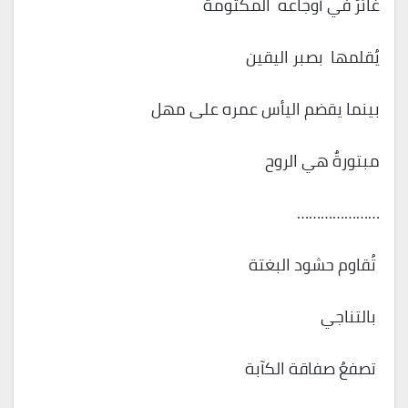
غائرٌ في أوجاعه المكتومة
يُقلمها بصبر اليقين
بينما يقضم اليأس عمره على مهل
مبتورةٌ هي الروح
…………………
تُقاوم حشود البغتة
بالتناجي
تصفعُ صفاقة الكآبة