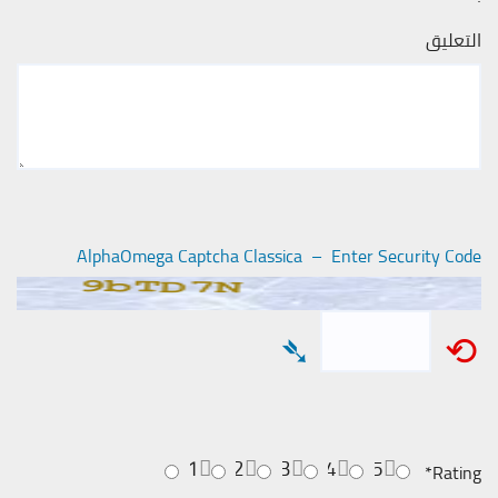
التعليق
AlphaOmega Captcha Classica – Enter Security Code
➴
⟲
1
2
3
4
5
*
Rating