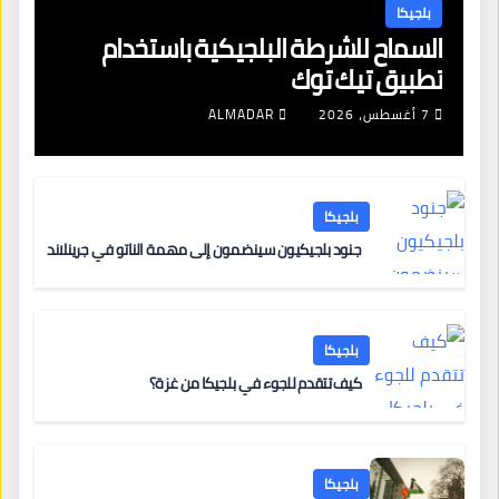
بلجيكا
السماح للشرطة البلجيكية باستخدام
تطبيق تيك توك
7 أغسطس، 2026
ALMADAR
بلجيكا
جنود بلجيكيون سينضمون إلى مهمة الناتو في جرينلاند
بلجيكا
كيف تتقدم للجوء في بلجيكا من غزة؟
بلجيكا