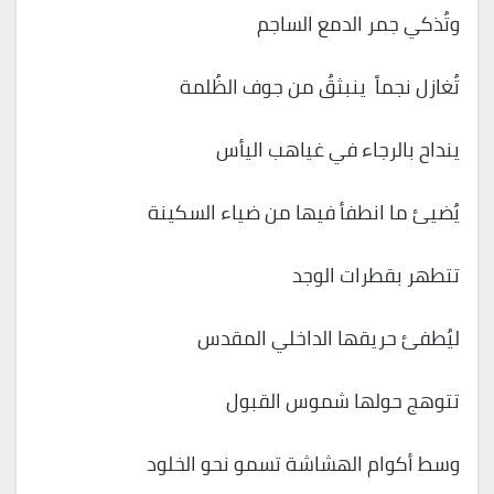
وتُذكي جمر الدمع الساجم
تُغازل نجماً ينبثقُ من جوف الظُلمة
ينداح بالرجاء في غياهب اليأس
يُضيئ ما انطفأ فيها من ضياء السكينة
تتطهر بقطرات الوجد
ليُطفئ حريقها الداخلي المقدس
تتوهج حولها شموس القبول
وسط أكوام الهشاشة تسمو نحو الخلود