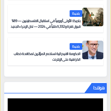
بلجيكا
بلجيكا: الأولى أوروبياً في استقبال الفلسطينيين — 89%
قبول لغزة و5,332 طلباً في 2024 — لكن الإجراء الجديد
من 12 يونيو يُعقّد المسار لمن يحمل وضعاً في دولة EU
أخرى
بلجيكا
الحكومة الفيدرالية تستخدم المؤثرين لمكافحة خطاب
الكراهية على الإنترنت
هولندا