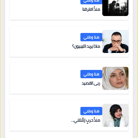
هنا وطني
منذُ افترقنا
هنا وطني
ماذا يريد الليبيون؟
هنا وطني
ربى القصيد
هنا وطني
منذُ حربٍ رَمَّلتني…