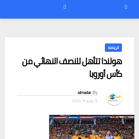
الرياضة
هولندا تتأهل للنصف النهائي من
كأس أوروبا
almadar
By
يوليو 8, 2024