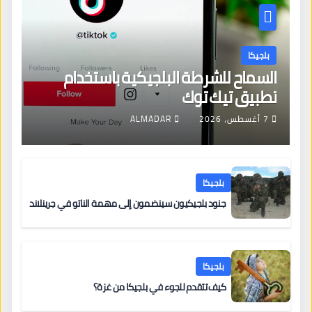
بلجيكا
السماح للشرطة البلجيكية باستخدام
تطبيق تيك توك
7 أغسطس، 2026
ALMADAR
بلجيكا
جنود بلجيكيون سينضمون إلى مهمة الناتو في جرينلاند
بلجيكا
كيف تتقدم للجوء في بلجيكا من غزة؟