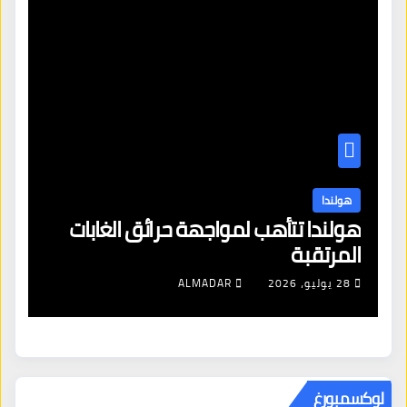
هولندا
ن
هولندا تتأهب لمواجهة حرائق الغابات
هو
المرتقبة
من
28 يوليو، 2026
ALMADAR
لوكسمبورغ