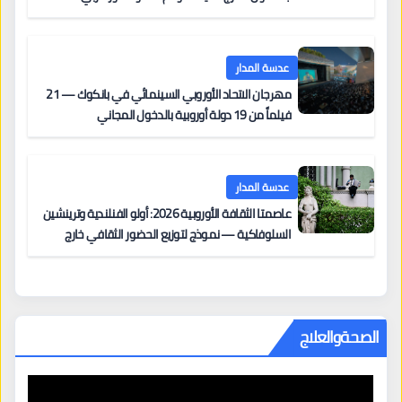
على السجادة الحمراء يضم نادين نجيم وآسر ياسين وخالد
مزنر ضمن لجنة التحكيم
عدسة المدار
مهرجان الاتحاد الأوروبي السينمائي في بانكوك — 21
فيلماً من 19 دولة أوروبية بالدخول المجاني
عدسة المدار
عاصمتا الثقافة الأوروبية 2026: أولو الفنلندية وترينشين
السلوفاكية — نموذج لتوزيع الحضور الثقافي خارج
المراكز الكبرى
الصحةوالعلاج