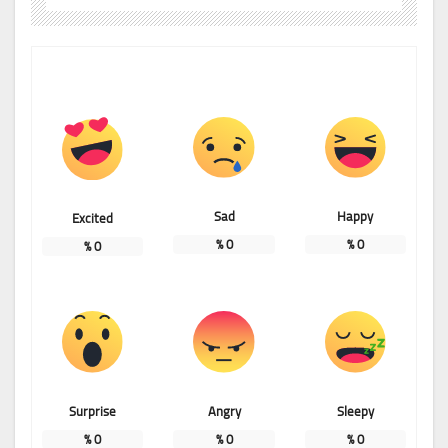
Sad
Happy
Excited
%
0
%
0
%
0
Surprise
Angry
Sleepy
%
0
%
0
%
0