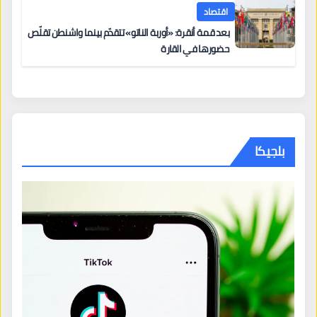
اقتصاد
بعد قمة أنقرة: «أوربة الناتو» تتقدّم بينما واشنطن تقلّص
حضورها في القارة
بلجيكا