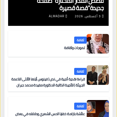
قصص المدار المختارة “صفحة
جديدة”قصة قصيرة
3 أغسطس، 2026
ALMADAR
ثقافة
تموجات وثقافة
ثقافة
قراءة نقدية أدبية في نص ( فينوس أيتها الأنثى الناعمة
الجريئة ) للأديبة الكاتبة الدكتورة مفيدة محمد جبران
ثقافة
عائشة بازامة: خفايا الحس الشعري ودلالاته في بعض