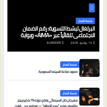
عدسة المدار
البرتغال تبسّط التسوية: رقم الضمان
الاجتماعي تلقائياً عبر «AIMA» وبوابة
جديدة لتجديد الإقامات
14 يوليو، 2026
ALMADAR
عدسة المدار
صعود صناعة السينما السعودية
عدسة المدار
مهرجان كان السينمائي يفتتح دورته 79 بتكريم بيتر
جاكسون مخرج “سيد الخواتم” — وحضور عربي لافت