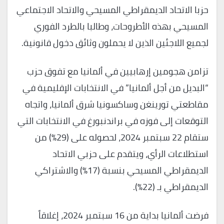
حزبا الاتحاد الديمقراطي المسيحي والاتحاد الاجتماعي
المسيحي بهذه الأطروحات، وطالبا بالطرد الفوري
لجميع اللاجئين الذين لا يحملون وثائق دخول قانونية.
تزامن هجومين إرهابيين في ألمانيا مع تفوق حزب
“البديل من أجل ألمانيا” في الانتخابات الإقليمية في
مقاطعتي تورينغن وساكسونيا شرق ألمانيا، واتجاه
التوقعات إلى فوزه في براندنبورغ في الانتخابات التي
ستقام 22 سبتمبر 2024، لحصوله على (29%) من
استطلاعات الرأي، ويتقدم على حزبي الاتحاد
الديمقراطي المسيحي بنسبة (17%) والاشتراكي
الديمقراطي بـ (22%).
فرضت ألمانيا بداية من 16 سبتمبر 2024، إغلاقاً