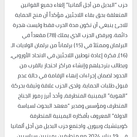
حزب “البديل من أجل ألمانيا” إلغاء جميع القوانين
المتعلقة بحق بقاء اللاجئين، مؤكداً أن منح الحماية
للاجئ ينبغي أن تكون مدة الحرب فقط وليست هجرة
دائمة. ويرفض الحزب الذي يملك (78) مقعداً في
البرلمان وممثلاً في (15) برلماناً من برلمان الولايات الـ
(16)، فكرة إعادة توطين اللاجئين في الاتحاد الأوروبي،
ويطالب بترحيلهم وإنشاء مراكز احتجاز بالقرب من
الحدود لضمان إجراءات إنهاء الإقامة في حالة عدم
قبول طلبات الحماية. ولدى الحزب علاقة وثيقة بحركة
“الهوية” اليمينية المتطرفة، وأحد أبرز رموز الجناح
المتطرف ومؤسس ومدير “معهد البحوث لسياسة
الدولة” المعروف بأفكاره اليمينية المتطرفة
كوبيتشيك وبيورن. واجتمع حزب البديل من أجل ألمانيا
في 19 يناير 2024 مع متطرفين يمينيين سياسيين