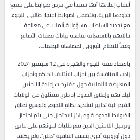
أعقاب إعلانها أنها ستبدأ في فرض ضوابط على جميع
حدودها البرية. وتتضمن الضوابط احتجاز طالبي اللجوء،
مع تحديد السلطات مسؤولية ألمانيا عن معالجة
حالاتهم بالاستعانة بقاعدة بيانات بصمات الأصابع
وفقاً للنظام الأوروبي لمضاهاة البصمات.
بانعقاد قمة اللجوء والهجرة في 12 سبتمبر 2024،
زادت المنافسة بين أحزاب الائتلاف الحاكم وأحزاب
المعارضة الألمانية حول مقترحات إعادة اللاجئين
لبلدانهم وإغلاق الحدود، إذ طرح ممثلون من الولايات
الفيدرالية تدابير لتشديد نظام اللجوء، وتوسيع نطاق
الضوابط الحدودية ومراكز الاحتجاز، حتى يتم احتجاز
وترحيل اللاجئين الذين تقع طلبات لجوئهم على عاتق
دول أوروبية أخرى بحسب اتفاقية “دبلن”. ولم يكتفِ