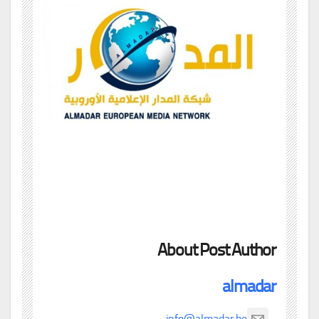
About Post Author
almadar
info@almadar.be