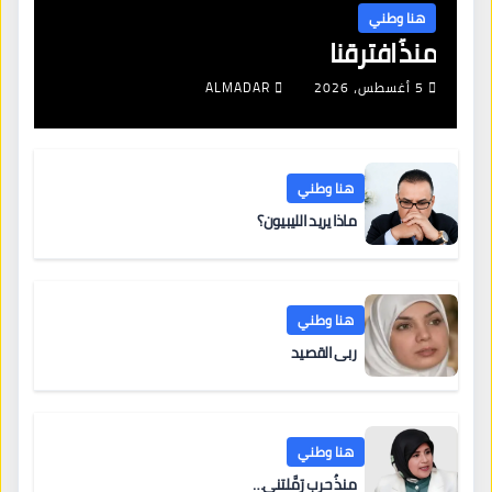
هنا وطني
منذُ افترقنا
5 أغسطس، 2026
ALMADAR
هنا وطني
ماذا يريد الليبيون؟
هنا وطني
ربى القصيد
هنا وطني
منذُ حربٍ رَمَّلتني…