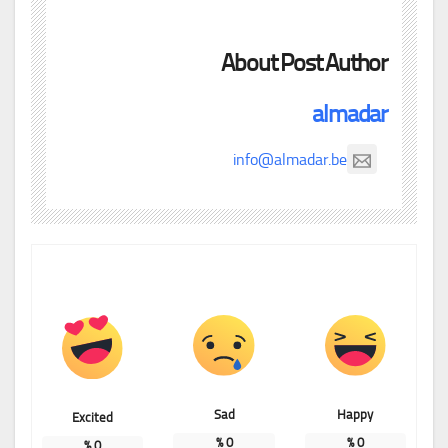
About Post Author
almadar
info@almadar.be
Sad
Happy
Excited
%
0
%
0
%
0