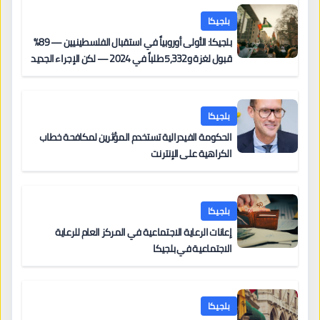
بلجيكا
بلجيكا: الأولى أوروبياً في استقبال الفلسطينيين — 89%
قبول لغزة و5,332 طلباً في 2024 — لكن الإجراء الجديد
من 12 يونيو يُعقّد المسار لمن يحمل وضعاً في دولة EU
أخرى
بلجيكا
الحكومة الفيدرالية تستخدم المؤثرين لمكافحة خطاب
الكراهية على الإنترنت
بلجيكا
إعانات الرعاية الاجتماعية في المركز العام للرعاية
الاجتماعية في بلجيكا
بلجيكا