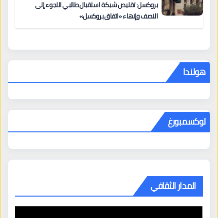
بروكسل: تقليص شبكة استقبال طالبي اللجوء إلى
النصف وإنهاء «اتفاق بروكسل»
هولندا
لوكسمبورغ
المدار الثقافي