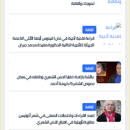
تموجات وثقافة
ثقافة
قراءة نقدية أدبية في نص ( فينوس أيتها الأنثى الناعمة
الجريئة ) للأديبة الكاتبة الدكتورة مفيدة محمد جبران
ثقافة
عائشة بازامة: خفايا الحس الشعري ودلالاته في بعض
نصوص الشاعرة/ كريمة أحمد
ثقافة
تعدد القراءات واحتمالات المعنى في شعر أدونيس:
مقاربة تأويلية في انفتاح النص الشعري