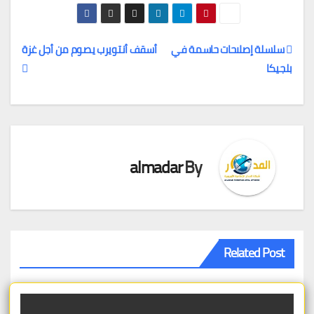
سلسلة إصلاحات حاسمة في
أسقف أنتويرب يصوم من أجل غزة
بلجيكا
تصفّح
المقالات
almadar
By
Related Post