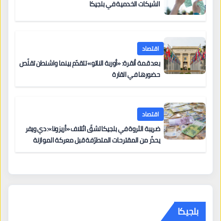
الشيكات الخدمية في بلجيكا
اقتصاد
بعد قمة أنقرة: «أوربة الناتو» تتقدّم بينما واشنطن تقلّص
حضورها في القارة
اقتصاد
ضريبة الثروة في بلجيكا تشقّ ائتلاف «أريزونا»: دي ويفر
يحذّر من المقترحات المتطرّفة قبل معركة الموازنة
بلجيكا