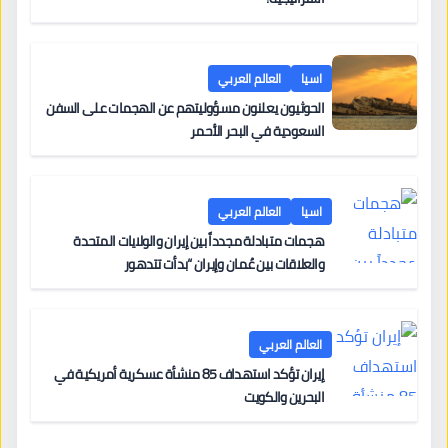
اسيا
العالم العربي
الحوثيون يعلنون مسؤوليتهم عن الهجمات على السفن
السعودية في البحر الأحمر
اسيا
العالم العربي
هجمات متبادلة مجدداً بين إيران والولايات المتحدة
والعلاقات بين عُمان وإيران “بدأت تتدهور
العالم العربي
إيران تؤكد استهداف 85 منشأة عسكرية أمريكية في
البحرين والكويت