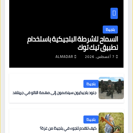
بلجيكا
السماح للشرطة البلجيكية باستخدام
تطبيق تيك توك
7 أغسطس، 2026
ALMADAR
بلجيكا
جنود بلجيكيون سينضمون إلى مهمة الناتو في جرينلاند
بلجيكا
كيف تتقدم للجوء في بلجيكا من غزة؟