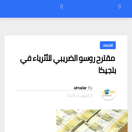
اقتصاد
مقترح روسو الضريبي للأثرياء في
بلجيكا
almadar
By
أكتوبر 2, 2025