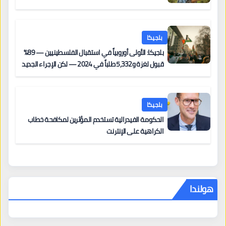
بلجيكا
بلجيكا: الأولى أوروبياً في استقبال الفلسطينيين — 89%
قبول لغزة و5,332 طلباً في 2024 — لكن الإجراء الجديد
من 12 يونيو يُعقّد المسار لمن يحمل وضعاً في دولة EU
أخرى
بلجيكا
الحكومة الفيدرالية تستخدم المؤثرين لمكافحة خطاب
الكراهية على الإنترنت
هولندا