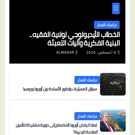
دراسات المدار
الخطاب الأيديولوجي لولاية الفقيه ـ
البنية الفكرية وآليات التعبئة
6 أغسطس، 2026
ALMADAR
دراسات المدار
سباق المسيّرات وتطور الأسلحة بين أوروبا وروسيا
دراسات المدار
لماذا ترفض أوروبا الانضمام إلى دورية مشتركة لتأمين
الملاحة البحرية؟