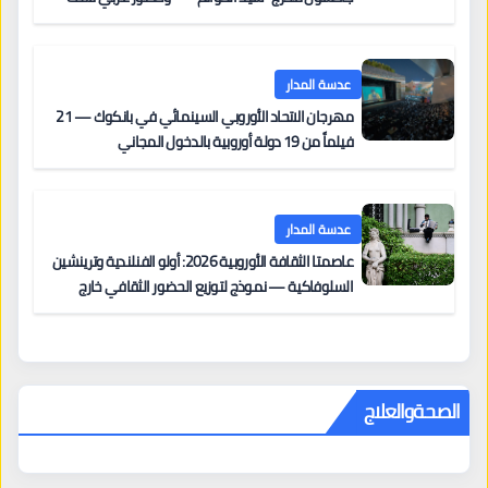
على السجادة الحمراء يضم نادين نجيم وآسر ياسين وخالد
مزنر ضمن لجنة التحكيم
عدسة المدار
مهرجان الاتحاد الأوروبي السينمائي في بانكوك — 21
فيلماً من 19 دولة أوروبية بالدخول المجاني
عدسة المدار
عاصمتا الثقافة الأوروبية 2026: أولو الفنلندية وترينشين
السلوفاكية — نموذج لتوزيع الحضور الثقافي خارج
المراكز الكبرى
الصحةوالعلاج