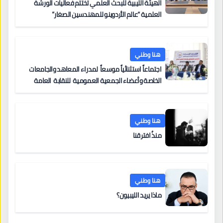
الهيئة الليبية للبحث العلمي تختتم فعاليات الورشة
العلمية “عالم الأردوينو للمهندسين الصغار”
هنا وطني
اجتماعاً استثنائياً موسعاً لمدراء المعاهد والجامعات
الخاصة وأعضاء الجمعية العمومية للنقابة العامة
لمؤسسات التعليم والتدريب الخاص في ليبيا
هنا وطني
منذُ افترقنا
هنا وطني
ماذا يريد الليبيون؟