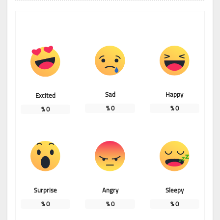
Sad
Happy
Excited
%
0
%
0
%
0
Surprise
Angry
Sleepy
%
0
%
0
%
0