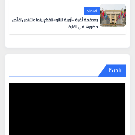
اقتصاد
بعد قمة أنقرة: «أوربة الناتو» تتقدّم بينما واشنطن تقلّص
حضورها في القارة
بلجيكا