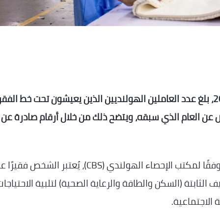
في عام 2024، بلغ عدد العاملين الهولنديين الذين يعيشون تحت خط الفقر
ي بزيادة تزيد عن 25 ألف شخص عن العام الذي سبقه، ويتضح ذلك من خلال أرقام صادرة عن
من بين 8.5 مليون عامل، كان 2% منهم فقراء، ووفقًا لمكتب الإحصاء الهولندي (CBS)، يُعتبر ال
 الثابتة (السكن والطاقة والرعاية الصحية) لتلبية الاحتياجات
 الاجتماعية.