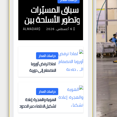
سباق المسيّرات
وتطور الأسلحة بين
أوروبا وروسيا
6 أغسطس، 2026
ALMADAR
دراسات المدار
لماذا ترفض أوروبا
الانضمام إلى دورية
مشتركة لتأمين الملاحة
البحرية؟
دراسات المدار
الهوية والهجرة: إعادة
تشكيل الانتماء عبر الحدود