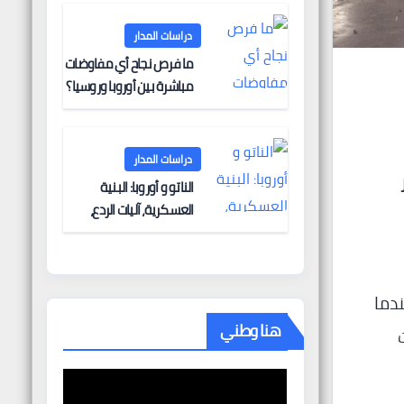
دراسات المدار
ما فرص نجاح أي مفاوضات
مباشرة بين أوروبا وروسيا؟
دراسات المدار
الناتو و أوروبا: البنية
العسكرية، آليات الردع،
والتحديات الأمنية
شخص فقيرًا عندما
هنا وطني