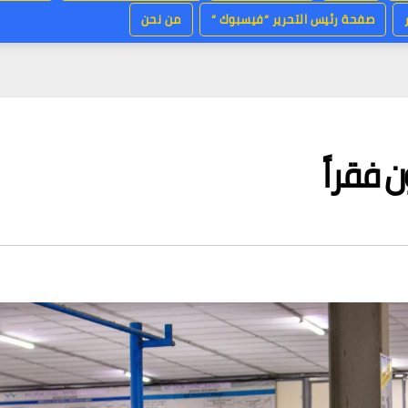
صفحة رئيس التحرير “فيسبوك “
من نحن
 فقراً