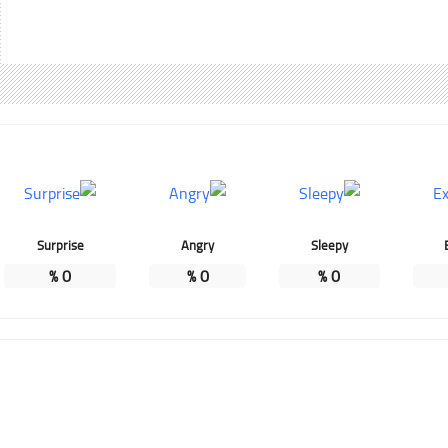
Surprise
Angry
Sleepy
%
0
%
0
%
0