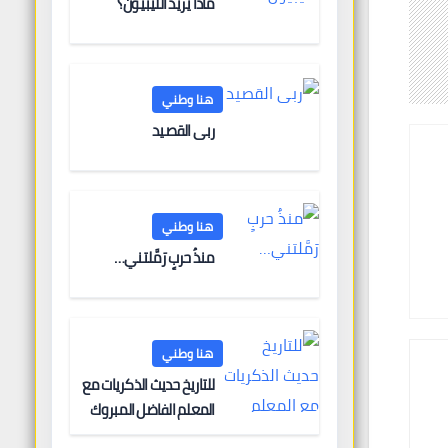
ماذا يريد الليبيون؟
هنا وطني
ربى القصيد
هنا وطني
منذُ حربٍ رَمَّلتني…
هنا وطني
للتاريخ حديث الذكريات مع
المعلم الفاضل المبروك
الغنودي