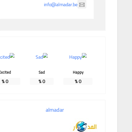
info@almadar.be
Excited
Sad
Happy
%
0
%
0
%
0
almadar