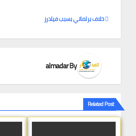
خلاف برلماني بسبب فيلدرز
تصفّح
المقالات
almadar
By
Related Post