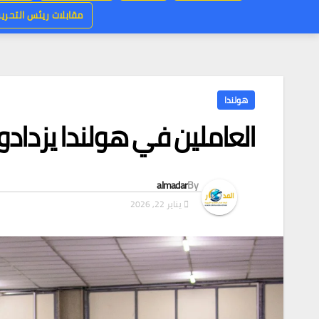
مقابلات ريئس التحرير
هولندا
العاملين في هولندا يزدادون
almadar
By
يناير 22, 2026