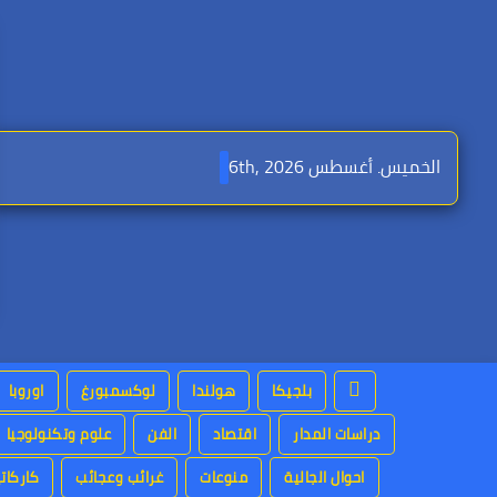
Ski
t
conten
الخميس. أغسطس 6th, 2026
بلجيكا
هولندا
لوكسمبورغ
اوروبا
دراسات المدار
اقتصاد
الفن
علوم وتكنولوجيا
احوال الجالية
منوعات
غرائب وعجائب
كاركاتي