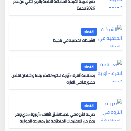
دفع ضريبة القيمة المضافة الخاصة بالربع الثاني من عام
2026 بلجيكا
اقتصاد
الشيكات الخدمية في بلجيكا
اقتصاد
بعد قمة أنقرة: «أوربة الناتو» تتقدّم بينما واشنطن تقلّص
حضورها في القارة
اقتصاد
ضريبة الثروة في بلجيكا تشقّ ائتلاف «أريزونا»: دي ويفر
يحذّر من المقترحات المتطرّفة قبل معركة الموازنة