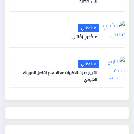
ربى القصيد
هنا وطني
منذُ حربٍ رَمَّلتني…
هنا وطني
للتاريخ حديث الذكريات مع المعلم الفاضل المبروك
الغنودي