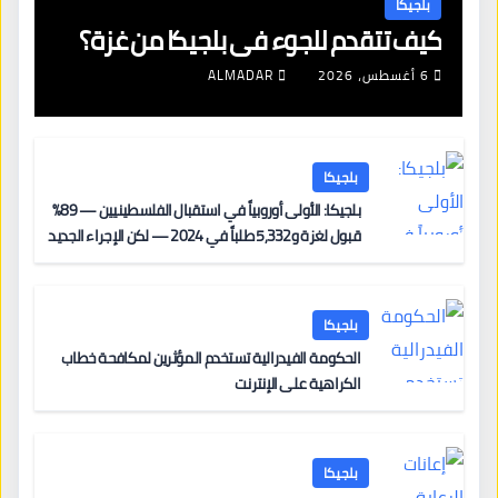
بلجيكا
كيف تتقدم للجوء في بلجيكا من غزة؟
6 أغسطس، 2026
ALMADAR
بلجيكا
بلجيكا: الأولى أوروبياً في استقبال الفلسطينيين — 89%
قبول لغزة و5,332 طلباً في 2024 — لكن الإجراء الجديد
من 12 يونيو يُعقّد المسار لمن يحمل وضعاً في دولة EU
أخرى
بلجيكا
الحكومة الفيدرالية تستخدم المؤثرين لمكافحة خطاب
الكراهية على الإنترنت
بلجيكا