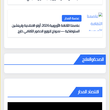
عدسة المدار
عاصمتا الثقافة الأوروبية 2026: أولو الفنلندية وترينشين
السلوفاكية — نموذج لتوزيع الحضور الثقافي خارج
المراكز الكبرى
الصحةوالعلاج
اقتصاد المدار