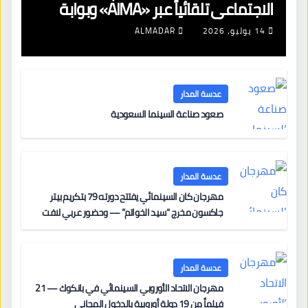
الاجتماعي تلقائياً عبر «AIMA» وبوابة
جديدة لتجديد الإقامات
14 يوليو، 2026
ALMADAR
عدسة المدار
صعود صناعة السينما السعودية
عدسة المدار
مهرجان كان السينمائي يفتتح دورته 79 بتكريم بيتر
جاكسون مخرج “سيد الخواتم” — وحضور عربي لافت
على السجادة الحمراء يضم نادين نجيم وآسر ياسين وخالد
مزنر ضمن لجنة التحكيم
عدسة المدار
مهرجان الاتحاد الأوروبي السينمائي في بانكوك — 21
فيلماً من 19 دولة أوروبية بالدخول المجاني