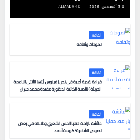
3 أغسطس، 2026
ALMADAR
ثقافة
تموجات وثقافة
ثقافة
قراءة نقدية أدبية في نص ( فينوس أيتها الأنثى الناعمة
الجريئة ) للأديبة الكاتبة الدكتورة مفيدة محمد جبران
ثقافة
عائشة بازامة: خفايا الحس الشعري ودلالاته في بعض
نصوص الشاعرة/ كريمة أحمد