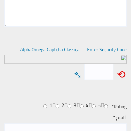
AlphaOmega Captcha Classica – Enter Security Code
➴
⟲
1
2
3
4
5
*
Rating
الاسم
*