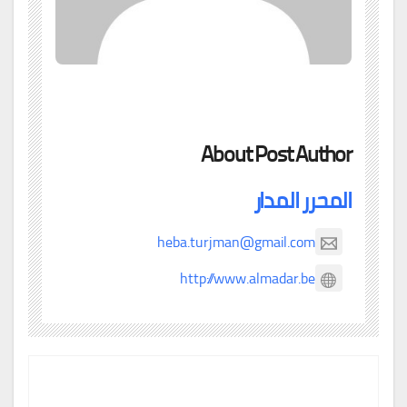
About Post Author
المحرر المدار
heba.turjman@gmail.com
http://www.almadar.be