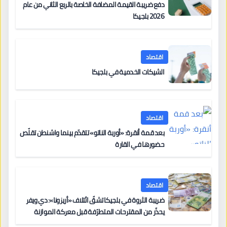
دفع ضريبة القيمة المضافة الخاصة بالربع الثاني من عام
2026 بلجيكا
اقتصاد
الشيكات الخدمية في بلجيكا
اقتصاد
بعد قمة أنقرة: «أوربة الناتو» تتقدّم بينما واشنطن تقلّص
حضورها في القارة
اقتصاد
ضريبة الثروة في بلجيكا تشقّ ائتلاف «أريزونا»: دي ويفر
يحذّر من المقترحات المتطرّفة قبل معركة الموازنة