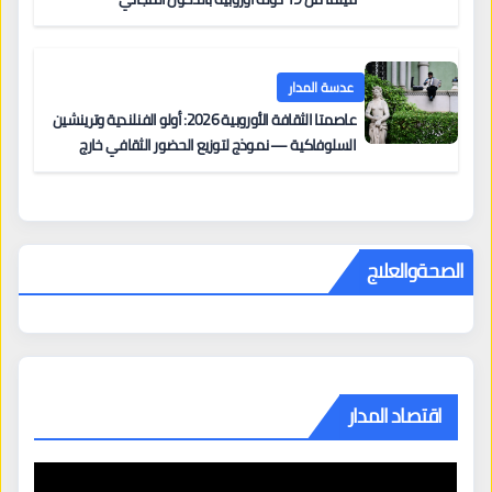
عدسة المدار
عاصمتا الثقافة الأوروبية 2026: أولو الفنلندية وترينشين
السلوفاكية — نموذج لتوزيع الحضور الثقافي خارج
المراكز الكبرى
الصحةوالعلاج
اقتصاد المدار