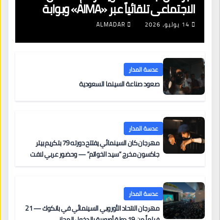
الاجتماعي تلقائياً عبر «AIMA» وبوابة
جديدة لتجديد الإقامات
14 يوليو، 2026
ALMADAR
عدسة المدار
صعود صناعة السينما السعودية
عدسة المدار
مهرجان كان السينمائي يفتتح دورته 79 بتكريم بيتر
جاكسون مخرج “سيد الخواتم” — وحضور عربي لافت
على السجادة الحمراء يضم نادين نجيم وآسر ياسين وخالد
مزنر ضمن لجنة التحكيم
عدسة المدار
مهرجان الاتحاد الأوروبي السينمائي في بانكوك — 21
فيلماً من 19 دولة أوروبية بالدخول المجاني