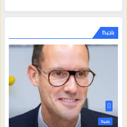
بلجيكا
بلجيكا