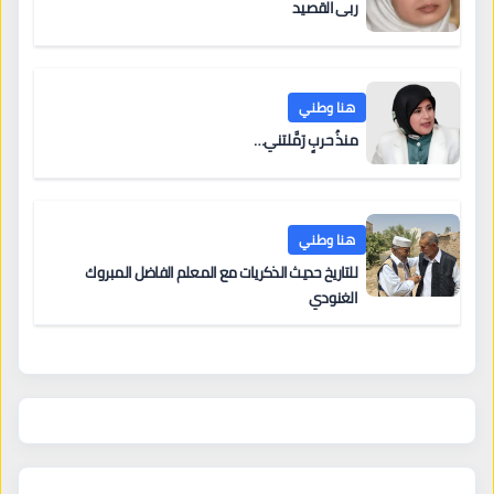
ربى القصيد
هنا وطني
منذُ حربٍ رَمَّلتني…
هنا وطني
للتاريخ حديث الذكريات مع المعلم الفاضل المبروك
الغنودي