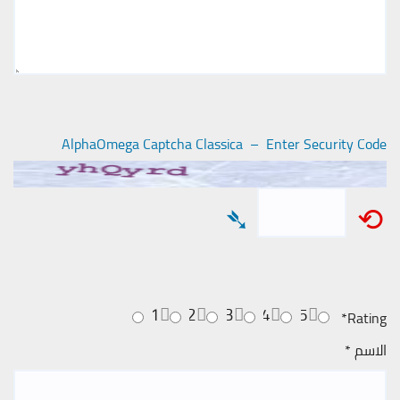
AlphaOmega Captcha Classica – Enter Security Code
➴
⟲
1
2
3
4
5
*
Rating
الاسم
*