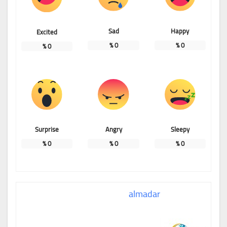
Sad
Happy
Excited
%
0
%
0
%
0
Surprise
Angry
Sleepy
%
0
%
0
%
0
almadar