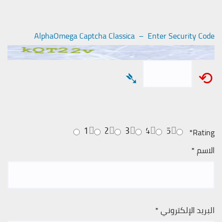
AlphaOmega Captcha Classica – Enter Security Code
➴
⟲
1
2
3
4
5
*
Rating
الاسم
*
البريد الإلكتروني
*