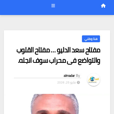
هنا وطني
مفتاح سعد الدليو … مفتاح القلوب
والتواضع فى محراب سوف انجله.
almadar
By
مايو 25, 2026