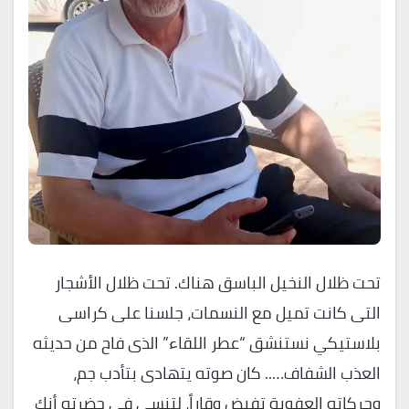
تحت ظلال النخيل الباسق هناك. تحت ظلال الأشجار
التى كانت تميل مع النسمات، جلسنا على كراسى
بلاستيكي نستنشق “عطر اللقاء” الذى فاح من حديثه
العذب الشفاف….. كان صوته يتهادى بتأدب جم،
وحركاته العفوية تفيض وقاراً، لتنسى فى حضرته أنك