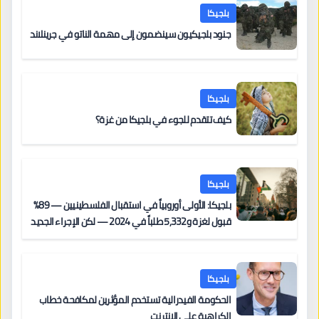
بلجيكا
جنود بلجيكيون سينضمون إلى مهمة الناتو في جرينلاند
بلجيكا
كيف تتقدم للجوء في بلجيكا من غزة؟
بلجيكا
بلجيكا: الأولى أوروبياً في استقبال الفلسطينيين — 89%
قبول لغزة و5,332 طلباً في 2024 — لكن الإجراء الجديد
من 12 يونيو يُعقّد المسار لمن يحمل وضعاً في دولة EU
أخرى
بلجيكا
الحكومة الفيدرالية تستخدم المؤثرين لمكافحة خطاب
الكراهية على الإنترنت