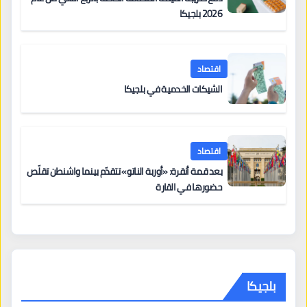
2026 بلجيكا
اقتصاد
الشيكات الخدمية في بلجيكا
اقتصاد
بعد قمة أنقرة: «أوربة الناتو» تتقدّم بينما واشنطن تقلّص
حضورها في القارة
بلجيكا