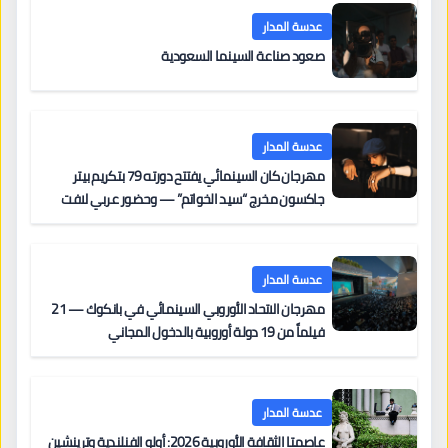
عدسة المدار
صعود صناعة السينما السعودية
عدسة المدار
مهرجان كان السينمائي يفتتح دورته 79 بتكريم بيتر
جاكسون مخرج “سيد الخواتم” — وحضور عربي لافت
على السجادة الحمراء يضم نادين نجيم وآسر ياسين وخالد
مزنر ضمن لجنة التحكيم
عدسة المدار
مهرجان الاتحاد الأوروبي السينمائي في بانكوك — 21
فيلماً من 19 دولة أوروبية بالدخول المجاني
عدسة المدار
عاصمتا الثقافة الأوروبية 2026: أولو الفنلندية وترينشين