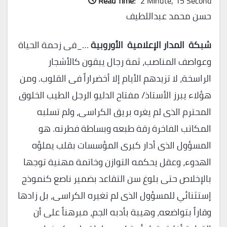
Read Time:
2 Minute, 15 Second
حسن محمد عبداللطيف
شبكة المدار الإعلامية الأوروبية
…_فى زحمة الحياة
وعواصف المناصب، ثمة رجال يبقون كالأشجار
الراسخة، لا تزيدهم الأيام إلا أخضراراً فى القلوب. ومن
هؤلاء يبرز الأستاذ/ مفتاح الدليو الرجل الطيب الخلوق
المحترم الذى لم يغره بريق الكراسى، ولم تسلبه
المكاتب الفاخرة رقة طبعه وبساطة فطرته. هو
المسؤول الذى أدار كبرى المؤسسات بقلب يملؤه
الهدوء، وعقل يحكمه التوازن وخاتمة مهنية توجها
بالإخلاص حتى بلوغ سن التقاعد بضمير ناصع كنموذج
إستثنائي للمسؤول الذى لم تغيره الكراسى، بل زادها
وقاراً بتواضعه، وهيبة بأدبه الجم، مبرهناً على أن