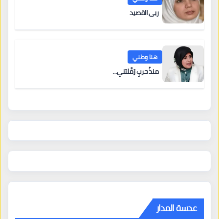
ربى القصيد
هنا وطني
منذُ حربٍ رَمَّلتني…
عدسة المدار