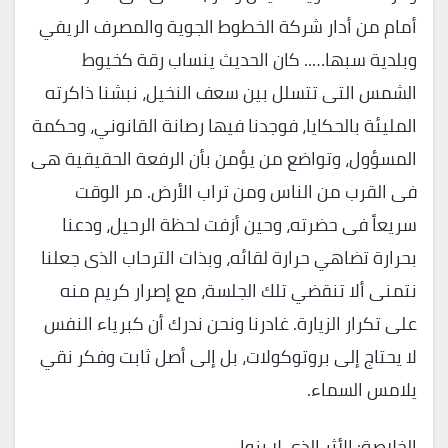
أمام من أدار شركة الخطوط الجوية والمصرف الريفي
وبلدية سبها….. كان الحديث ينساب رقة كخيوط
الشمس التى تتسلل بين سعف النخيل، نبشنا ذاكرته
المليئة بالحكايا، فوجدنا فيها رصانة القانوني، وحكمة
المسؤول، وتواضع من يؤمن بأن الرفعة الحقيقية هى
فى القرب من الناس ومن تراب الأرض. مر الوقت
سريعاً فى حضرته، وحين أزفت لحظة الرحيل، ودعنا
بحرارة تضاهي حرارة لقائه، وبذات الترحاب الذى جعلنا
نتمنى ألا تنقضي تلك الجلسة، مع إصرار كريم منه
على تكرار الزيارة. غادرنا ونحن ندرك أن كبرياء النفس
لا يحتاج إلى بروتوكولات، بل إلى أصل ثابت وفكر نقي
يلامس السماء.
الخلاصة: الأثر الذى لا يزول.