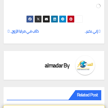
جاري
التحميل…
إني بخير..
ذئاب في مرايا الرّوح..
تصفّح
المقالات
almadar
By
Related Post