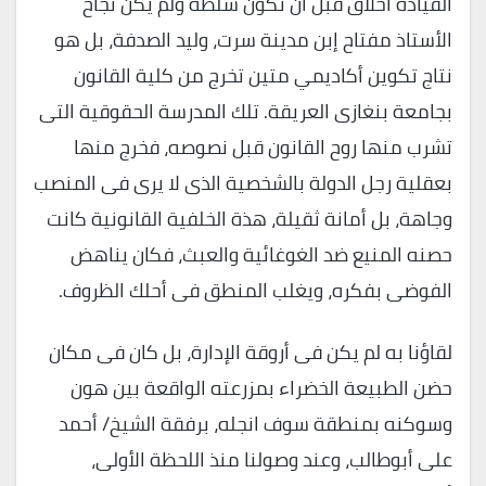
القيادة أخلاق قبل أن تكون سلطة ولم يكن نجاح
الأستاذ مفتاح إبن مدينة سرت، وليد الصدفة، بل هو
نتاج تكوين أكاديمي متين تخرج من كلية القانون
بجامعة بنغازى العريقة. تلك المدرسة الحقوقية التى
تشرب منها روح القانون قبل نصوصه، فخرج منها
بعقلية رجل الدولة بالشخصية الذى لا يرى فى المنصب
وجاهة، بل أمانة ثقيلة، هذة الخلفية القانونية كانت
حصنه المنيع ضد الغوغائية والعبث، فكان يناهض
الفوضى بفكره، ويغلب المنطق فى أحلك الظروف.
لقاؤنا به لم يكن فى أروقة الإدارة، بل كان فى مكان
حضن الطبيعة الخضراء بمزرعته الواقعة بين هون
وسوكنه بمنطقة سوف انجله، برفقة الشيخ/ أحمد
على أبوطالب، وعند وصولنا منذ اللحظة الأولى،