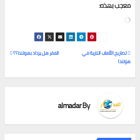
معجب بهذه:
جاري
التحميل…
تصاريح الألعاب النارية في
الفقر هل يزداد بهولندا؟؟
هولندا
تصفّح
المقالات
almadar
By