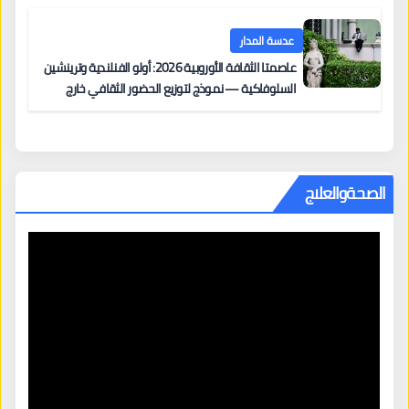
عدسة المدار
عاصمتا الثقافة الأوروبية 2026: أولو الفنلندية وترينشين
السلوفاكية — نموذج لتوزيع الحضور الثقافي خارج
المراكز الكبرى
الصحةوالعلاج