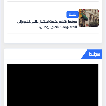
بلجيكا
بروكسل: تقليص شبكة استقبال طالبي اللجوء إلى
النصف وإنهاء «اتفاق بروكسل»
هولندا