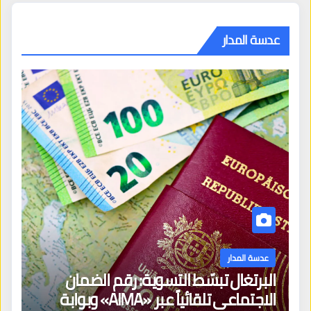
عدسة المدار
عدسة المدار
البرتغال تبسّط التسوية: رقم الضمان
الاجتماعي تلقائياً عبر «AIMA» وبوابة