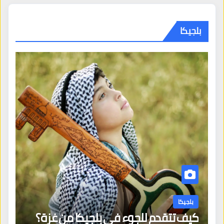
بلجيكا
بلجيكا
كيف تتقدم للجوء في بلجيكا من غزة؟