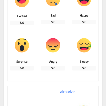
Sad
Happy
Excited
%
0
%
0
%
0
Surprise
Angry
Sleepy
%
0
%
0
%
0
almadar