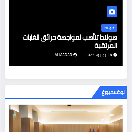
هولندا
ن
هولندا تتأهب لمواجهة حرائق الغابات
هو
المرتقبة
من
28 يوليو، 2026
ALMADAR
لوكسمبورغ