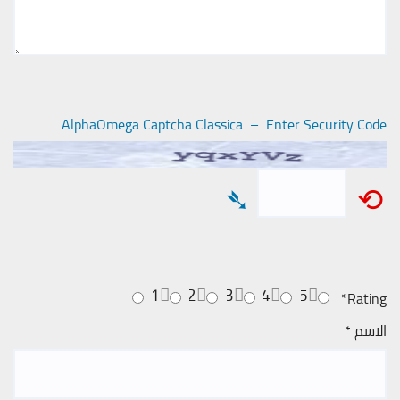
AlphaOmega Captcha Classica – Enter Security Code
➴
⟲
1
2
3
4
5
*
Rating
الاسم
*