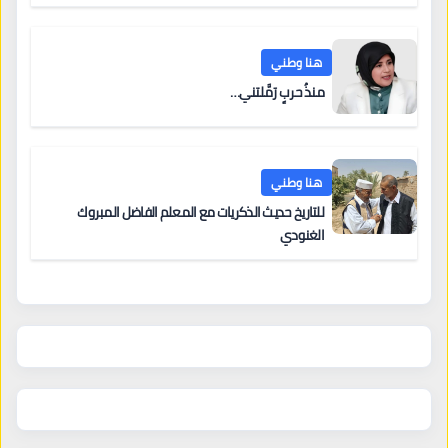
هنا وطني
منذُ حربٍ رَمَّلتني…
هنا وطني
للتاريخ حديث الذكريات مع المعلم الفاضل المبروك
الغنودي