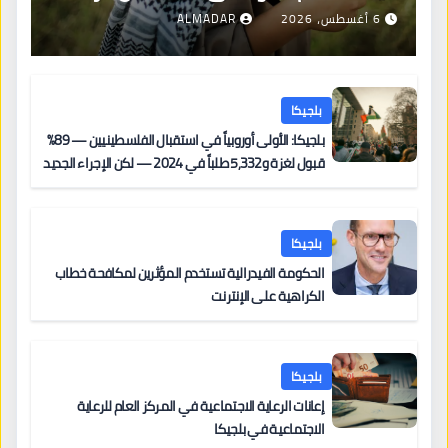
6 أغسطس، 2026
ALMADAR
بلجيكا
بلجيكا: الأولى أوروبياً في استقبال الفلسطينيين — 89%
قبول لغزة و5,332 طلباً في 2024 — لكن الإجراء الجديد
من 12 يونيو يُعقّد المسار لمن يحمل وضعاً في دولة EU
أخرى
بلجيكا
الحكومة الفيدرالية تستخدم المؤثرين لمكافحة خطاب
الكراهية على الإنترنت
بلجيكا
إعانات الرعاية الاجتماعية في المركز العام للرعاية
الاجتماعية في بلجيكا