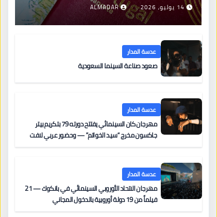
جديدة لتجديد الإقامات
14 يوليو، 2026
ALMADAR
عدسة المدار
صعود صناعة السينما السعودية
عدسة المدار
مهرجان كان السينمائي يفتتح دورته 79 بتكريم بيتر
جاكسون مخرج “سيد الخواتم” — وحضور عربي لافت
على السجادة الحمراء يضم نادين نجيم وآسر ياسين وخالد
مزنر ضمن لجنة التحكيم
عدسة المدار
مهرجان الاتحاد الأوروبي السينمائي في بانكوك — 21
فيلماً من 19 دولة أوروبية بالدخول المجاني