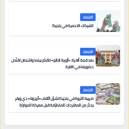
اقتصاد
الشيكات الخدمية في بلجيكا
اقتصاد
بعد قمة أنقرة: «أوربة الناتو» تتقدّم بينما واشنطن تقلّص
حضورها في القارة
اقتصاد
ضريبة الثروة في بلجيكا تشقّ ائتلاف «أريزونا»: دي ويفر
يحذّر من المقترحات المتطرّفة قبل معركة الموازنة