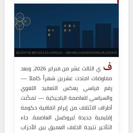
RÉGION DE BRUXELLES-CAPITALE — BRUSSELS HOOFDSTEDELIJK GEWEST
ف
ي الثالث عشر من فبراير 2026، وبعد
مفاوضات امتدت عشرين شهراً كاملاً —
رقم قياسي يعكس التعقيد اللغوي
والسياسي للعاصمة البلجيكية — تمكّنت
أطراف الائتلاف من إبرام اتفاقية حكومة
إقليمية جديدة لبروكسل العاصمة. جاء
التأخير نتيجة الخلاف العميق بين الأحزاب