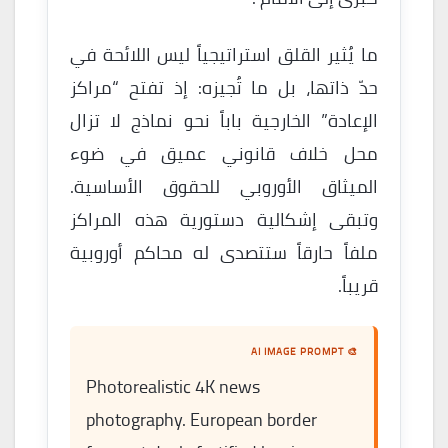
ما يُثير القلق استراتيجياً ليس اللائحة في
حدّ ذاتها، بل ما تُجيزه: إذ تفتح “مراكز
الإعادة” الخارجية باباً نحو نماذج لا تزال
محل خلاف قانوني عميق في ضوء
الميثاق الأوروبي للحقوق الأساسية.
وتبقى إشكالية دستورية هذه المراكز
ملفاً حارقاً ستتصدى له محاكم أوروبية
قريباً.
🎨 AI IMAGE PROMPT
Photorealistic 4K news
photography. European border