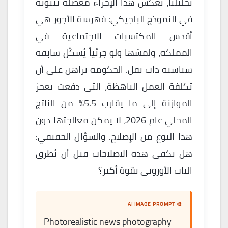
تحليلياً، يعكس هذا الإجراء معضلة بنيوية
في النموذج البلجيكي: فهرسة الأجور هي
أقدس المكتسبات الاجتماعية في
المملكة، ولمسّها ولو جزئياً يُشكّل سابقة
سياسية ذات ثقل. الحكومة تراهن على أن
تكلفة العمل الباهظة، التي دفعت بعجز
الموازنة إلى ما يقارب 5.5% من الناتج
المحلي عام 2026، لا يمكن معالجتها دون
هذا النوع من الإصلاح. والسؤال الحقيقي:
هل تكفي هذه الاصلاحات قبل أن يُطرق
الباب الأوروبي بقوة أكبر؟
🎨 AI IMAGE PROMPT
Photorealistic news photography