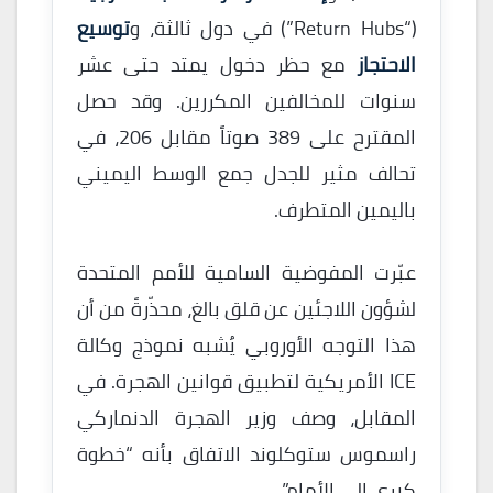
(“Return Hubs”) في دول ثالثة، و
توسيع
الاحتجاز
مع حظر دخول يمتد حتى عشر
سنوات للمخالفين المكررين. وقد حصل
المقترح على 389 صوتاً مقابل 206، في
تحالف مثير للجدل جمع الوسط اليميني
باليمين المتطرف.
عبّرت المفوضية السامية للأمم المتحدة
لشؤون اللاجئين عن قلق بالغ، محذّرةً من أن
هذا التوجه الأوروبي يُشبه نموذج وكالة
ICE الأمريكية لتطبيق قوانين الهجرة. في
المقابل، وصف وزير الهجرة الدنماركي
راسموس ستوكلوند الاتفاق بأنه “خطوة
كبرى إلى الأمام”.