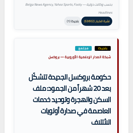
بحسب وكالات دولية — Belga News Agency، Yahoo Sports، Footy
Headlines
نشرة الاخبار (53602)
بلجيكا (1)
بلجيكا
مجتمع
شبكة المدار الإعلامية الأوروبية — بروكسل
حكومة بروكسل الجديدة تتشكّل
بعد 20 شهراً من الجمود: ملف
السكن والهجرة وتوحيد خدمات
العاصمة في صدارة أولويات
الائتلاف