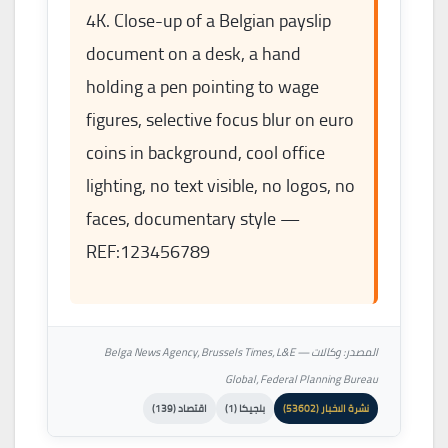
4K. Close-up of a Belgian payslip
document on a desk, a hand
holding a pen pointing to wage
figures, selective focus blur on euro
coins in background, cool office
lighting, no text visible, no logos, no
faces, documentary style —
REF:123456789
المصدر: وكالات — Belga News Agency، Brussels Times، L&E
Global، Federal Planning Bureau
نشرة الاخبار (53602)
بلجيكا (1)
اقتصاد (139)