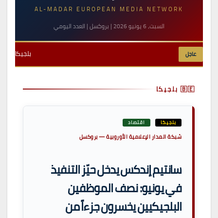
AL-MADAR EUROPEAN MEDIA NETWORK
السبت، 6 يونيو 2026 | بروكسل | العدد اليومي
بلجيكا
عاجل
🇧🇪 بلجيكا
بلجيكا
اقتصاد
شبكة المدار الإعلامية الأوروبية — بروكسل
سانتيم إندكس يدخل حيّز التنفيذ
في يونيو: نصف الموظفين
البلجيكيين يخسرون جزءاً من