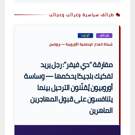
🎭 طرائف سياسية وغرائب وعجائب
طرائف
أوروبا
شبكة المدار الإعلامية الأوروبية — بروكسل
مفارقة “دي فيفر”: رجل يريد
تفكيك بلجيكا يحكمها — وساسة
أوروبيون يُقنّنون الترحيل بينما
يتنافسون على قبول المهاجرين
الماهرين