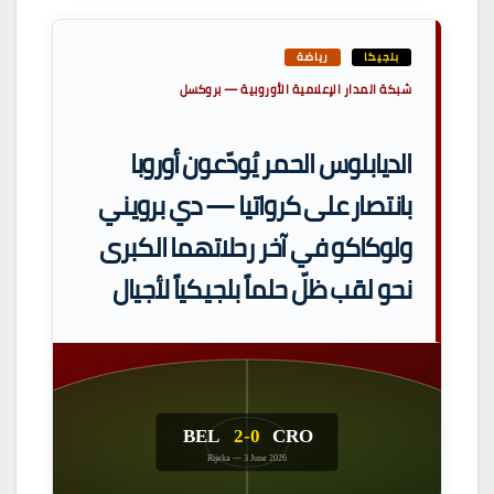
بلجيكا
رياضة
شبكة المدار الإعلامية الأوروبية — بروكسل
الديابلوس الحمر يُودّعون أوروبا
بانتصار على كرواتيا — دي برويني
ولوكاكو في آخر رحلاتهما الكبرى
نحو لقب ظلّ حلماً بلجيكياً لأجيال
BEL
2-0
CRO
Rijeka — 3 June 2026