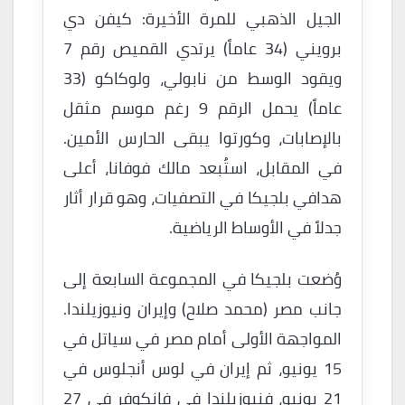
الجيل الذهبي للمرة الأخيرة: كيفن دي
برويني (34 عاماً) يرتدي القميص رقم 7
ويقود الوسط من نابولي، ولوكاكو (33
عاماً) يحمل الرقم 9 رغم موسم مثقل
بالإصابات، وكورتوا يبقى الحارس الأمين.
في المقابل، استُبعد مالك فوفانا، أعلى
هدافي بلجيكا في التصفيات، وهو قرار أثار
جدلاً في الأوساط الرياضية.
وُضعت بلجيكا في المجموعة السابعة إلى
جانب مصر (محمد صلاح) وإيران ونيوزيلندا.
المواجهة الأولى أمام مصر في سياتل في
15 يونيو، ثم إيران في لوس أنجلوس في
21 يونيو، فنيوزيلندا في فانكوفر في 27