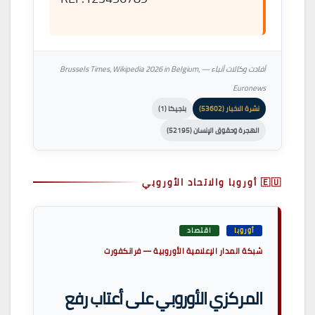
أفادت وكالات أنباء — Brussels Times، Wikipedia 2026 in Belgium،
Euronews
نشرة الاخبار (53602)
بلجيكا (1)
الهجرة وحقوق الإنسان (52195)
🇪🇺 أوروبا والاتحاد الأوروبي
أوروبا
اقتصاد
شبكة المدار الإعلامية الأوروبية — فرانكفورت
المركزي الأوروبي على أعتاب رفع