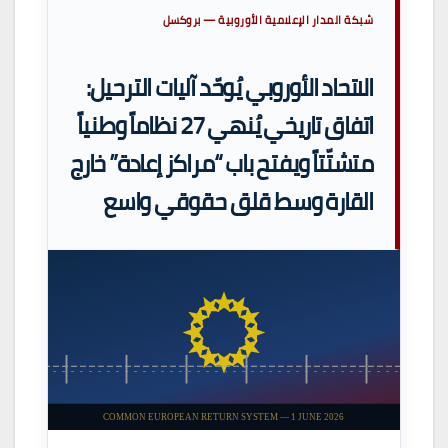
شبكة المدار الإعلامية الأوروبية — بروكسل
الاتحاد الأوروبي يُوحّد آليات الترحيل:
اتفاق تاريخي يُنهي 27 نظاماً وطنياً
متشتّتاً ويفتح باب “مراكز إعادة” خارج
القارة وسط قلق حقوقي واسع
COMMON EUROPEAN RETURN SYSTEM — 1 JUNE 2026