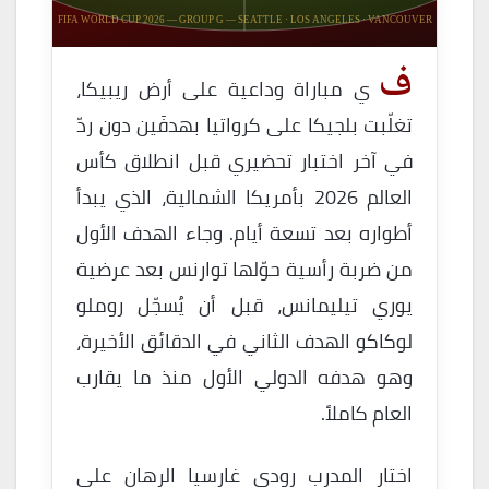
FIFA WORLD CUP 2026 — GROUP G — SEATTLE · LOS ANGELES · VANCOUVER
ف
ي مباراة وداعية على أرض ريبيكا،
تغلّبت بلجيكا على كرواتيا بهدفَين دون ردّ
في آخر اختبار تحضيري قبل انطلاق كأس
العالم 2026 بأمريكا الشمالية، الذي يبدأ
أطواره بعد تسعة أيام. وجاء الهدف الأول
من ضربة رأسية حوّلها توارنس بعد عرضية
يوري تيليمانس، قبل أن يُسجّل روملو
لوكاكو الهدف الثاني في الدقائق الأخيرة،
وهو هدفه الدولي الأول منذ ما يقارب
العام كاملاً.
اختار المدرب رودي غارسيا الرهان على