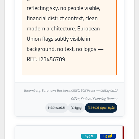
reflecting sky, no people visible,
financial district context, clean
modern architecture, European
Union flags subtly visible in
background, no text, no logos —
REF:123456789
نقلت وكالات — Bloomberg، Euronews Business، CNBC، ECB Press
Office، Federal Planning Bureau
نشرة الاخبار (53602)
اوروبا (4)
اقتصاد (139)
أوروبا
هجرة