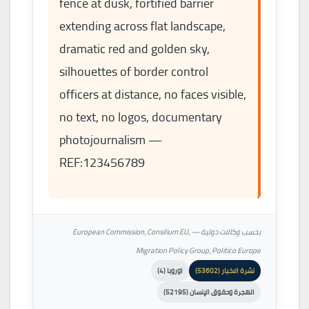
fence at dusk, fortified barrier
extending across flat landscape,
dramatic red and golden sky,
silhouettes of border control
officers at distance, no faces visible,
no text, no logos, documentary
photojournalism —
REF:123456789
بحسب وكالات دولية — European Commission، Consilium EU،
Migration Policy Group، Politico Europe
نشرة الاخبار (53602)
اوروبا (4)
الهجرة وحقوق الإنسان (52195)