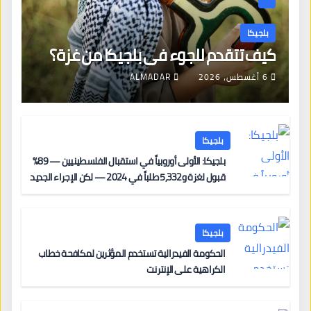
بلجيكا
كيف تتقدم للجوء في بلجيكا من غزة؟
6 أغسطس، 2026
ALMADAR
بلجيكا
بلجيكا: الأولى أوروبياً في استقبال الفلسطينيين — 89%
قبول لغزة و5,332 طلباً في 2024 — لكن الإجراء الجديد
من 12 يونيو يُعقّد المسار لمن يحمل وضعاً في دولة EU
أخرى
بلجيكا
الحكومة الفيدرالية تستخدم المؤثرين لمكافحة خطاب
الكراهية على الإنترنت