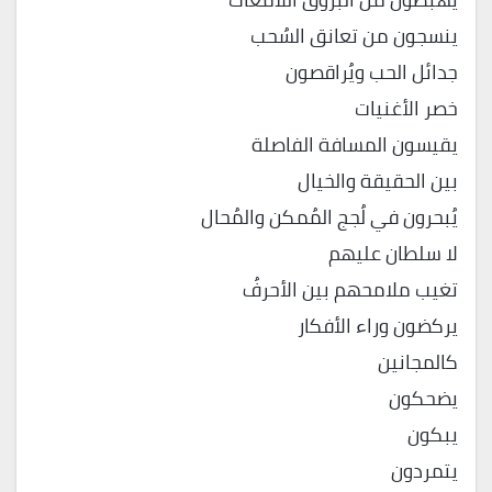
ينسجون من تعانق السُحب
جدائل الحب ويُراقصون
خصر الأغنيات
يقيسون المسافة الفاصلة
بين الحقيقة والخيال
يُبحرون في لُجج المُمكن والمُحال
لا سلطان عليهم
تغيب ملامحهم بين الأحرفُ
يركضون وراء الأفكار
كالمجانين
يضحكون
يبكون
يتمردون