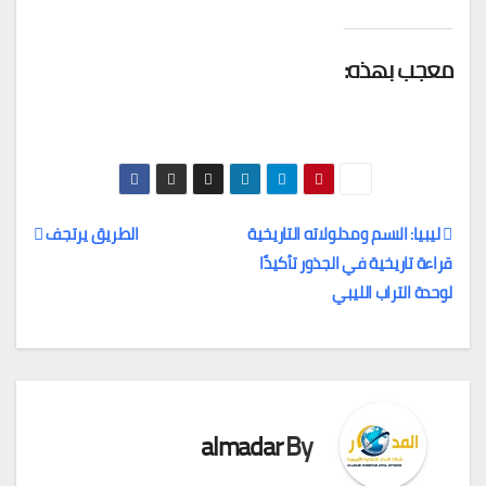
معجب بهذه:
ليبيا: الاسم ومدلولاته التاريخية
الطريق يرتجف
قراءة تاريخية في الجذور تأكيدًا
تصفّح
لوحدة التراب الليبي
المقالات
almadar
By