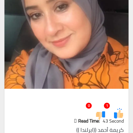
0
1
Read Time:
43 Second
كريمة أحمد ((ايرلندا ))