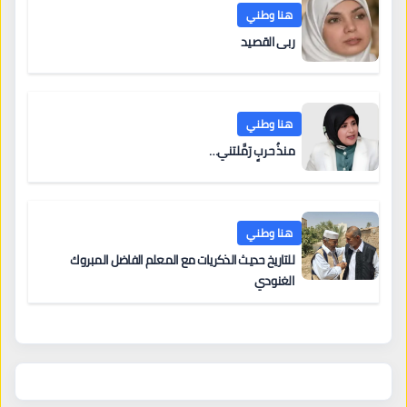
هنا وطني
ربى القصيد
هنا وطني
منذُ حربٍ رَمَّلتني…
هنا وطني
للتاريخ حديث الذكريات مع المعلم الفاضل المبروك
الغنودي