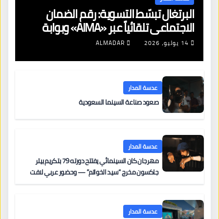
البرتغال تبسّط التسوية: رقم الضمان
الاجتماعي تلقائياً عبر «AIMA» وبوابة
جديدة لتجديد الإقامات
14 يوليو، 2026
ALMADAR
عدسة المدار
صعود صناعة السينما السعودية
عدسة المدار
مهرجان كان السينمائي يفتتح دورته 79 بتكريم بيتر
جاكسون مخرج “سيد الخواتم” — وحضور عربي لافت
على السجادة الحمراء يضم نادين نجيم وآسر ياسين وخالد
مزنر ضمن لجنة التحكيم
عدسة المدار