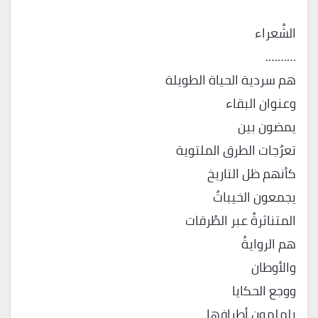
الشُعراء
……….
هم سردية الحياة الطويلة
وعنوان البقاء
يمضون بين
تعرُجات الطرق الملتوية
كأنهم ظل التاريخ
يجمعون الخيباتُ
المتناثرةُ عبر الطُرقات
هم الروايةُ
والأوطان
ووجع الحكايا
يلملمون أطرافها