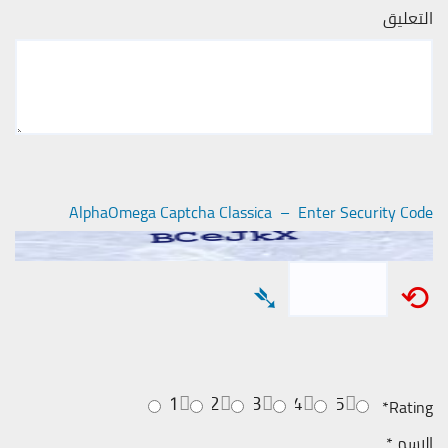
التعليق
AlphaOmega Captcha Classica – Enter Security Code
➴
⟲
1
2
3
4
5
*
Rating
الاسم
*