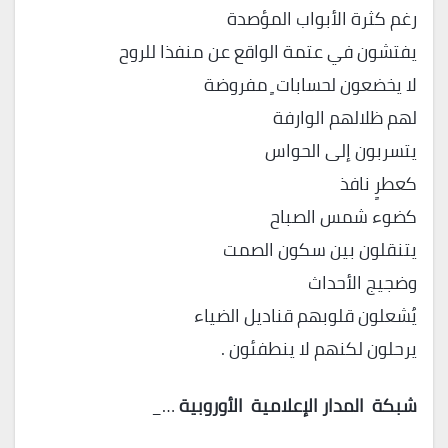
رغم كثرة الأبواب المؤصدة
يفتشون في عتمة الواقع عن منفذا للروح
لا يخضعون لحسابات ٍ مفروضة
لهم ظلالهم الوارفة
يتسربون إلى الحواس
كعطرٍ نافذ
كضوء شمس الصباح
يتنقلون بين سكون الصمت
وضجيج الأحداث
يُشعلون قلوبهم قناديل الضياء
يرحلون لكنهم لا ينطفئون .
شبكة
المدار
الإعلامية
الأوروبية
…_