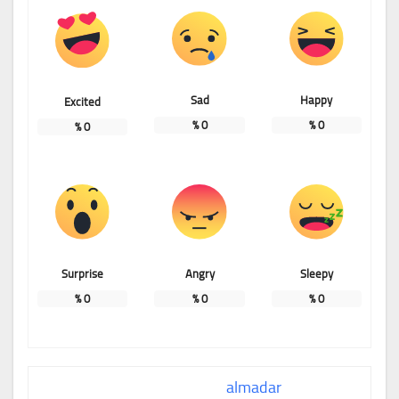
Sad
Happy
Excited
%
0
%
0
%
0
Surprise
Angry
Sleepy
%
0
%
0
%
0
almadar