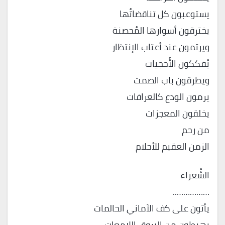
يستوعبون كل تناقضاتُها
يخترقون أسوارها المُحصنة
ويرتمون عند أعتاب الإنتظار
يُفككون الأُحجيات
ويطرقون باب الصمت
يرمون الودع كالعرافات
يخلقون المعجزات
من رحم
الزمن العقيم للأحلام
الشُعراء
……………..
يأتون على كف الآماني الحالمات
يهبطون من البروق اللامعات