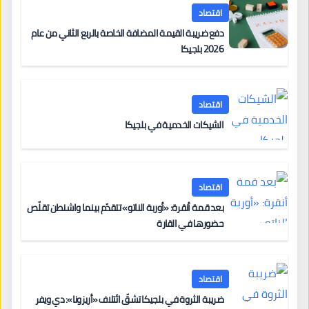
اقتصاد
دفع ضريبة القيمة المضافة الخاصة بالربع الثاني من عام
2026 بلجيكا
اقتصاد
الشيكات الخدمية في بلجيكا
اقتصاد
بعد قمة أنقرة: «أوربة الناتو» تتقدّم بينما واشنطن تقلّص
حضورها في القارة
اقتصاد
ضريبة الثروة في بلجيكا تشقّ ائتلاف «أريزونا»: دي ويفر