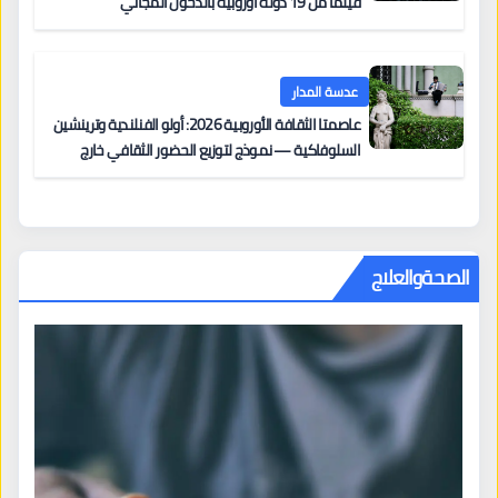
فيلماً من 19 دولة أوروبية بالدخول المجاني
عدسة المدار
عاصمتا الثقافة الأوروبية 2026: أولو الفنلندية وترينشين
السلوفاكية — نموذج لتوزيع الحضور الثقافي خارج
المراكز الكبرى
الصحةوالعلاج