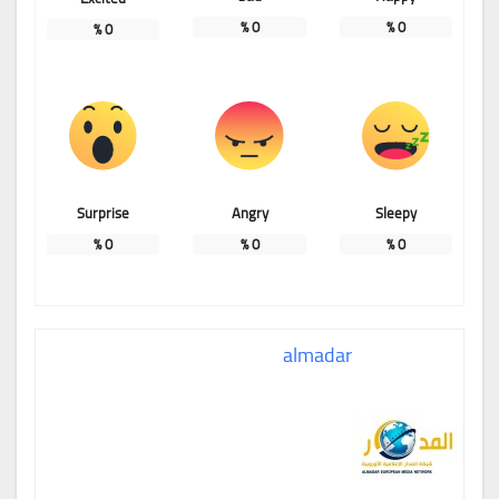
%
0
%
0
%
0
Surprise
Angry
Sleepy
%
0
%
0
%
0
almadar