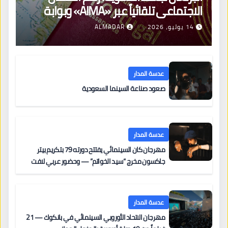
الاجتماعي تلقائياً عبر «AIMA» وبوابة
جديدة لتجديد الإقامات
14 يوليو، 2026
ALMADAR
عدسة المدار
صعود صناعة السينما السعودية
عدسة المدار
مهرجان كان السينمائي يفتتح دورته 79 بتكريم بيتر
جاكسون مخرج “سيد الخواتم” — وحضور عربي لافت
على السجادة الحمراء يضم نادين نجيم وآسر ياسين وخالد
مزنر ضمن لجنة التحكيم
عدسة المدار
مهرجان الاتحاد الأوروبي السينمائي في بانكوك — 21