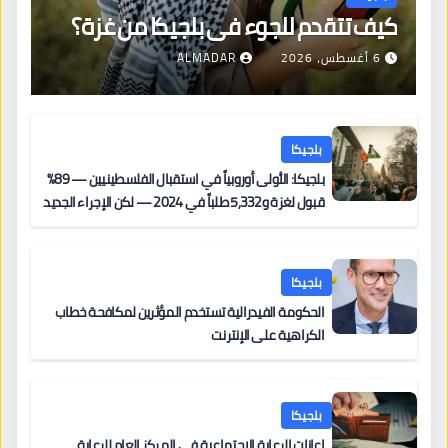
كيف تتقدم للجوء في بلجيكا من غزة؟
6 أغسطس، 2026
ALMADAR
بلجيكا
بلجيكا: الأولى أوروبياً في استقبال الفلسطينيين — 89%
قبول لغزة و5,332 طلباً في 2024 — لكن الإجراء الجديد
من 12 يونيو يُعقّد المسار لمن يحمل وضعاً في دولة EU
أخرى
بلجيكا
الحكومة الفيدرالية تستخدم المؤثرين لمكافحة خطاب
الكراهية على الإنترنت
بلجيكا
إعانات الرعاية الاجتماعية في المركز العام للرعاية