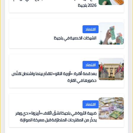
2026 بلجيكا
اقتصاد
الشيكات الخدمية في بلجيكا
اقتصاد
بعد قمة أنقرة: «أوربة الناتو» تتقدّم بينما واشنطن تقلّص
حضورها في القارة
اقتصاد
ضريبة الثروة في بلجيكا تشقّ ائتلاف «أريزونا»: دي ويفر
يحذّر من المقترحات المتطرّفة قبل معركة الموازنة