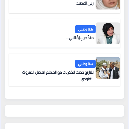
ربى القصيد
هنا وطني
منذُ حربٍ رَمَّلتني…
هنا وطني
للتاريخ حديث الذكريات مع المعلم الفاضل المبروك
الغنودي