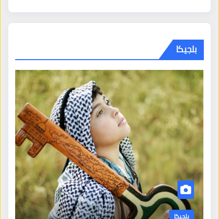
بلجيكا
بلجيكا