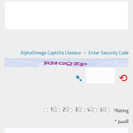
AlphaOmega Captcha Classica – Enter Security Code
➴
⟲
1
2
3
4
5
*
Rating
الاسم
*