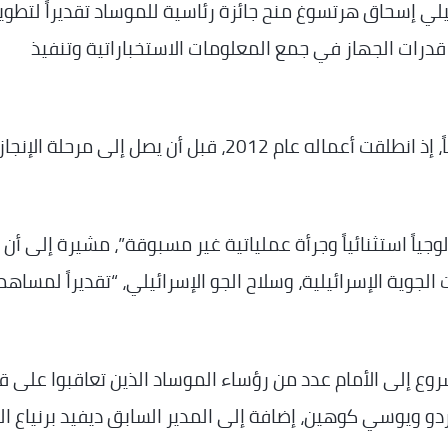
ائيلي إسحاق هرتسوغ منح جائزة رئاسية للموساد تقديراً لتطوي
قدرات الجهاز في جمع المعلومات الاستخباراتية وتنفيذ
وبحسب الوزارة، استغرق تطوير المشروع 14 عاماً، إذ انطلقت أعماله عام 2012، قبل أن يصل إلى مرحلة الإنجاز
وجياً استثنائياً وجرأة عملياتية غير مسبوقة”، مشيرة إلى أن
لجوية الإسرائيلية، وسلاح الجو الإسرائيلي، “تقديراً لمساه
ع إلى الأمام عدد من رؤساء الموساد الذين تعاقبوا على ق
ردو ويوسي كوهين، إضافة إلى المدير السابق ديفيد برنياع ا