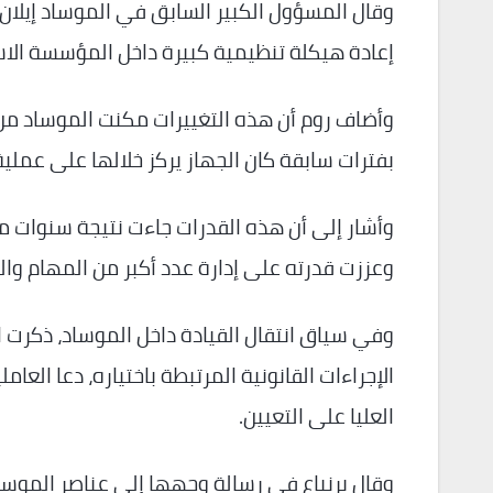
وقال المسؤول الكبير السابق في الموساد إيلان ر
إعادة هيكلة تنظيمية كبيرة داخل المؤسسة الاست
وأضاف روم أن هذه التغييرات مكنت الموساد من 
بفترات سابقة كان الجهاز يركز خلالها على عملي
وأشار إلى أن هذه القدرات جاءت نتيجة سنوات م
وعززت قدرته على إدارة عدد أكبر من المهام وا
وفي سياق انتقال القيادة داخل الموساد، ذكرت ال
الإجراءات القانونية المرتبطة باختياره، دعا الع
العليا على التعيين.
وقال برنياع في رسالة وجهها إلى عناصر الموساد