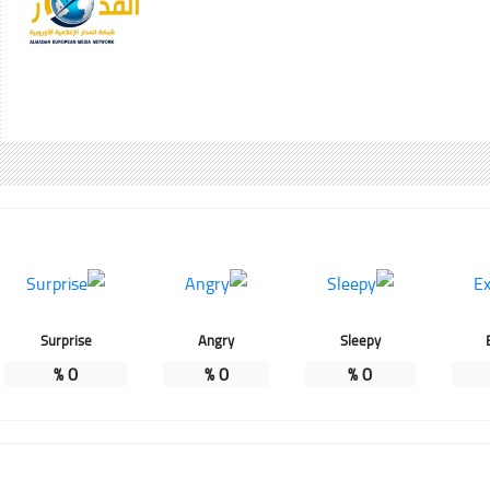
Surprise
Angry
Sleepy
%
0
%
0
%
0