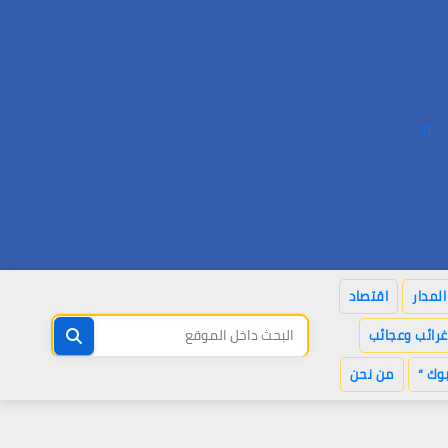
لمدار
اقتصاد
غرائب وعجائب
وك “
من نحن