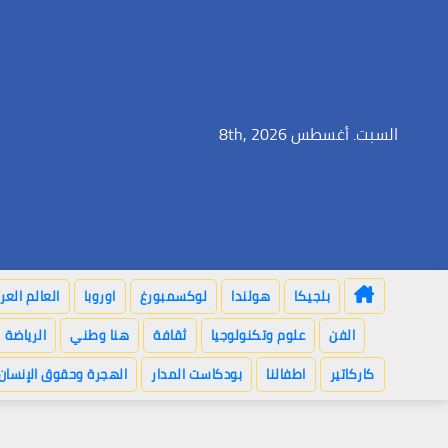
Ski
t
conten
السبت. أغسطس 8th, 2026
بلجيكا
هولندا
لوكسمبورغ
اوروبا
العالم العر
الفن
علوم وتكنولوجيا
ثقافة
هنا وطني
الرياضة
كاركاتير
اطفالنا
بودكاست المدار
الهجرة وحقوق الإنسان