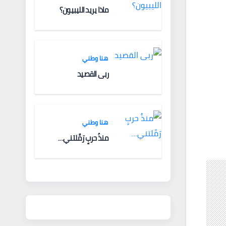
ماذا يريد الليبيون؟
هنا وطني
ربى القصيد
هنا وطني
منذُ حربٍ رَمَّلتني…