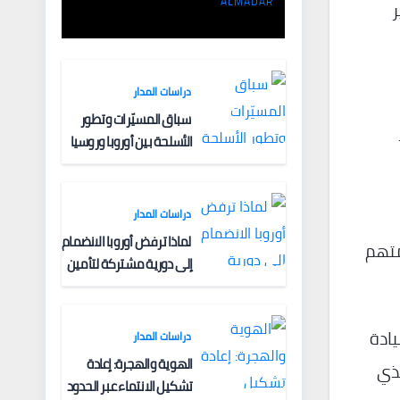
الفكرية وآليات
ALMADAR
ر
التعبئة
دراسات المدار
سباق المسيّرات وتطور
الأسلحة بين أوروبا وروسيا
دراسات المدار
لماذا ترفض أوروبا الانضمام
متهم
إلى دورية مشتركة لتأمين
الملاحة البحرية؟
يادة
دراسات المدار
الهوية والهجرة: إعادة
لذي
تشكيل الانتماء عبر الحدود