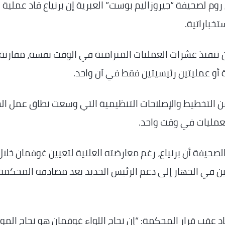
وم لصحيفة “جيروزاليم بوست” العبرية إن برنياع قاد عملية
خباراتية.
تنفيذ عشرات العمليات المتزامنة في الوقت نفسه، مقارنة
ة أو عمليتين رئيسيتين فقط في آن واحد.
ن التخطيط والإصلاحات التنظيمية التي وسعت نطاق عمل ال
لعمليات في وقت واحد.
صحيفة أن برنياع، رغم معارضته العلنية لتعيين غوفمان خلال
املين في الجهاز إلى دعم الرئيس الجديد بعد مصادقة المحكمة
 عقب قرار المحكمة: “إن نجاح اللواء غوفمان هو نجاح المو