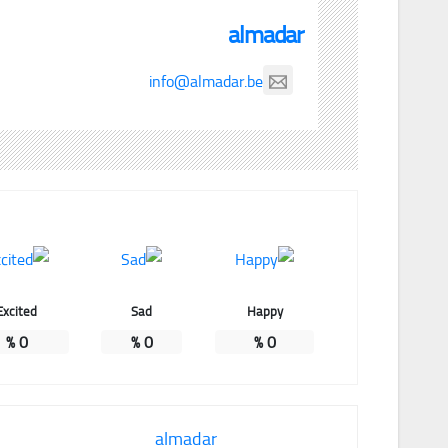
almadar
info@almadar.be
Excited
Sad
Happy
%
0
%
0
%
0
almadar