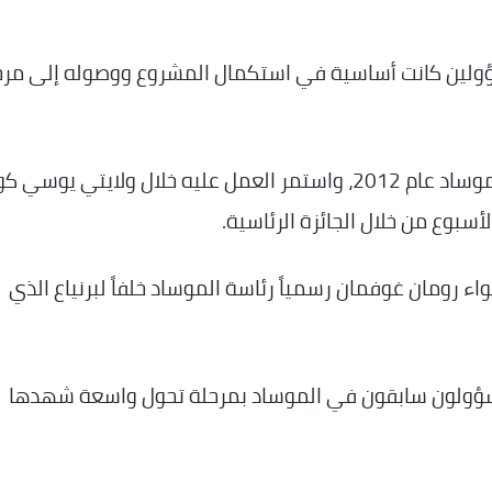
سؤولين كانت أساسية في استكمال المشروع ووصوله إلى مرح
وانطلق المشروع خلال فترة رئاسة تامير باردو للموساد عام 2012، واستمر العمل عليه خلال ولايتي 
أسبوع من خلال الجائزة الرئاسية.
لواء رومان غوفمان رسمياً رئاسة الموساد خلفاً لبرنياع الذي
مسؤولون سابقون في الموساد بمرحلة تحول واسعة شهدها