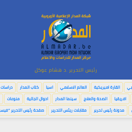
رئيس التحرير .د هشام عوكل
بي
القارة اميريكية
العالم الاسلامي
اسيا
كتاب المدار
دراسات ا
افريقيا
الصحة والعلاج
سينما المدار
احوال الجالية
منوعات
مدونة رئيس تحرير
مقابلات ريئس التحرير
صفحة رئيس التحرير “فيسب