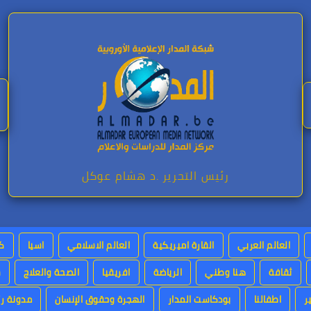
رئيس التحرير .د هشام عوكل
العالم العربي
القارة اميريكية
العالم الاسلامي
اسيا
كت
ثقافة
هنا وطني
الرياضة
افريقيا
الصحة والعلاج
س
ر
اطفالنا
بودكاست المدار
الهجرة وحقوق الإنسان
مدونة رئ