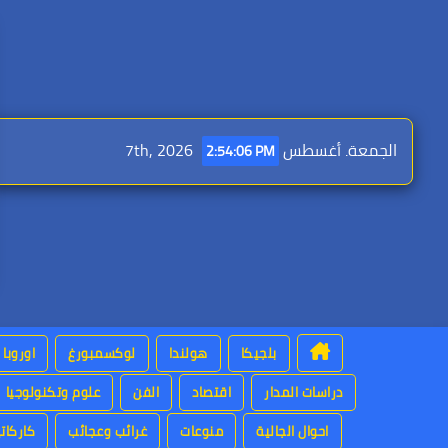
Ski
t
conten
الجمعة. أغسطس 7th, 2026
2:54:07 PM
بلجيكا
هولندا
لوكسمبورغ
اوروبا
دراسات المدار
اقتصاد
الفن
علوم وتكنولوجيا
احوال الجالية
منوعات
غرائب وعجائب
كاركاتي