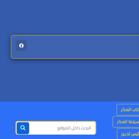
اب المدار
ينما المدار
يس تحرير