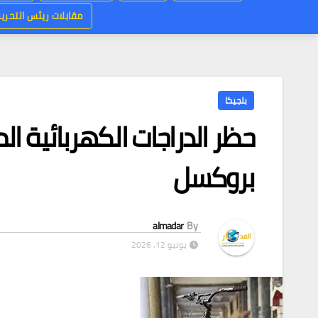
مقابلات ريئس التحرير
بلجيكا
بروكسل
almadar
By
يونيو 12, 2026