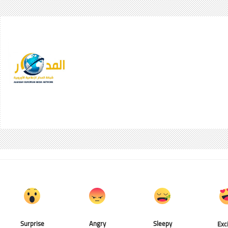
Surprise
Angry
Sleepy
Exc