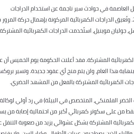
منطقة بروكسل العاصمة في حوادث سير ناجمة عن استخدام الدراجات
الكهربائية، بزيادة تتجاوز الربع مقارنةً بعام 2024. وتُعيق الدراجات الكهربائية المركونة بإهمال حركة المر
سل، جوليان موينيل، استُخدمت الدراجات الكهربائية المشترك
لكهربائية المشتركة. فقد أعلنت الحكومة يوم الخميس أن ع
هاية هذا العام، ولن يتم منح أي عقود جديدة. وتسير بروكس
جات الكهربائية المشتركة بالفعل من المشهد الحضري.
الخضر الفلمنكي، المتخصص في البيئة) في رد أولي لوكالة أ
سقط من على سكوتر كهربائي أكبر من احتمالية إصابة من ي
لكهربائية المشتركة بشكل عشوائي يزيد من صعوبة التنقل 
الآباء الذين يصطحبون عربات الأطفال، وكبار السن. ولا يقتصر