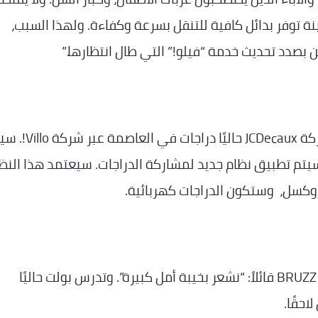
نة توفر بدائل كافية للتنقل بسرعة وكفاءة. ولهذا السبب،
 بصدد تحديث خدمة “فيلو!” التي طال انتظارها.”
ستبقى خدمة مشاركة الدراجات قائمة. تقدم شركة JCDecaux حاليًا دراجا
تياز حتى سبتمبر 2028، وبعدها سيتم تطبيق نظام جديد لمشاركة الدراجات. سيعتمد هذا الن
روكسل، وستكون الدراجات كهربائية.
تحدث غيوم بورلاند، مدير شركة بولت، إلى موقع BRUZZ قائلاً: “نشعر بخيبة أمل كبيرة”. وتدرس بولت حاليًا
احقًا.