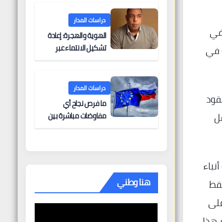
البحرية؟
دراسات المدار
ور في
الهوية والهجرة: إعادة
تشكيل الانتماء عبر
ة في
الحدود
دراسات المدار
قود
ما فرص نجاح أي
مفاوضات مباشرة بين
ل
أوروبا وروسيا؟
نباء
هنا وطني
سقط
على
 هذا