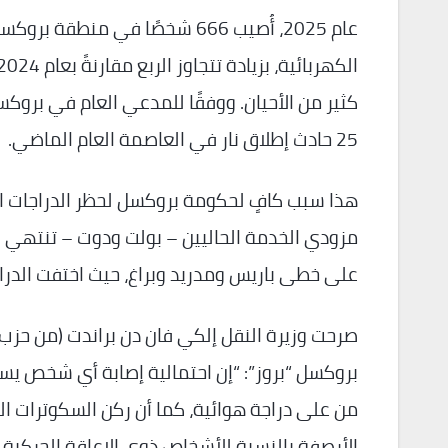
عام 2025، أُصيب 666 شخصًا في 
كثير من الأحيان. ووفقًا للمدعي العام في بروك
25 حادث إطلاق نار في العاصمة العام الماضي.
هذا سبب كافٍ لحكومة بروكسل لحظر الدراجات ا
مزودي الخدمة الحاليين – بولت ودوت – تنتهي بن
على خطى باريس ومدريد وبراغ، حيث اختفت الدرا
صرحت وزيرة النقل إلكي فان دن براندت (من حزب 
بروكسل “بروز”: “إن احتمالية إصابة أي شخص ي
من على دراجة هوائية، كما أن ركن السكوترات ا
الأرصفة بالنسبة للأشخاص ذوي الإعاقة الحركية، و