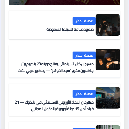
عدسة المدار
صعود صناعة السينما السعودية
عدسة المدار
مهرجان كان السينمائي يفتتح دورته 79 بتكريم بيتر
جاكسون مخرج “سيد الخواتم” — وحضور عربي لافت
على السجادة الحمراء يضم نادين نجيم وآسر ياسين وخالد
مزنر ضمن لجنة التحكيم
عدسة المدار
مهرجان الاتحاد الأوروبي السينمائي في بانكوك — 21
فيلماً من 19 دولة أوروبية بالدخول المجاني