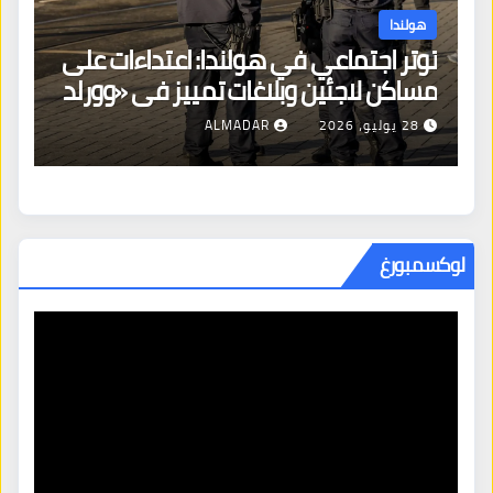
هولندا
توتر اجتماعي في هولندا: اعتداءات على
ه
مساكن لاجئين وبلاغات تمييز في «وورلد
ال
برايد»
28 يوليو، 2026
ALMADAR
لوكسمبورغ