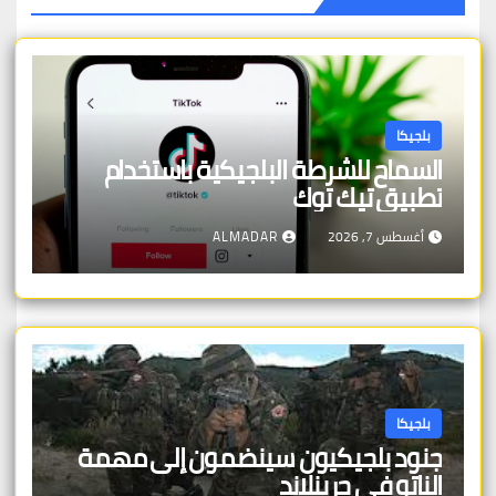
بلجيكا
السماح للشرطة البلجيكية باستخدام
تطبيق تيك توك
أغسطس 7, 2026
ALMADAR
بلجيكا
جنود بلجيكيون سينضمون إلى مهمة
الناتو في جرينلاند