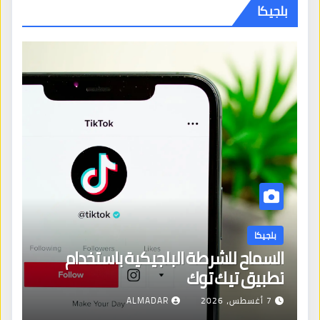
بلجيكا
بلجيكا
السماح للشرطة البلجيكية باستخدام
تطبيق تيك توك
7 أغسطس، 2026
ALMADAR