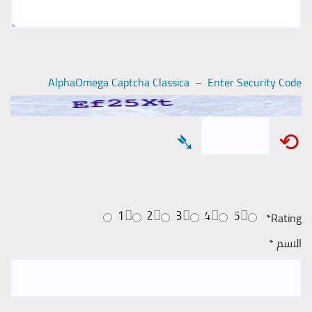
AlphaOmega Captcha Classica – Enter Security Code
➴
⟲
1
2
3
4
5
*
Rating
الاسم
*