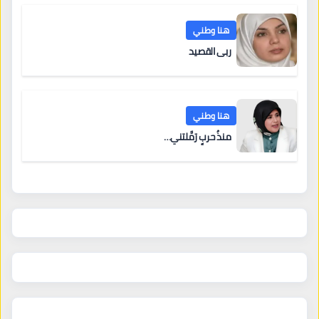
هنا وطني
ربى القصيد
هنا وطني
منذُ حربٍ رَمَّلتني…