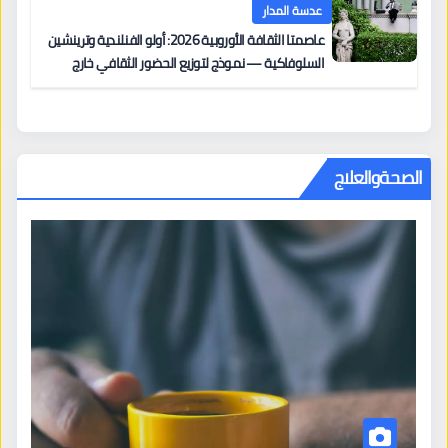
عدسة المدار
عاصمتا الثقافة الأوروبية 2026: أولو الفنلندية وترينشين
السلوفاكية — نموذج لتوزيع الحضور الثقافي خارج
المراكز الكبرى
الصحةوالعلاج