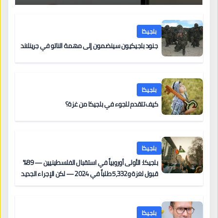
بلجيكا
جنود بلجيكيون سينضمون إلى مهمة الناتو في جرينلاند
بلجيكا
كيف تتقدم للجوء في بلجيكا من غزة؟
بلجيكا
بلجيكا: الأولى أوروبياً في استقبال الفلسطينيين — 89%
قبول لغزة و5,332 طلباً في 2024 — لكن الإجراء الجديد
من 12 يونيو يُعقّد المسار لمن يحمل وضعاً في دولة EU
أخرى
بلجيكا