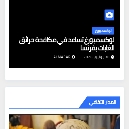
لوكسمبورغ
ل
لوكسمبورغ تساعد في مكافحة حرائق
اف
الغابات بفرنسا
ال
شن
30 يوليو، 2026
ALMADAR
ال
المدار الثقافي