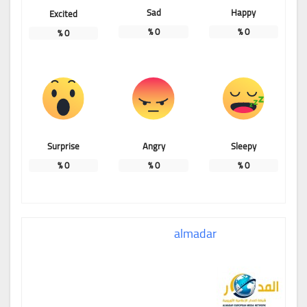
Sad
Happy
Excited
%
0
%
0
%
0
Surprise
Angry
Sleepy
%
0
%
0
%
0
almadar