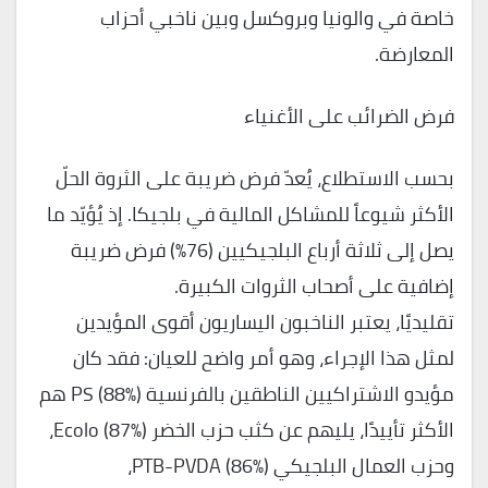
خاصة في والونيا وبروكسل وبين ناخبي أحزاب
المعارضة.
فرض الضرائب على الأغنياء
بحسب الاستطلاع، يُعدّ فرض ضريبة على الثروة الحلّ
الأكثر شيوعاً للمشاكل المالية في بلجيكا. إذ يُؤيّد ما
يصل إلى ثلاثة أرباع البلجيكيين (76%) فرض ضريبة
إضافية على أصحاب الثروات الكبيرة.
تقليديًا، يعتبر الناخبون اليساريون أقوى المؤيدين
لمثل هذا الإجراء، وهو أمر واضح للعيان: فقد كان
مؤيدو الاشتراكيين الناطقين بالفرنسية PS (88%) هم
الأكثر تأييدًا، يليهم عن كثب حزب الخضر Ecolo (87%)،
وحزب العمال البلجيكي PTB-PVDA (86%)،