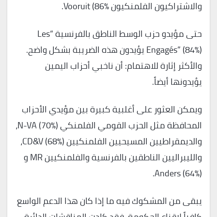
والاشتراكيون الفلمنكيون Vooruit (86%.
حتى مؤيدو حزب الوسط الناطق بالفرنسية “Les
Engagés” (84%) يؤيدون هذه الضريبة بشكل واضح.
والأكثر إثارة للاهتمام: أن ناخبي أحزاب اليمين
يؤيدونها أيضاً.
ويمكن العثور على أغلبية كبيرة بين مؤيدي الأحزاب
المحافظة مثل الحزب القومي الفلمنكي N-VA (70٪)،
والديمقراطيين المسيحيين الفلمنكيين CD&V (68٪)،
والليبراليين الناطقين بالفرنسية والفلمنكيين MR و
Anders (64٪).
يبقى من المشكوك فيه ما إذا كان هذا الدعم الواسع
كافياً لإقناع الحكومة. فقد كادت المناقشات الدائرة