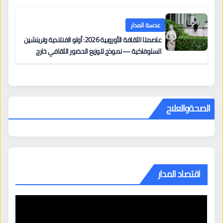
عدسة المدار
عاصمتا الثقافة الأوروبية 2026: أولو الفنلندية وترينشين
السلوفاكية — نموذج لتوزيع الحضور الثقافي خارج
المراكز الكبرى
الصحةوالعلاج
اقتصاد المدار