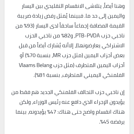
وهنا أيضاً، يتلاشى الانقسام التقليدي بين اليسار
واليمين إلى حد ما. فبينما يُمثل رفض زيادة ضريبة
القيمة المضافة إجماعاً ساحقاً لدى اليسار (93% من
ناخبي حزب PTB-PVDA، و82% من ناخبي الحزب
الاشتراكي يعارضونها)، إلاأنه يُشارك أيضاً من قبل
بعض أحزاب اليمين (مثل حزب MR، بنسبة 70%) أو
أحزاب اليمين المتطرف (مثل حزب Vlaams Belang
الفلمنكي اليميني المتطرف، بنسبة 81%).
إن ناخبي حزب التحالف الفلمنكي الجديد هم فقط من
يؤيدون الإجراء الذي دافع عنه رئيس الوزراء، ولكن
هناك انقسام واضح حتى هناك: 47% يؤيدونه، بينما
يرفضه 45%.