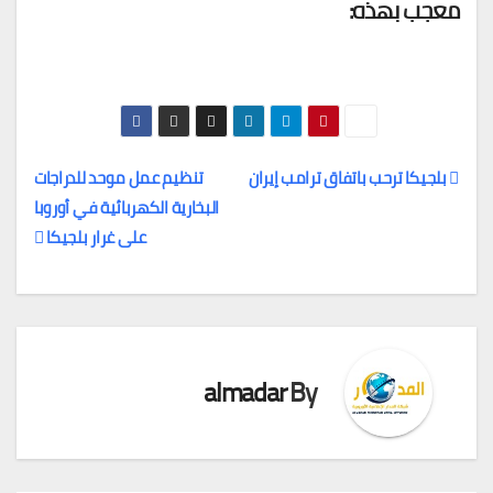
معجب بهذه:
بلجيكا ترحب باتفاق ترامب إيران
تنظيم عمل موحد للدراجات
البخارية الكهربائية في أوروبا
تصفّح
على غرار بلجيكا
المقالات
almadar
By