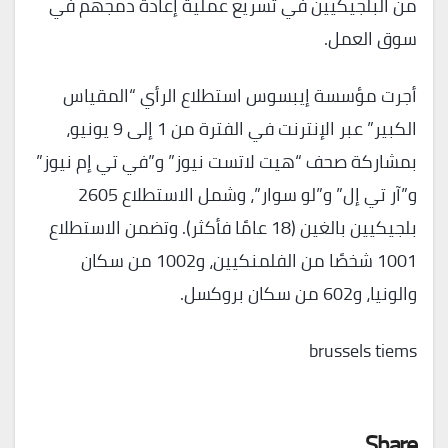
من البلجيكيين في تسريع عملية إعادة دمجهم في
سوق العمل.
أجرت مؤسسة إيبسوس استطلاع الرأي “المقياس
الكبير” عبر الإنترنت في الفترة من 1 إلى 9 يونيو،
بمشاركة صحف “هيت لاتست نيوز” و”في تي إم نيوز”
و”آر تي إل” و”لو سوار”، وشمل الاستطلاع 2605
بلجيكيين بالغين (18 عامًا فأكثر). وتضمن الاستطلاع
1001 شخصًا من الفلمنكيين، و1002 من سكان
والونيا، و602 من سكان بروكسل.
brussels tiems
Share