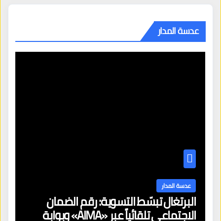
عدسة المدار
عدسة المدار
البرتغال تبسّط التسوية: رقم الضمان
الاجتماعي تلقائياً عبر «AIMA» وبوابة