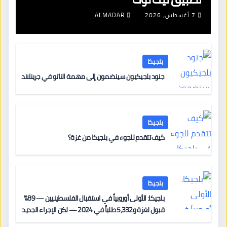
7 أغسطس، 2026
ALMADAR
بلجيكا
جنود بلجيكيون سينضمون إلى مهمة الناتو في جرينلاند
بلجيكا
كيف تتقدم للجوء في بلجيكا من غزة؟
بلجيكا
بلجيكا: الأولى أوروبياً في استقبال الفلسطينيين — 89%
قبول لغزة و5,332 طلباً في 2024 — لكن الإجراء الجديد
من 12 يونيو يُعقّد المسار لمن يحمل وضعاً في دولة EU