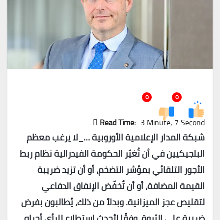
0
0
Read Time:
3 Minute, 7 Second
شبكة المدار الإعلامية الأوروبية …_
لا يرغب معظم
البلجيكيين في أن تُغيّر الحكومة الفيدرالية نظام ربط
الأجور التلقائي بمؤشر التضخم، أو أن تزيد ضريبة
القيمة المضافة، أو أن تُخفّض الإنفاق الدفاعي
لتقليص عجز الميزانية. وبدلاً من ذلك، يُطالبون بفرض
ضريبة على الثروة، وفقًا لأحدث استطلاع للرأي أجراه