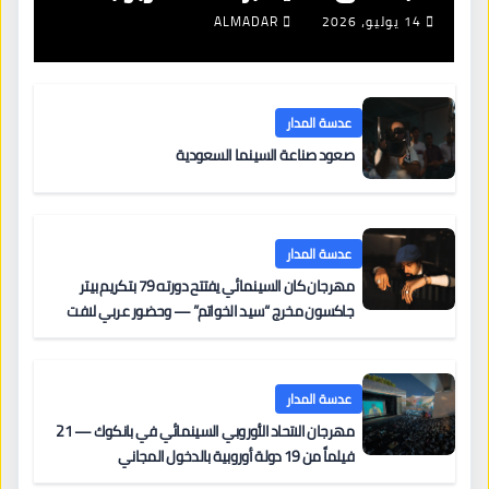
جديدة لتجديد الإقامات
14 يوليو، 2026
ALMADAR
عدسة المدار
صعود صناعة السينما السعودية
عدسة المدار
مهرجان كان السينمائي يفتتح دورته 79 بتكريم بيتر
جاكسون مخرج “سيد الخواتم” — وحضور عربي لافت
على السجادة الحمراء يضم نادين نجيم وآسر ياسين وخالد
مزنر ضمن لجنة التحكيم
عدسة المدار
مهرجان الاتحاد الأوروبي السينمائي في بانكوك — 21
فيلماً من 19 دولة أوروبية بالدخول المجاني