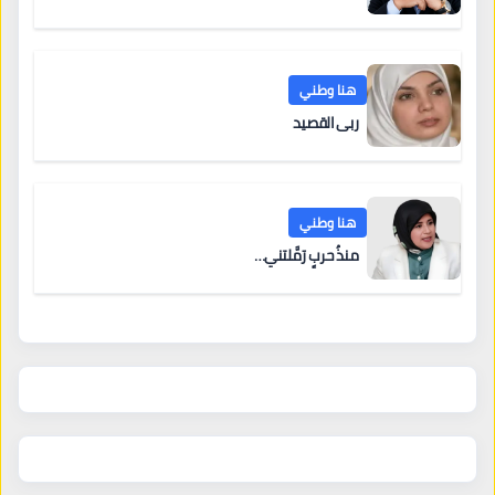
هنا وطني
ربى القصيد
هنا وطني
منذُ حربٍ رَمَّلتني…