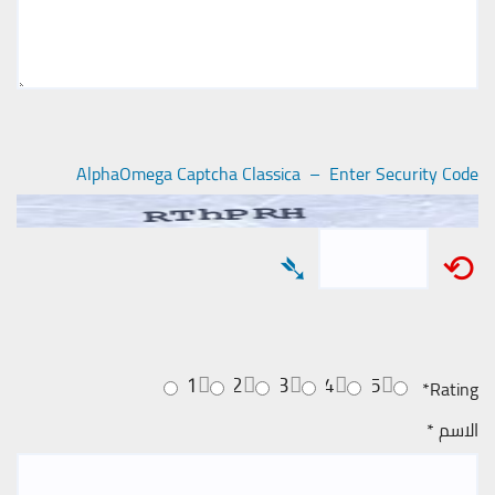
AlphaOmega Captcha Classica – Enter Security Code
➴
⟲
1
2
3
4
5
*
Rating
الاسم
*