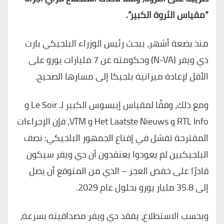
“مقياس الثروة الكبير”.
منذ بضعة أشهر، يبحث رئيس الوزراء البلجيكي بارت
دي ويفر (N-VA) وحكومته عن 7 مليارات يورو على
الأقل لإعادة ميزانية بلجيكا إلى مسارها الصحيح.
ومع ذلك، وفقًا لمقياس إيبسوس الكبير لـ Le Soir و
RTL Info و Het Laatste Nieuws و VTM، فإن الإجراءات
المقترحة تفشل في إقناع الجمهور البلجيكي: نصف
البلجيكيين لم يعودوا يعتقدون أن دي ويفر سيكون
قادرًا على خفض العجز – الذي من المتوقع أن يصل
إلى 35.8 مليار يورو بحلول عام 2029.
وبحسب الاستطلاع، يفقد دي ويفر مصداقيته بسرعة،