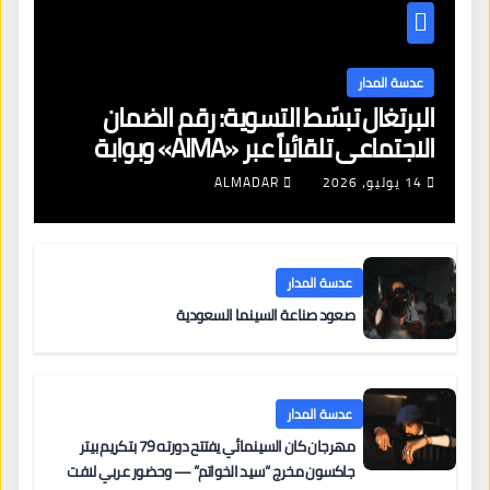
عدسة المدار
البرتغال تبسّط التسوية: رقم الضمان
الاجتماعي تلقائياً عبر «AIMA» وبوابة
جديدة لتجديد الإقامات
14 يوليو، 2026
ALMADAR
عدسة المدار
صعود صناعة السينما السعودية
عدسة المدار
مهرجان كان السينمائي يفتتح دورته 79 بتكريم بيتر
جاكسون مخرج “سيد الخواتم” — وحضور عربي لافت