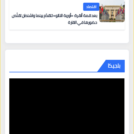
اقتصاد
بعد قمة أنقرة: «أوربة الناتو» تتقدّم بينما واشنطن تقلّص
حضورها في القارة
بلجيكا