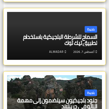
بلجيكا
السماح للشرطة البلجيكية باستخدام
تطبيق تيك توك
أغسطس 7, 2026
ALMADAR
بلجيكا
جنود بلجيكيون سينضمون إلى مهمة
الناتو في جرينلاند