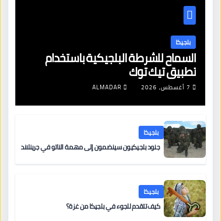
بلجيكا
السماح للشرطة البلجيكية باستخدام
تطبيق تيك توك
7 أغسطس، 2026
ALMADAR
بلجيكا
جنود بلجيكيون سينضمون إلى مهمة الناتو في جرينلاند
بلجيكا
كيف تتقدم للجوء في بلجيكا من غزة؟