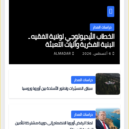
دراسات المدار
الخطاب الأيديولوجي لولاية الفقيه ـ
البنية الفكرية وآليات التعبئة
6 أغسطس، 2026
ALMADAR
دراسات المدار
سباق المسيّرات وتطور الأسلحة بين أوروبا وروسيا
دراسات المدار
لماذا ترفض أوروبا الانضمام إلى دورية مشتركة لتأمين