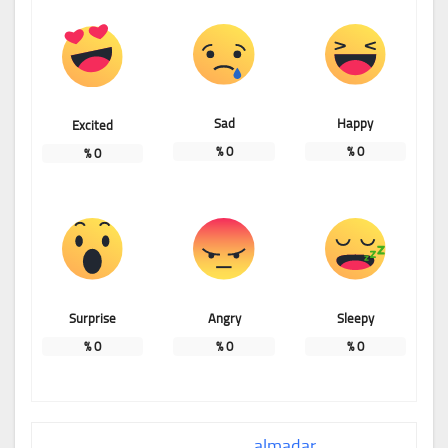
Sad
Happy
Excited
%
0
%
0
%
0
Surprise
Angry
Sleepy
%
0
%
0
%
0
almadar