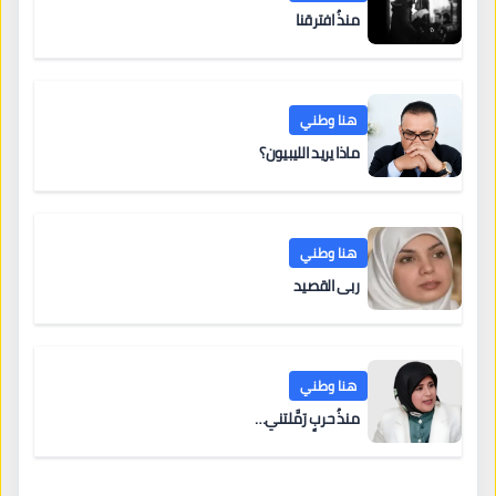
منذُ افترقنا
هنا وطني
ماذا يريد الليبيون؟
هنا وطني
ربى القصيد
هنا وطني
منذُ حربٍ رَمَّلتني…