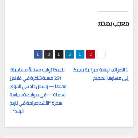
معجب بهذه:
الضرائب لإعادة ميزانية بلجيكا
بلجيكا تواجه معادلةً مستحيلة:
إلى مسارها الصحيح
251 مهنة شاغرة في فلاندرز
تصفّح
وحدها — ونقص حاد في القوى
المقالات
العاملة — في مواجهة سياسة
هجرة “الأشد صرامة في تاريخ
البلاد”