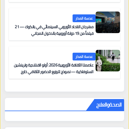
على السجادة الحمراء يضم نادين نجيم وآسر ياسين وخالد
مزنر ضمن لجنة التحكيم
عدسة المدار
مهرجان الاتحاد الأوروبي السينمائي في بانكوك — 21
فيلماً من 19 دولة أوروبية بالدخول المجاني
عدسة المدار
عاصمتا الثقافة الأوروبية 2026: أولو الفنلندية وترينشين
السلوفاكية — نموذج لتوزيع الحضور الثقافي خارج
المراكز الكبرى
الصحةوالعلاج