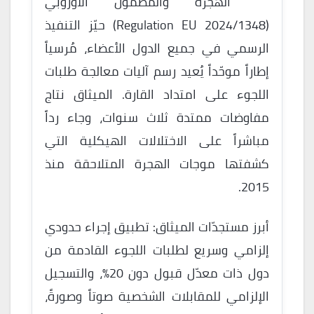
الهجرة والمضمون الأوروبي
(Regulation EU 2024/1348) حيّز التنفيذ
الرسمي في جميع الدول الأعضاء، مُرسياً
إطاراً موحّداً يُعيد رسم آليات معالجة طلبات
اللجوء على امتداد القارة. الميثاق نتاج
مفاوضات ممتدة ثلاث سنوات، وجاء رداً
مباشراً على الاختلالات الهيكلية التي
كشفتها موجات الهجرة المتلاحقة منذ
2015.
أبرز مستجدّات الميثاق: تطبيق إجراء حدودي
إلزامي وسريع لطلبات اللجوء القادمة من
دول ذات معدّل قبول دون 20%، والتسجيل
الإلزامي للمقابلات الشخصية صوتاً وصورةً،