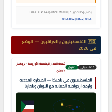
بحسب وكالات دولية | EUAA · AFP · Geopolitical Monitor
cat=53602 | cat=4 | cat=5
🇵🇸 الفلسطينيون والعراقيون — الوضع
في 2026
شبكة المدار الإعلامية الأوروبية – بروكسل
قضاء دولي
حقوق
/ لاهاي
الفلسطينيون في بلجيكا — الصدارة العددية
وأزمة ازدواجية الحماية مع اليونان وبلغاريا
BE
BG
GR