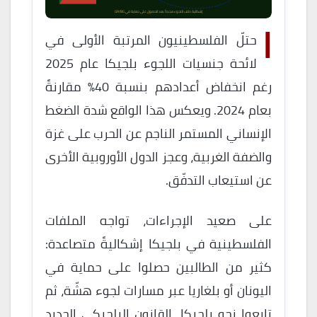
إشكالية طلب اللجوء مجدداً بعد الحصول على حماية في GR/BG
ا
حتلّ الفلسطينيون المرتبة الأولى في
لائحة جنسيات اللجوء بلجيكا عام 2025
رغم انخفاض أعدادهم بنسبة 40% مقارنةً
بعام 2024. ويعكس هذا الواقع شدة الضغط
الإنساني المستمر الناجم عن الحرب على غزة
والضفة الغربية، وعجز الدول الأوروبية الأخرى
عن استيعاب التدفّق.
على صعيد الإجراءات، تواجه الملفات
الفلسطينية في بلجيكا إشكاليةً متصاعدة:
كثير من الطالبين حصلوا على حماية في
اليونان أو بلغاريا عبر مسارات لجوء هشّة، ثم
تابعوا نحو بلجيكا. القانون البلجيكي الجديد