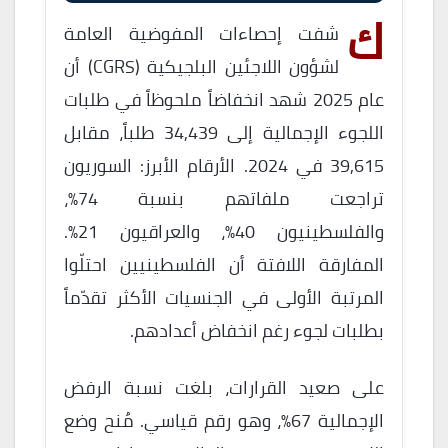
ك
شفت إحصاءات المفوضية العامة
لشؤون اللاجئين البلجيكية (CGRS) أن
عام 2025 شهد انخفاضاً ملحوظاً في طلبات
اللجوء الإجمالية إلى 34,439 طلباً، مقابل
39,615 في 2024. الأرقام الأبرز: السوريون
تراجعت ملفاتهم بنسبة 74%،
والفلسطينيون 40%، والعراقيون 21%.
المفارقة اللافتة أن الفلسطينيين احتلّوا
المرتبة الأولى في الجنسيات الأكثر تقدّماً
بطلبات لجوء رغم انخفاض أعدادهم.
على صعيد القرارات، بلغت نسبة الرفض
الإجمالية 67%، وهو رقم قياسي. مُنح وضع