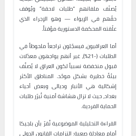
يُصنّف ملفاتهم “طلبات لاحقة” ويُوقف
حقّهم في الإيواء — وهو الإجراء الذي
علّقته المحكمة الدستورية مؤقتاً.
أما العراقيون، فيسجّلون تراجعاً ملحوظاً في
الطلبات (-21%)، غير أنهم يواجهون معدّلات
قبول منخفضة نسبياً لكون العراق لا يُصنَّف
بيئةً خطيرة بشكل موحّد. المناطق الأكثر
إشكالية هي الأنبار وديالى وبعض أحياء
بغداد، حيث لا تزال هشاشة أمنية تُبرّر طلبات
الحماية الفردية.
القراءة التحليلية الموضوعية تُقرّ بأن بلجيكا
أمام معادلة صعبة: التزامات القانون الدولي