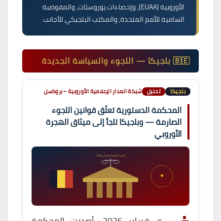
الأوروبية (EUAA)، وإحصاءات يوروستات، والمفوضية
السامية للأمم المتحدة، والمكتب البلجيكي للأجانب.
🇧🇪 بلجيكا — اللجوء والسياسة الجديدة
بلجيكا
تحليل
شبكة المدار الإعلامية الأوروبية – بروكسل
المحكمة الدستورية تعلّق قوانين اللجوء
الصارمة — وبلجيكا تلجأ إلى ميثاق الهجرة
الأوروبي
قانون اللجوء البلجيكي 2026
★
ي فبراير 2026، أصدرت المحكمة