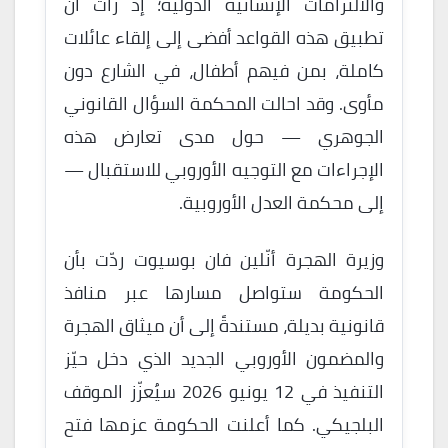
والالتزامات الإنسانية الدولية؛ إذ رأت أن
تطبيق هذه القواعد أفضى إلى إلقاء عائلات
كاملة، بمن فيهم أطفال، في الشارع دون
مأوى. وقد احالت المحكمة السؤال القانوني
الجوهري — حول مدى تعارض هذه
الإجراءات مع التوجيه الأوروبي للاستقبال —
إلى محكمة العدل الأوروبية.
وزيرة الهجرة أنّلين فان بوسيوت ردّت بأن
الحكومة ستواصل مسارها عبر منافذ
قانونية بديلة، مستندةً إلى أن ميثاق الهجرة
والمضمون الأوروبي الجديد الذي دخل حيّز
التنفيذ في 12 يونيو 2026 سيُعزّز الموقف
البلجيكي. كما أعلنت الحكومة عزمها فتح