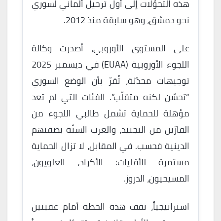
هذه التحوّلات إلى أول ترحيل ألماني لسوري
نحو دمشق، وهو سابقة منذ 2012.
على المستوى الأوروبي، أصدرت وكالة
اللجوء الأوروبية (EUAA) في ديسمبر 2025
توجيهات محدّثة، تُقرّ بأن الوضع السوري
“تحسّن لكنه متقلّب”. الفئات التي لم تعد
مؤهلة للحماية تشمل طالبي اللجوء من
الفارّين من التجنيد، والعرب السنّة بصفتهم
الدينية فحسب. في المقابل، لا تزال الحماية
مستمرة للأقليات: الأكراد، العلويون،
المسيحيون، الدروز.
استراتيجياً، تقف هذه الخطة أمام عقبتين