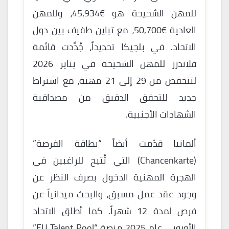
للمهن الشحيحة هو €45,934، وللمهن
العادية €50,700، مع تباين طفيف بين دول
الاتحاد. في بلجيكا تحديداً، جُدِّدت قائمة
فلاندرز للمهن الشحيحة في يناير 2026
لتنخفض من 29 إلى 21 مهنة، مع اشتراط
جديد للتحقق الدقيق من مصداقية
الشهادات الأجنبية.
ألمانيا قدّمت أيضاً “بطاقة الفرصة”
(Chancenkarte) التي تُتيح للراغبين في
الهجرة المهنية الدخول بصرف النظر عن
وجود عقد عمل مسبق، والبحث ميدانياً عن
فرص لمدة 12 شهراً. كما أطلق الاتحاد
الأوروبي عام 2025 منصة “EU Talent Pool”