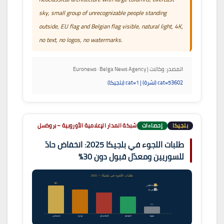
sky, small group of unrecognizable people standing
outside, EU flag and Belgian flag visible, natural light, 4K,
no text, no logos, no watermarks.
المصدر: وكالات | Euronews · Belga News Agency
cat=53602 (نشرة) | cat=1 (بلجيكا)
بلجيكا
إحصاءات
شبكة المدار الإعلامية الأوروبية – بروكسل
طلبات اللجوء في بلجيكا 2025: انخفاض حادّ
للسوريين ومعدّل قبول دون 30%
طلبات اللجوء في بلجيكا — 2025
#1
المرتبة الأولى
انخفاض حادّ
-74%
سوريا
الكونغو
أفغانستان
إريتريا
فلسطين