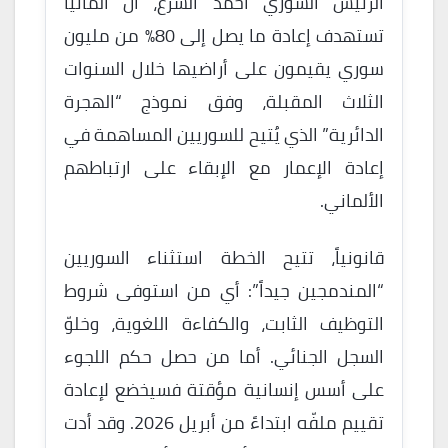
الرئيس السوري أحمد الشرع، أن ألمانيا
تستهدف إعادة ما يصل إلى 80% من مليون
سوري يقيمون على أراضيها خلال السنوات
الثلاث المقبلة، وفق نموذج “الهجرة
الدائرية” الذي يُتيح للسوريين المساهمة في
إعادة الإعمار مع الإبقاء على ارتباطهم
الألماني.
قانونياً، تتيح الخطة استثناء السوريين
“المندمجين جيداً”: أي من استوفى شروط
التوظيف الثابت، والكفاءة اللغوية، وخلوّ
السجل الجنائي. أما من حصل حكم اللجوء
على أسس إنسانية مؤقتة فسيخضع لإعادة
تقييم ملفّه ابتداءً من أبريل 2026. وقد أدت