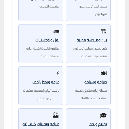
طبيب أسنان، معالجون
هندسة السحاب
فيزيائيون
🚛
🏗️
بناء وهندسة مدنية
نقل ولوجستيات
كهربائيون، سباكون، بنّاؤون،
سائقو شاحنات ثقيلة، إدارة
مهندسو بنية تحتية
سلسلة التوريد
⚡
🍽️
ضيافة وسياحة
طاقة وتحوّل أخضر
طهاة، إدارة فنادق، خدمة
تركيب ألواح شمسية، مضخات
عملاء متعددة اللغات
الحرارة، عزل حراري
🏭
🎓
تعليم وبحث
صناعة وتقنيات كيميائية