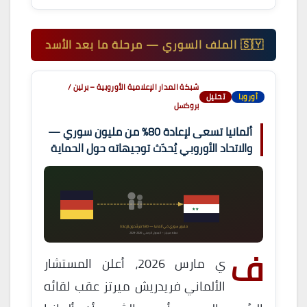
🇸🇾 الملف السوري — مرحلة ما بعد الأسد
شبكة المدار الإعلامية الأوروبية – برلين /
أوروبا
تحليل
بروكسل
ألمانيا تسعى لإعادة 80% من مليون سوري —
والاتحاد الأوروبي يُحدّث توجيهاته حول الحماية
★★
مليون سوري في ألمانيا — 80% مرشّحون للإعادة
خطة ميرتز – الجدول الزمني: 2026-2029
ف
ي مارس 2026، أعلن المستشار
الألماني فريدريش ميرتز عقب لقائه