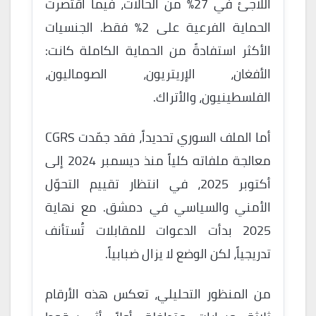
اللاجئ في 27% من الحالات، فيما اقتصرت
الحماية الفرعية على 2% فقط. الجنسيات
الأكثر استفادةً من الحماية الكاملة كانت:
الأفغان، الإريتريون، الصوماليون،
الفلسطينيون، والأتراك.
أما الملف السوري تحديداً، فقد جمّدت CGRS
معالجة ملفاته كلياً منذ ديسمبر 2024 إلى
أكتوبر 2025، في انتظار تقييم التحوّل
الأمني والسياسي في دمشق. مع نهاية
2025 بدأت الدعوات للمقابلات تُستأنف
تدريجياً، لكن الوضع لا يزال ضبابياً.
من المنظور التحليلي، تعكس هذه الأرقام