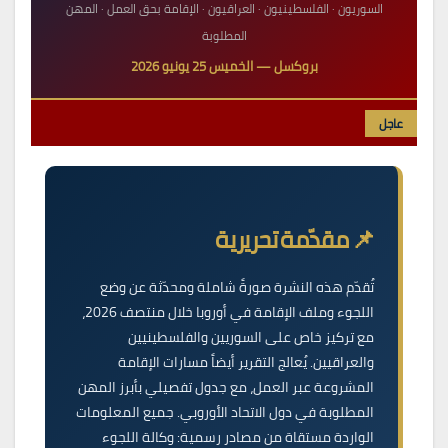
السوريون · الفلسطينيون · العراقيون · الإقامة بحق العمل · المهن
المطلوبة
بروكسل — الخميس 25 يونيو 2026
عاجل
📌 مقدّمة تحريرية
تُقدّم هذه النشرة صورةً شاملة ومحدّثة عن وضع
اللجوء وملف الإقامة في أوروبا خلال منتصف 2026،
مع تركيز خاص على السوريين والفلسطينيين
والعراقيين. يُعالج التقرير أيضاً مسارات الإقامة
المشروعة عبر العمل، مع جدول تفصيلي بأبرز المهن
المطلوبة في دول الاتحاد الأوروبي. جميع المعلومات
الواردة مستقاة من مصادر رسمية: وكالة اللجوء