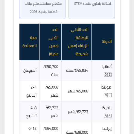
أستاذة، باحثون، علماء STEM
مشغّلو مفاعلات، فنيو بيانات
— مُضافة لبلجيكا 2026
الحد الأدنى
الحد
للبطاقة
الأدنى
مدة
الدولة
الزرقاء (مهن
(مهن
المعالجة
شحيحة)
عادية)
ألمانيا
€50,700/
€45,934/سنة
أسبوعان
🇩🇪
سنة
هولندا
€5,008/
2-4
€5,008/شهر
🇳🇱
شهر
أسابيع
بلجيكا
€2,723/
4-8
€2,723/شهر
🇧🇪
شهر
أسابيع
إيرلندا
€64,000/
6-12
€38,000/سنة