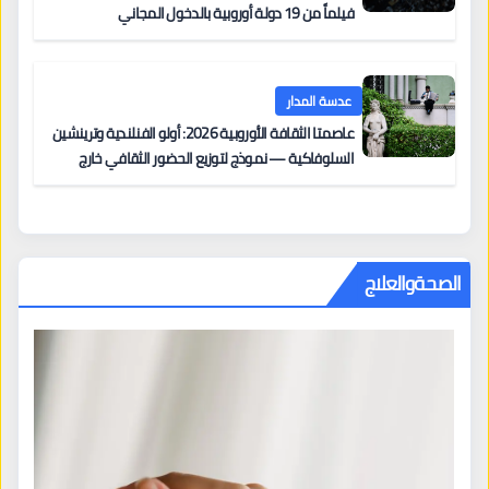
فيلماً من 19 دولة أوروبية بالدخول المجاني
عدسة المدار
عاصمتا الثقافة الأوروبية 2026: أولو الفنلندية وترينشين
السلوفاكية — نموذج لتوزيع الحضور الثقافي خارج
المراكز الكبرى
الصحةوالعلاج