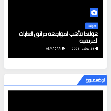
نشرة الاخبار
هولندا
ب لمواجهة حرائق الغابات
هولندا تتجاوز مه
مناخ بونير وسط اته
ALMADAR
28 يوليو، 2026
R
لوكسمبورغ