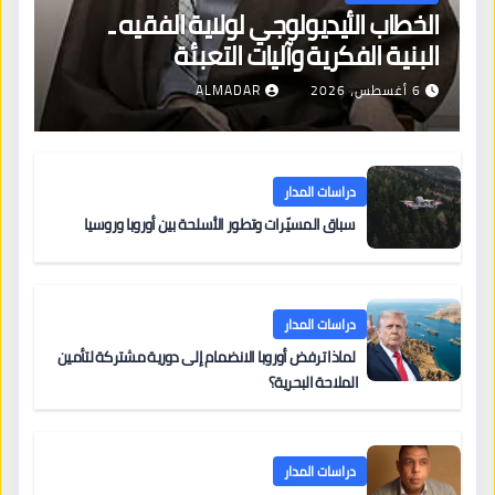
الخطاب الأيديولوجي لولاية الفقيه ـ
البنية الفكرية وآليات التعبئة
6 أغسطس، 2026
ALMADAR
دراسات المدار
سباق المسيّرات وتطور الأسلحة بين أوروبا وروسيا
دراسات المدار
لماذا ترفض أوروبا الانضمام إلى دورية مشتركة لتأمين
الملاحة البحرية؟
دراسات المدار