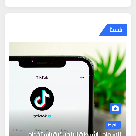
بلجيكا
بلجيكا
السماح للشرطة البلجيكية باستخدام