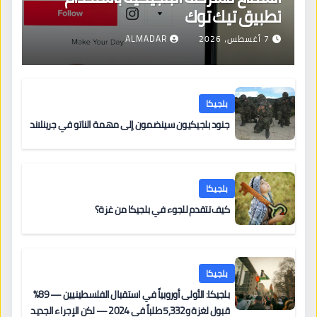
تطبيق تيك توك
7 أغسطس، 2026
ALMADAR
بلجيكا
جنود بلجيكيون سينضمون إلى مهمة الناتو في جرينلاند
بلجيكا
كيف تتقدم للجوء في بلجيكا من غزة؟
بلجيكا
بلجيكا: الأولى أوروبياً في استقبال الفلسطينيين — 89%
قبول لغزة و5,332 طلباً في 2024 — لكن الإجراء الجديد