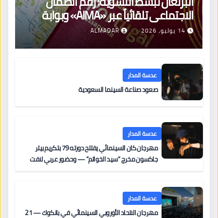
البرتغال تبسّط التسوية: رقم الضمان
الاجتماعي تلقائياً عبر «AIMA» وبوابة
جديدة لتجديد الإقامات
14 يوليو، 2026
ALMADAR
عدسة المدار
صعود صناعة السينما السعودية
عدسة المدار
مهرجان كان السينمائي يفتتح دورته 79 بتكريم بيتر
جاكسون مخرج “سيد الخواتم” — وحضور عربي لافت
على السجادة الحمراء يضم نادين نجيم وآسر ياسين وخالد
مزنر ضمن لجنة التحكيم
عدسة المدار
مهرجان الاتحاد الأوروبي السينمائي في بانكوك — 21