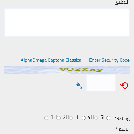
التعليق
AlphaOmega Captcha Classica – Enter Security Code
➴
⟲
1
2
3
4
5
*
Rating
الاسم
*