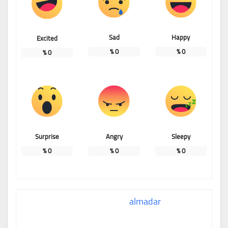
Sad
Happy
Excited
%
0
%
0
%
0
Surprise
Angry
Sleepy
%
0
%
0
%
0
almadar