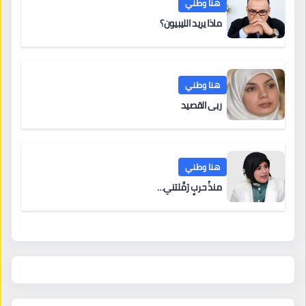
هنا وطني
ماذا يريد الليبيون؟
هنا وطني
ربى القصيد
هنا وطني
منذُ حربٍ رَمَّلتني…