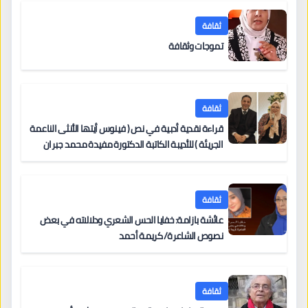
ثقافة
تموجات وثقافة
ثقافة
قراءة نقدية أدبية في نص ( فينوس أيتها الأنثى الناعمة
الجريئة ) للأديبة الكاتبة الدكتورة مفيدة محمد جبران
ثقافة
عائشة بازامة: خفايا الحس الشعري ودلالاته في بعض
نصوص الشاعرة/ كريمة أحمد
ثقافة