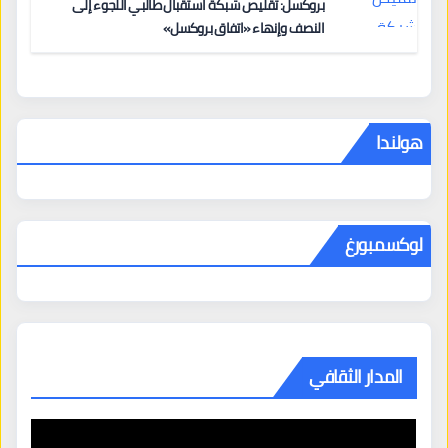
بروكسل: تقليص شبكة استقبال طالبي اللجوء إلى
النصف وإنهاء «اتفاق بروكسل»
هولندا
لوكسمبورغ
المدار الثقافي