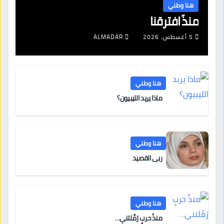
هنا وطني
منذُ افترقنا
5 أغسطس، 2026
ALMADAR
هنا وطني
ماذا يريد الليبيون؟
هنا وطني
ربى القصيد
هنا وطني
منذُ حربٍ رَمَّلتني…