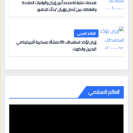
هجمات متبادلة مجدداً بين إيران والولايات المتحدة
والعلاقات بين عُمان وإيران “بدأت تتدهور
العالم العربي
إيران تؤكد استهداف 85 منشأة عسكرية أمريكية في
البحرين والكويت
العالم الاسلامي