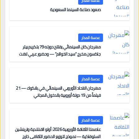
عدسة المدار
صعود صناعة السينما السعودية
عدسة المدار
مهرجان كان السينمائي يفتتح دورته 79 بتكريم بيتر
جاكسون مخرج “سيد الخواتم” — وحضور عربي لافت
على السجادة الحمراء يضم نادين نجيم وآسر ياسين وخالد
مزنر ضمن لجنة التحكيم
عدسة المدار
مهرجان الاتحاد الأوروبي السينمائي في بانكوك — 21
فيلماً من 19 دولة أوروبية بالدخول المجاني
عدسة المدار
عاصمتا الثقافة الأوروبية 2026: أولو الفنلندية وترينشين
السلوفاكية — نموذج لتوزيع الحضور الثقافي خارج