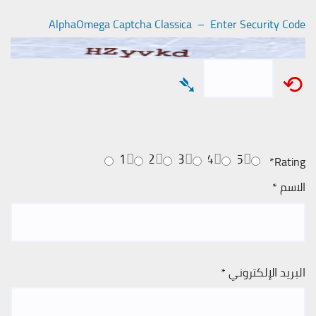
AlphaOmega Captcha Classica – Enter Security Code
➴
⟲
1
2
3
4
5
*
Rating
الاسم
*
البريد الإلكتروني
*