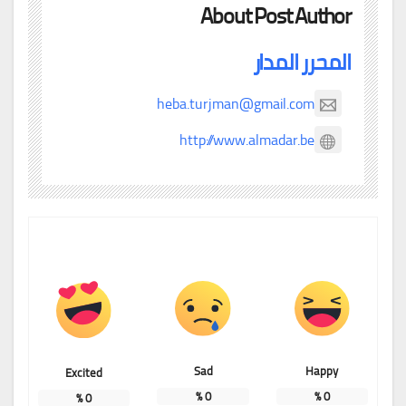
About Post Author
المحرر المدار
heba.turjman@gmail.com
http://www.almadar.be
Sad
Happy
Excited
%
0
%
0
%
0