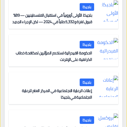
بلجيكا
بلجيكا: الأولى أوروبياً في استقبال الفلسطينيين — 89%
قبول لغزة و5,332 طلباً في 2024 — لكن الإجراء الجديد
من 12 يونيو يُعقّد المسار لمن يحمل وضعاً في دولة EU
أخرى
بلجيكا
الحكومة الفيدرالية تستخدم المؤثرين لمكافحة خطاب
الكراهية على الإنترنت
بلجيكا
إعانات الرعاية الاجتماعية في المركز العام للرعاية
الاجتماعية في بلجيكا
بلجيكا