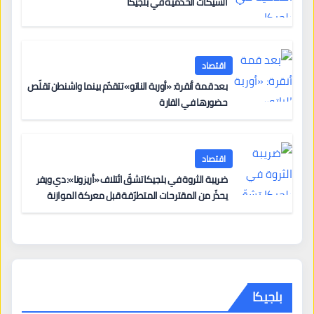
الشيكات الخدمية في بلجيكا
اقتصاد
بعد قمة أنقرة: «أوربة الناتو» تتقدّم بينما واشنطن تقلّص
حضورها في القارة
اقتصاد
ضريبة الثروة في بلجيكا تشقّ ائتلاف «أريزونا»: دي ويفر
يحذّر من المقترحات المتطرّفة قبل معركة الموازنة
بلجيكا