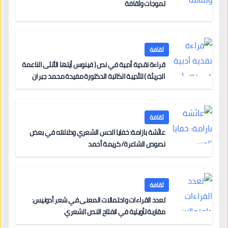
تموجات وثقافة
ثقافة
قراءة نقدية أدبية في نص ( فينوس أيتها الأنثى الناعمة
الجريئة ) للأديبة الكاتبة الدكتورة مفيدة محمد جبران
ثقافة
عائشة بازامة: خفايا الحس الشعري ودلالاته في بعض
نصوص الشاعرة/ كريمة أحمد
ثقافة
تعدد القراءات واحتمالات المعنى في شعر أدونيس:
مقاربة تأويلية في انفتاح النص الشعري