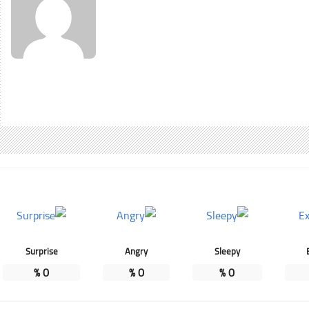
Surprise
Angry
Sleepy
%
0
%
0
%
0