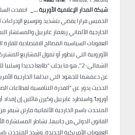
Read Time:
1 Minute, 7 Second
شبكة المدار الإعلامية الأوربية …_
انتقدت السلط
الخميس قرارا يقضي بتشديد وتوسيع الإجراءات ال
الخارجية الألماني زيغمار غابرييل والمستشار ا
العقوبات السياسية المصالح الاقتصادية للقارة ا
الأوروبية التي تتطور أو تمول المشاريع المشتر
الشمالي-2″، هو ما يجلب “طابعا جديدا وسل
عن دعمهما للجهود التي تبذلها الخارجية الأمري
الحديث يدور عن “القدرة التنافسية لقطاعات الص
أوروبا”.واستطرد غابرييل وكيرن قائلين إن إمداد أ
المتحدث باسم الخارجية الألمانية مارتن شيفر من
القانون الدولي.من جانبها، تشاطر المستشارة ال
العقوبات الأمريكية الجديدة. وشدد المتحدث باس