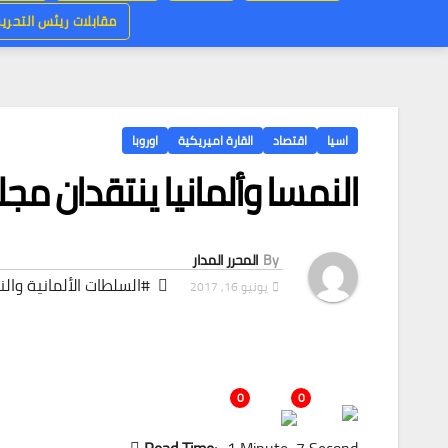
مقابلات ريئس التحرير
اسيا
اقتصاد
القارة اميريكية
اوروبا
النمسا وألمانيا ينتقدان م
By
المحرر المدار
#السلطات الألمانية وال
يونيو 16, 2017
0
0