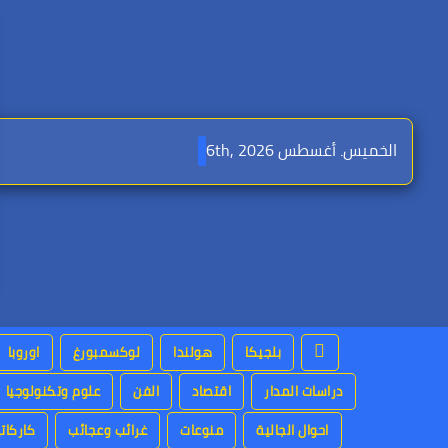
Ski
t
conten
الخميس. أغسطس 6th, 2026
بلجيكا
هولندا
لوكسمبورغ
اوروبا
دراسات المدار
اقتصاد
الفن
علوم وتكنولوجيا
احوال الجالية
منوعات
غرائب وعجائب
كاركاتي