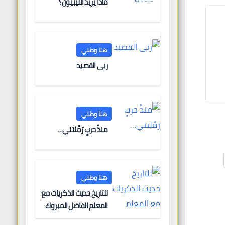
ماذا يريد الليبيون؟
هنا وطني
ربى القصيد
هنا وطني
منذُ حربٍ رَمَّلتني…
هنا وطني
للتاريخ حديث الذكريات مع
المعلم الفاضل المبروك
الغنودي