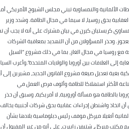
ات الألمانية والنمساوية تبني مجلس الشيوخ الأمريكي أ
عقابية بحق روسيا، لا سيما في مجال الطاقة. وشدد وزير
لنمساوي كريستيان كيرن في بيان مشترك على أنه لا يجب أن 
لعجوز. وحذر المسؤولان من أن التهديد بمعاقبة الشركات
كة مع روسيا في مجال الغاز، بما في ذلك مشروع “السيل
بيا للغاية إلى العلاقات بين أوروبا والولايات المتحدة”.وأعرب السي
كية بغية تعديل صيغة مشروع القانون الجديد، مشيرين إلى أ
ناعة الأكثر استهلاكا للطاقة وألوف فرص العمل في
وروبا بالطاقة هو مسألة أوروبية، لا أمريكية، وسبق أن حذر
 أن اتخاذ واشنطن إجراءات عقابية بحق شركات أجنبية يخالف
ألمانية أنغيلا ميركل موقف رئيس دبلوماسية بلادها بشأن
م مكتب ميركل، شتيفن زايبرت، على أنه من غير المقبول أن