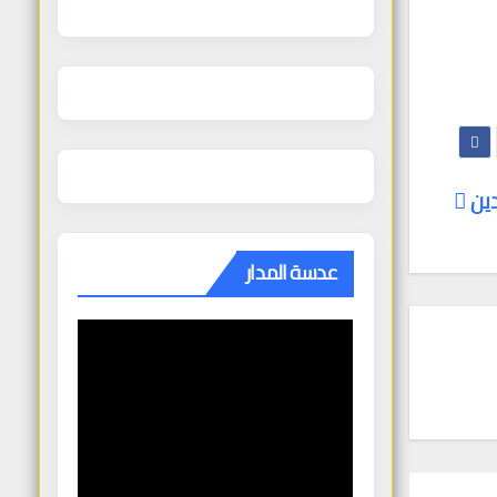
دين
عدسة المدار