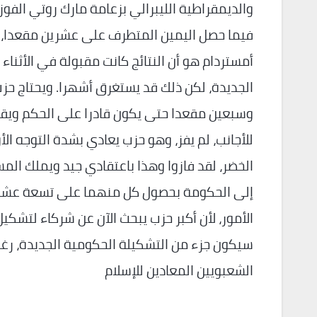
والديمقراطية الليبرالي بزعامة مارك روتي الفوز 
فيما حصل اليمين المتطرف على عشرين مقعدا، م
أمستردام هو أن النتائج كانت مقبولة في الأثنا
الجديدة، لكن ذلك قد يستغرق أشهرا. ويحتاج حزب 
وسبعين مقعدا حتى يكون قادرا على الحكم ويقول
للأجانب، لم يفز، وهو حزب يعادي بشدة التوجه ال
الخضر، لقد فازوا وهذا باعتقادي جيد ويملك ال
إلى الحكومة بحصول كل منهما على تسعة عشر 
الأمور، لأن أكبر حزب يبحث الآن عن شركاء لتشكيل
سيكون جزء من التشكيلة الحكومية الجديدة، رغم أن
الشعبويين المعادين للإسلام