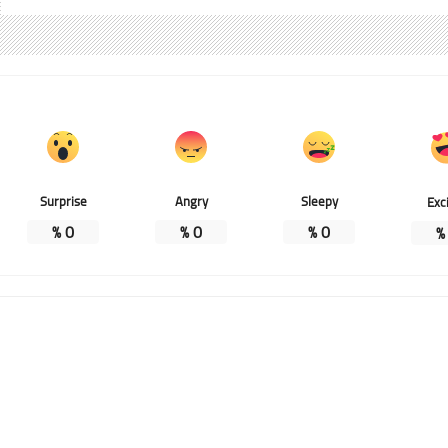
Surprise
Angry
Sleepy
Exc
%
0
%
0
%
0