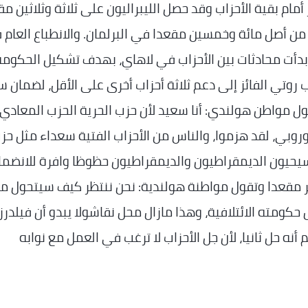
أمام بقية الأحزاب وقد حصل الليبراليون على ثلاثة وثلاثين مق
ن أصل مائة وخمسين مقعدا في البرلمان. والانطباع العام 
ء بدأت محادثات بين الأحزاب في لاهاي، بهدف تشكيل الحكومة
روتي الفائز إلى دعم ثلاثة أحزاب أخرى على الأقل، لضمان س
 مواطن هولندي: أنا سعيد لأن حزب الحرية الحزب المعادي
أوروبي، لقد هزموا، والناس من الأحزاب الفتية سعداء مثل حز
مسيحيون الديمقراطيون والديمقراطيون حظوظا وافرة للانضما
مقعدا وتقول مواطنة هولندية: نحن ننتظر كيف سيتحول م
 حكومته الائتلافية، وهذا مازال محل نقاشولا يبدو أن فيلدرز
ه حل ثانيا، لأن جل الأحزاب لا ترغب في العمل مع نوابه