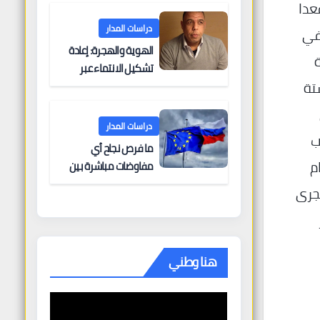
البحرية؟
عدا
دراسات المدار
في
الهوية والهجرة: إعادة
تشكيل الانتماء عبر
تة
الحدود
دراسات المدار
ب
ما فرص نجاح أي
م
مفاوضات مباشرة بين
أوروبا وروسيا؟
جرى
هنا وطني