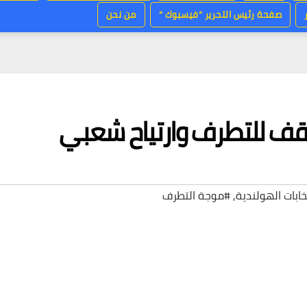
صفحة رئيس التحرير “فيسبوك “
من نحن
ة وقف للتطرف وارتياح شعبي
خابات الهولندية
,
#موجة التطرف