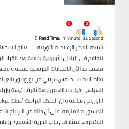
0
0
Read Time:
1 Minute, 32 Second
شبكة المدار الإعلامية الأوربية …_ نتائج الانتخا
تتفاقم في البلدان الأوروبية بخاصة بعد القرار ال
مهمة جدا لأن الانتخابات الفرنسية مقبلة و بعدها
نجاحا انتخابيا . جيمس فريني من يورونيوز تابع ال
السياسي فيارت داك. من جهة ثانية، رئيسة وزراء 
الأوروبي بخاصة و ان الملكة اليزابيت أعطت مواف
الدستورية الملزمة. على أن حالة من الارتياح ش
المتطرف، ممثلا في حزب الحرية الشعبوي بزعامة 