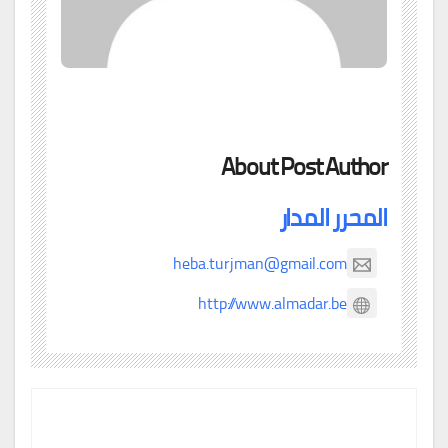
About Post Author
المحرر المدار
heba.turjman@gmail.com
http://www.almadar.be