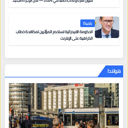
قبول لغزة و5,332 طلباً في 2024 — لكن الإجراء الجديد
من 12 يونيو يُعقّد المسار لمن يحمل وضعاً في دولة EU
أخرى
بلجيكا
الحكومة الفيدرالية تستخدم المؤثرين لمكافحة خطاب
الكراهية على الإنترنت
هولندا