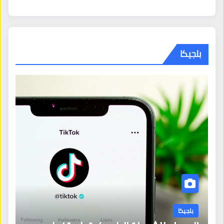
بلجيكا
بلجيكا