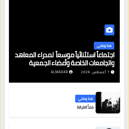
هنا وطني
اجتماعاً استثنائياً موسعاً لمدراء المعاهد
والجامعات الخاصة وأعضاء الجمعية
العمومية للنقابة العامة لمؤسسات
7 أغسطس، 2026
ALMADAR
التعليم والتدريب الخاص في ليبيا
هنا وطني
منذُ افترقنا