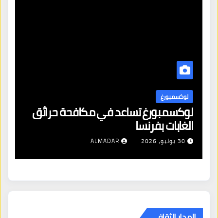
لوكسمبورغ
ل
لوكسمبورغ تساعد في مكافحة حرائق
اف
الغابات بفرنسا
ال
شن
30 يوليو، 2026
ALMADAR
ال
المدار الثقافي