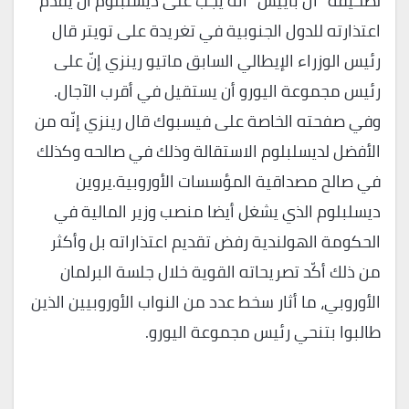
لصحيفة “أل باييس” أنّه يجب على ديسلبلوم أن يقدم
اعتذارته للدول الجنوبية في تغريدة على تويتر قال
رئيس الوزراء الإيطالي السابق ماتيو رينزي إنّ على
رئيس مجموعة اليورو أن يستقيل في أقرب الآجال.
وفي صفحته الخاصة على فيسبوك قال رينزي إنّه من
الأفضل لديسلبلوم الاستقالة وذلك في صالحه وكذلك
في صالح مصداقية المؤسسات الأوروبية.يروين
ديسلبلوم الذي يشغل أيضا منصب وزير المالية في
الحكومة الهولندية رفض تقديم اعتذاراته بل وأكثر
من ذلك أكّد تصريحاته القوية خلال جلسة البرلمان
الأوروبي، ما أثار سخط عدد من النواب الأوروبيين الذين
طالبوا بتنحي رئيس مجموعة اليورو.