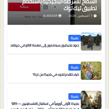
السماح للشرطة البلجيكية باستخدام
تطبيق تيك توك
7 أغسطس، 2026
ALMADAR
بلجيكا
جنود بلجيكيون سينضمون إلى مهمة الناتو في جرينلاند
بلجيكا
كيف تتقدم للجوء في بلجيكا من غزة؟
بلجيكا
بلجيكا: الأولى أوروبياً في استقبال الفلسطينيين — 89%