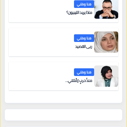
هنا وطني
ماذا يريد الليبيون؟
هنا وطني
ربى القصيد
هنا وطني
منذُ حربٍ رَمَّلتني…