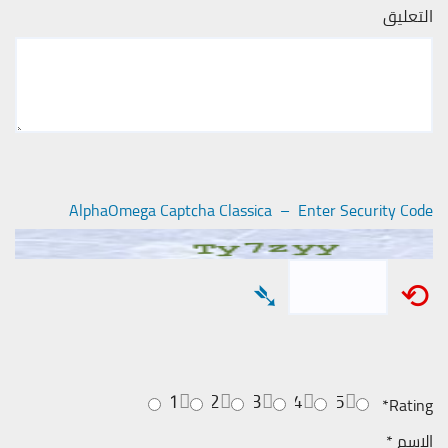
التعليق
AlphaOmega Captcha Classica – Enter Security Code
➴
⟲
1
2
3
4
5
*
Rating
الاسم
*