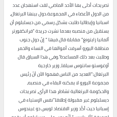
تصريحات أدلى بها الأحد الماضي لقت استهجان عدد
من الدول الأعضاء في المجموعة.دول بينها البرتغال،
اسبانيا وإيطاليا طلبت بشكل رسمي من ديسلبلوم أن
يستقيل من منصبه بعدما نشرت جريدة “فرانكفورتر
ألمانيا زايتونغ” مقابلة قال فيها “ إنّ دول جنوب
منطقة اليورو أسرفت أموالها في النساء والخمر
وطلبت بعد ذلك المساعدة”.وفي هذا السياق قال
أوغوستو سانتوس سيلفا، وزير خارجية
البرتغال:“العديد من الناس فهموا الآن أنّ رئيس
مجموعة اليورو لا يمكنه البقاء في منصبه،
والحكومة البرتغالية تشاطر هذا الرأي، تصريحات
ديسلبلوم غير مقبولة إطلاقا.”نفس الإستياء في
إسبانيا حيث أكّد وزير الاقتصاد لويس دو غيندوس