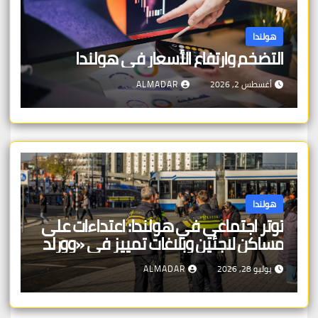
هولندا
التضخم وارتفاع الأسعار في هولندا
أغسطس 2, 2026
ALMADAR
هولندا
توتر اجتماعي في هولندا: اعتداءات على
مساكن لاجئين وبلاغات تمييز في «وورلد
برايد»
يوليو 28, 2026
ALMADAR