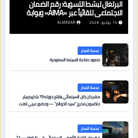
البرتغال تبسّط التسوية: رقم الضمان
الاجتماعي تلقائياً عبر «AIMA» وبوابة
جديدة لتجديد الإقامات
14 يوليو، 2026
ALMADAR
عدسة المدار
صعود صناعة السينما السعودية
عدسة المدار
مهرجان كان السينمائي يفتتح دورته 79 بتكريم بيتر
جاكسون مخرج “سيد الخواتم” — وحضور عربي لافت
على السجادة الحمراء يضم نادين نجيم وآسر ياسين وخالد
مزنر ضمن لجنة التحكيم
عدسة المدار
مهرجان الاتحاد الأوروبي السينمائي في بانكوك — 21