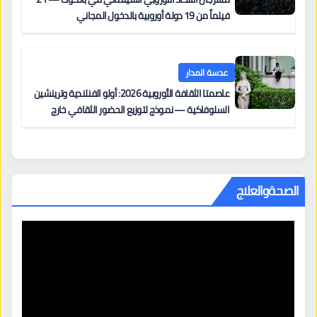
فيلماً من 19 دولة أوروبية بالدخول المجاني
عدسة المدار
عاصمتا الثقافة الأوروبية 2026: أولو الفنلندية وترينشين
السلوفاكية — نموذج لتوزيع الحضور الثقافي خارج
المراكز الكبرى
الصحةوالعلاج