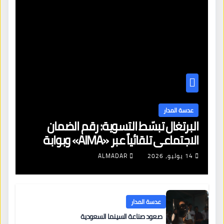
عدسة المدار
البرتغال تبسّط التسوية: رقم الضمان
الاجتماعي تلقائياً عبر «AIMA» وبوابة
جديدة لتجديد الإقامات
14 يوليو، 2026
ALMADAR
عدسة المدار
صعود صناعة السينما السعودية