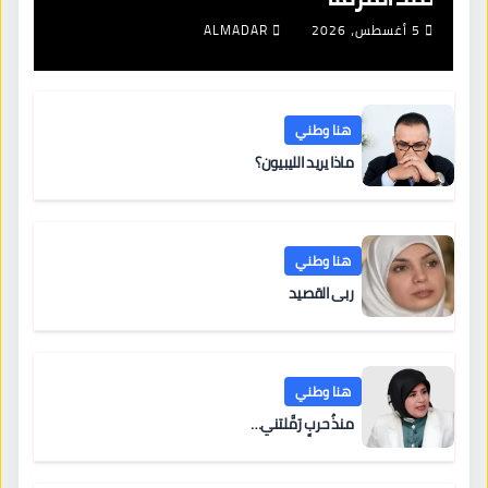
5 أغسطس، 2026
ALMADAR
هنا وطني
ماذا يريد الليبيون؟
هنا وطني
ربى القصيد
هنا وطني
منذُ حربٍ رَمَّلتني…