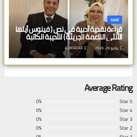
ثقافة
قراءة نقدية أدبية في نص ( فينوس أيتها
الأنثى الناعمة الجريئة ) للأديبة الكاتبة
الدكتورة مفيدة محمد جبران
يوليو 29, 2026
ALMADAR
Average Rating
0%
5 Star
0%
4 Star
0%
3 Star
0%
2 Star
0%
1 Star