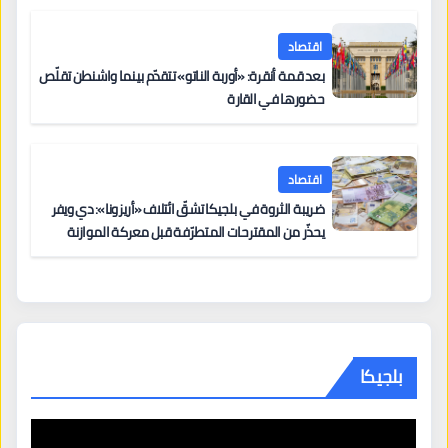
اقتصاد
بعد قمة أنقرة: «أوربة الناتو» تتقدّم بينما واشنطن تقلّص
حضورها في القارة
اقتصاد
ضريبة الثروة في بلجيكا تشقّ ائتلاف «أريزونا»: دي ويفر
يحذّر من المقترحات المتطرّفة قبل معركة الموازنة
بلجيكا