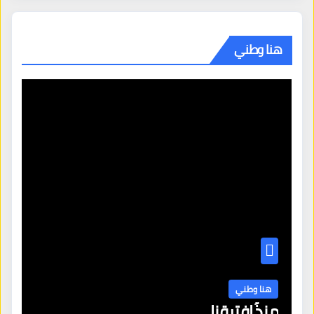
هنا وطني
هنا وطني
منذُ افترقنا