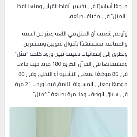
مرجعًا أساسيًا في تفسير ألفاظ القرآن، ومنها لفظ
“المثل” في مختلف صِيَغه.
وأوضح شعيب أن المثل في اللغة يعبّر عن الشبه
والمماثلة، مستشهدًا بأقوال لغويين ومفسرين،
وتطرق إلى إحصائيات دقيقة تبين ورود كلمة “مثل”
ومشتقاتها في القرآن الكريم 180 مرة، حيث جاءت
في 86 موضعًا بمعنى التشبيه أو النظير، وفي 80
موضعًا بمعنى المساواة التامة، فيما وردت 21 مرة
في سياق الوصف، و14 مرة بصيغة “كمثل”