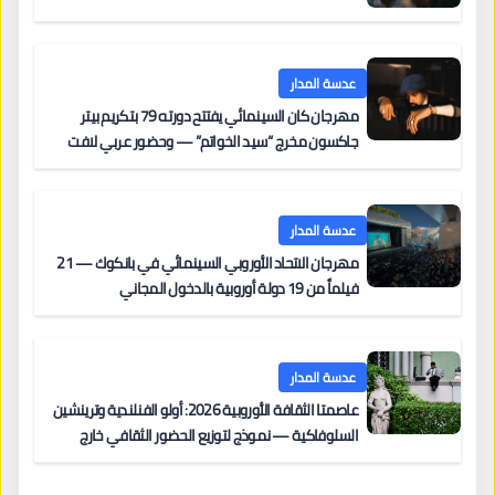
عدسة المدار
مهرجان كان السينمائي يفتتح دورته 79 بتكريم بيتر
جاكسون مخرج “سيد الخواتم” — وحضور عربي لافت
على السجادة الحمراء يضم نادين نجيم وآسر ياسين وخالد
مزنر ضمن لجنة التحكيم
عدسة المدار
مهرجان الاتحاد الأوروبي السينمائي في بانكوك — 21
فيلماً من 19 دولة أوروبية بالدخول المجاني
عدسة المدار
عاصمتا الثقافة الأوروبية 2026: أولو الفنلندية وترينشين
السلوفاكية — نموذج لتوزيع الحضور الثقافي خارج
المراكز الكبرى