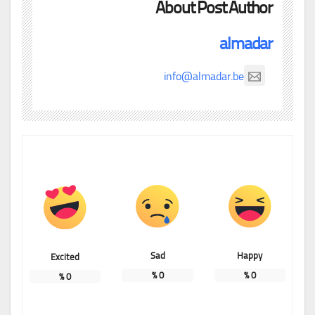
About Post Author
almadar
info@almadar.be
Sad
Happy
Excited
%
0
%
0
%
0