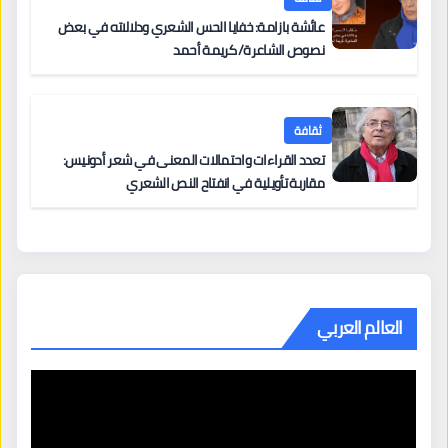
عائشة بازامة: خفايا الحس الشعري ودلالاته في بعض
نصوص الشاعرة/ كريمة أحمد
ثقافة
تعدد القراءات واحتمالات المعنى في شعر أدونيس:
مقاربة تأويلية في انفتاح النص الشعري
العالم العربي