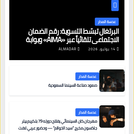
عدسة المدار
البرتغال تبسّط التسوية: رقم الضمان
الاجتماعي تلقائياً عبر «AIMA» وبوابة
جديدة لتجديد الإقامات
14 يوليو، 2026
ALMADAR
عدسة المدار
صعود صناعة السينما السعودية
عدسة المدار
مهرجان كان السينمائي يفتتح دورته 79 بتكريم بيتر
جاكسون مخرج “سيد الخواتم” — وحضور عربي لافت