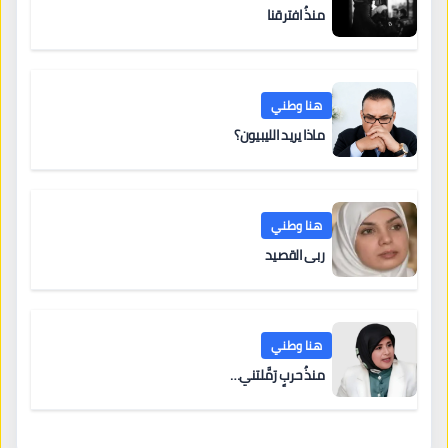
منذُ افترقنا
هنا وطني
ماذا يريد الليبيون؟
هنا وطني
ربى القصيد
هنا وطني
منذُ حربٍ رَمَّلتني…