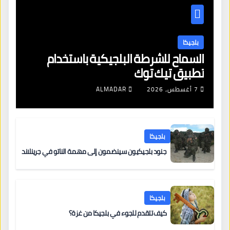
بلجيكا
السماح للشرطة البلجيكية باستخدام
تطبيق تيك توك
7 أغسطس، 2026
ALMADAR
بلجيكا
جنود بلجيكيون سينضمون إلى مهمة الناتو في جرينلاند
بلجيكا
كيف تتقدم للجوء في بلجيكا من غزة؟