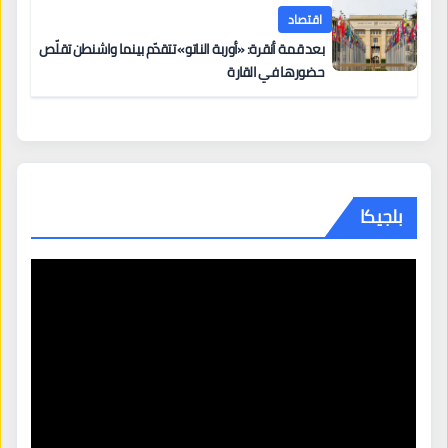
اقتصاد
بعد قمة أنقرة: «أوربة الناتو» تتقدّم بينما واشنطن تقلّص
حضورها في القارة
بلجيكا