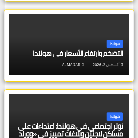
هولندا
التضخم وارتفاع الأسعار في هولندا
أغسطس 2, 2026
ALMADAR
هولندا
توتر اجتماعي في هولندا: اعتداءات على
مساكن لاجئين وبلاغات تمييز في «وورلد