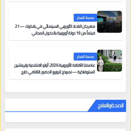
على السجادة الحمراء يضم نادين نجيم وآسر ياسين وخالد
مزنر ضمن لجنة التحكيم
عدسة المدار
مهرجان الاتحاد الأوروبي السينمائي في بانكوك — 21
فيلماً من 19 دولة أوروبية بالدخول المجاني
عدسة المدار
عاصمتا الثقافة الأوروبية 2026: أولو الفنلندية وترينشين
السلوفاكية — نموذج لتوزيع الحضور الثقافي خارج
المراكز الكبرى
الصحةوالعلاج