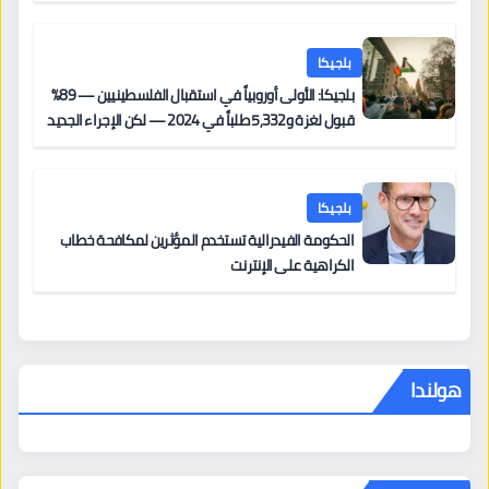
بلجيكا
بلجيكا: الأولى أوروبياً في استقبال الفلسطينيين — 89%
قبول لغزة و5,332 طلباً في 2024 — لكن الإجراء الجديد
من 12 يونيو يُعقّد المسار لمن يحمل وضعاً في دولة EU
أخرى
بلجيكا
الحكومة الفيدرالية تستخدم المؤثرين لمكافحة خطاب
الكراهية على الإنترنت
هولندا