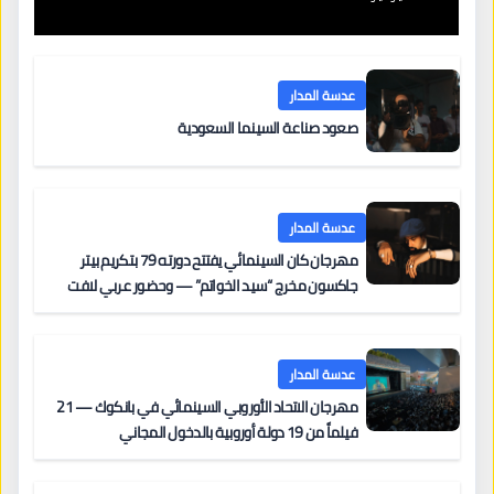
عدسة المدار
صعود صناعة السينما السعودية
عدسة المدار
مهرجان كان السينمائي يفتتح دورته 79 بتكريم بيتر
جاكسون مخرج “سيد الخواتم” — وحضور عربي لافت
على السجادة الحمراء يضم نادين نجيم وآسر ياسين وخالد
مزنر ضمن لجنة التحكيم
عدسة المدار
مهرجان الاتحاد الأوروبي السينمائي في بانكوك — 21
فيلماً من 19 دولة أوروبية بالدخول المجاني