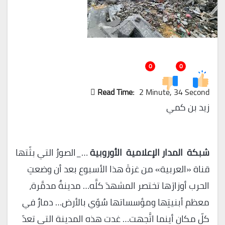
0
0
Read Time:
2 Minute, 34 Second
زيد بن كمي
شبكة المدار الإعلامية الأوروبية
…_الصورُ التي بثّتها
قناة «العربية» من غزةَ هذا الأسبوع بعد أن وضعتِ
الحرب أوزارَها تختصر المشهدَ كلَّه… مدينةٌ مدمَّرة،
معظم أبنيتِها ومؤسساتها سُوّي بالأرض… دمارٌ في
كلّ مكان أينما اتَّجهت… غدت هذه المدينة التي تعدّ