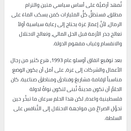
تُمهد أرضيَّة على أساس سياسي متين والتزام
مطلق، فستظلُّ كلُّ المليارات كمن يسكب الماءَ على
الرمال، لأنَّ إعمارَ غزة يحتاج إلى رعاية سياسية أولاً
تعالج جذر الأزمة قبل الحل المالي، وتعالج الاحتلال
والانقسام وغياب مفهوم الدولة.
بعد توقيع اتفاق أوسلو عام 1993، هرع كثير من رجال
الأعمال والشركات إلى غزة، على أمل أن يكون الوضع
مناسباً لإقامة مشاريعَ وفنادقَ ومناطقَ صناعية. كان
الحلمُ أن تكون مدينةً تُبنى لتكون نواةً لدولة
فلسطينية واعدة، لكن هذا الحلم سرعان ما تبخَّر حين
تحوَّل الصراعُ من مواجهة الاحتلال إلى التَّنافس على
السلطة.