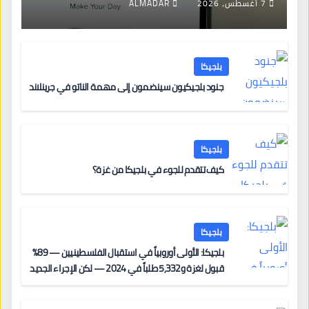
7 أغسطس، 2026
ALMADAR
بلجيكا
جنود بلجيكيون سينضمون إلى مهمة الناتو في جرينلاند
بلجيكا
كيف تتقدم للجوء في بلجيكا من غزة؟
بلجيكا
بلجيكا: الأولى أوروبياً في استقبال الفلسطينيين — 89%
قبول لغزة و5,332 طلباً في 2024 — لكن الإجراء الجديد
من 12 يونيو يُعقّد المسار لمن يحمل وضعاً في دولة EU
أخرى