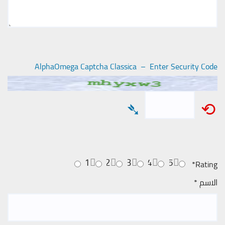
AlphaOmega Captcha Classica – Enter Security Code
➴
⟲
1
2
3
4
5
*
Rating
الاسم
*