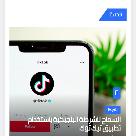
بلجيكا
بلجيكا
السماح للشرطة البلجيكية باستخدام
تطبيق تيك توك