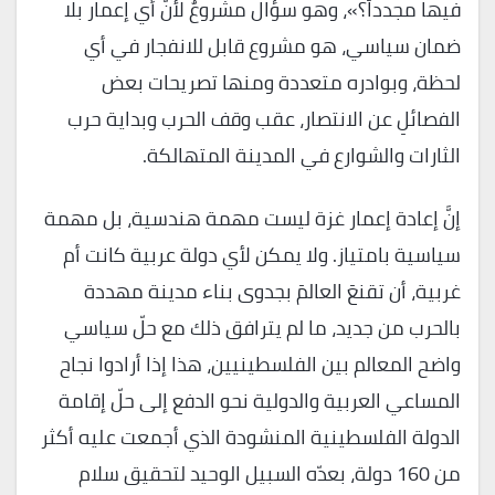
فيها مجدداً؟»، وهو سؤال مشروعٌ لأنَّ أي إعمار بلا
ضمان سياسي، هو مشروع قابل للانفجار في أي
لحظة، وبوادره متعددة ومنها تصريحات بعض
الفصائلِ عن الانتصار، عقب وقف الحرب وبداية حرب
الثارات والشوارع في المدينة المتهالكة.
إنَّ إعادة إعمار غزة ليست مهمة هندسية، بل مهمة
سياسية بامتياز. ولا يمكن لأي دولة عربية كانت أم
غربية، أن تقنعَ العالمَ بجدوى بناء مدينة مهددة
بالحرب من جديد، ما لم يترافق ذلك مع حلّ سياسي
واضح المعالم بين الفلسطينيين، هذا إذا أرادوا نجاح
المساعي العربية والدولية نحو الدفع إلى حلّ إقامة
الدولة الفلسطينية المنشودة الذي أجمعت عليه أكثر
من 160 دولة، بعدّه السبيل الوحيد لتحقيق سلام