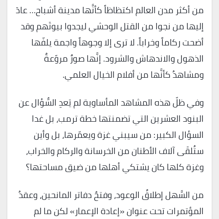
من أكثر مدن العالم اكتظاظاً كأنَّها مدينة أشباح… عادَ
إليها من نجوا من القتل الوحشي ليجدوا بيوتَهم وقد
أضحت ركاماً وخراباً. لا ترى إلا وجوهاً واجمة يلفّها
الذهول والاندهاش والشرود. إنَّها صورٌ مروّعةٌ
ومشاهدُ كأنَّها من أفلام الخيال العلمي.
وفي ظلّ هذه المشاهد المأساوية لم يَعدِ السُّؤال عن
البنود العشرين التي تضمنتها خطة ترمب، بل غدا
السؤال الكبير: من سيبني غزة ويعمّرها، بل وأين
ستُلقَى آلاف الأطنان من الخرسانة والركام والخراب،
وغزة كلها كان يشتكي أهلها من ضيق مساحتها؟
من السَّهل إطلاقُ الوعود، وفتحُ دفاتر المانحين، وعقدُ
المؤتمرات تحت عنوان «إعادة الإعمار» لكن ما لم