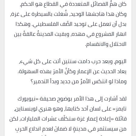
كان همُّ الفصائل المتعددة في القطاع هو الحكم،
وكان هذا هاجسَها الوحيد، شُغلت بالسيطرة على غزة،
بدل أن تعمل على توحيد الصَّف الفلسطيني. وهكذا
انهار المشروع في مهده، وبقيت المدينةُ عالقةً بين
الاحتلال والانقسام.
اليوم، وبعد حرب دامت سنتين أتت على كل شيء،
يعاد الحديث عن الإعمار وكأنَّ الأمرَ بهذه السهولة.
وماذا لو انتكس الأمرُ من جديد وبدأ التدمير؟
لقد أشارت إلى هذا الأمر بوضوح صحيفة «نيويورك
تايمز» على لسان أحد كتابها، وهو هنري لوينستاين،
قائلة «إعادة إعمار غزة ستكلّف عشرات المليارات، لكن
من سيستثمر في مدينةٍ لا ضمانَ لعدم اندلاع الحربِ