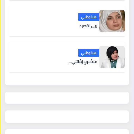
هنا وطني
ربى القصيد
هنا وطني
منذُ حربٍ رَمَّلتني…