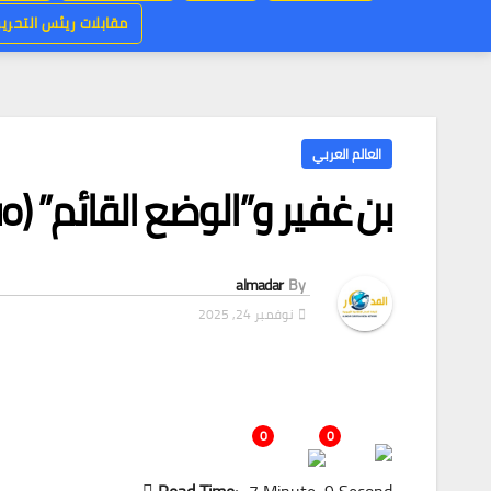
مقابلات ريئس التحرير
العالم العربي
بن غفير و”الوضع القائم” (Status Quo) في المسجد الأقصى
almadar
By
نوفمبر 24, 2025
0
0