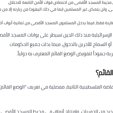
محيط المسجد الأقصى من اختصاص قوات الأمن التابعة للاحتلال.
 ولن يتمكن غير المسلمين (بما في ذلك اليهود) من زيارته إلا من د
ربة فقط، فيما يدخل المسلمون المسجد الأقصى من ثمانية أبواب أخ
 الإسرائيلية منذ ذلك الحين تسيطر على بوابات المسجد الأق
أو السماح للآخرين بالدخول. فيما بذلت جميع الحكومات
ة جهوداً لتقويض الوضع القائم المعترف به دولياً.
لقائم؟
حداث “هبة القدس” عام 1996، والانتفاضة الفلسطينية الثانية، مفصلية في تعريف “الوضع القا
احتلال العديد من الحفريات، وافتتاح أنفاق في محيط المسجد الأقصى