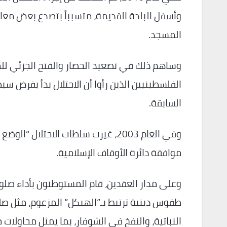
وأسفل البلدة القديمة، متسبباً بتصدع بعض معا
المسجد.
وساهم ذلك في تصعيد الحصار والفتح الجزئي للم
الفلسطينيين الذين رأوا أن الاحتلال بدأ يفرض سي
السابقة.
وفي العام 2003، غيرت سلطات الاحتل
موافقة دائرة الأوقاف الإسلامية.
وعلى مدار العقدين، قام المستوطنون بأداء صلو
طقوس دينية ترتبط بـ”الهيكل” المزعوم، مثل صلا
النباتية، والنفخ في الشوفار، بما يمثل محاولات