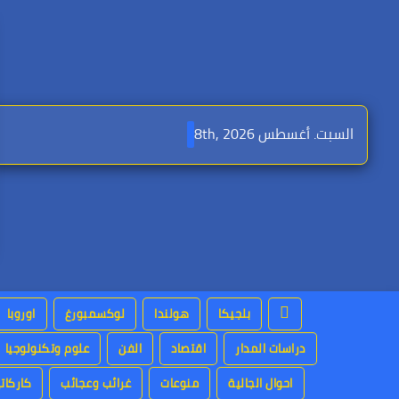
Ski
t
conten
السبت. أغسطس 8th, 2026
بلجيكا
هولندا
لوكسمبورغ
اوروبا
دراسات المدار
اقتصاد
الفن
علوم وتكنولوجيا
احوال الجالية
منوعات
غرائب وعجائب
كاركاتي