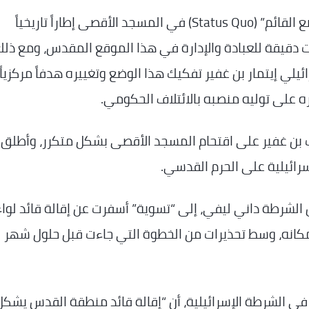
…_يمثل “الوضع القائم” (Status Quo) في المسجد الأقصى إطاراً تاريخياً
بات دقيقة للعبادة والإدارة في هذا الموقع المقدس، ومع ذلك
يلي إيتمار بن غفير تفكيك هذا الوضع وتغييره هدفاً مركزياً
ره على توليه منصبه بالائتلاف الحكومي.
ب بن غفير على اقتحام المسجد الأقصى بشكل متكرر، وأطلق
سرائيلية على الحرم القدسي.
ض الشرطة داني ليفي، إلى “تسوية” أسفرت عن إقالة قائد لواء
د مكانه، وسط تحذيرات من الخطوة التي جاءت قبل حلول شهر
ي الشرطة الإسرائيلية، أن “إقالة قائد منطقة القدس يشكل