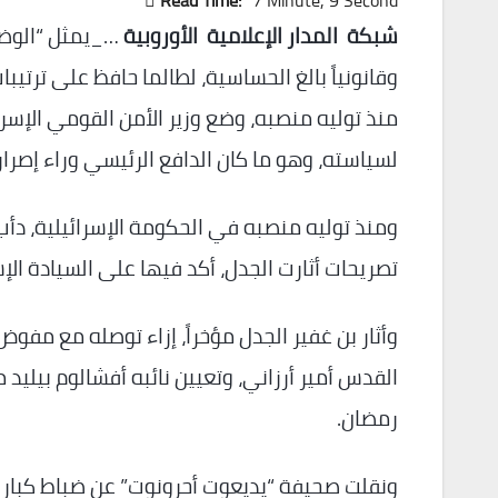
Read Time:
7 Minute, 9 Second
شبكة المدار الإعلامية الأوروبية
وقانونياً بالغ الحساسية، لطالما حافظ على ترتي
منذ توليه منصبه، وضع وزير الأمن القومي الإسرائ
لسياسته، وهو ما كان الدافع الرئيسي وراء إصرا
ومنذ توليه منصبه في الحكومة الإسرائيلية، دأ
تصريحات أثارت الجدل، أكد فيها على السيادة الإ
وأثار بن غفير الجدل مؤخراً، إزاء توصله مع مفو
القدس أمير أرزاني، وتعيين نائبه أفشالوم بيلي
رمضان.
ونقلت صحيفة “يديعوت أحرونوت” عن ضباط كبار ف