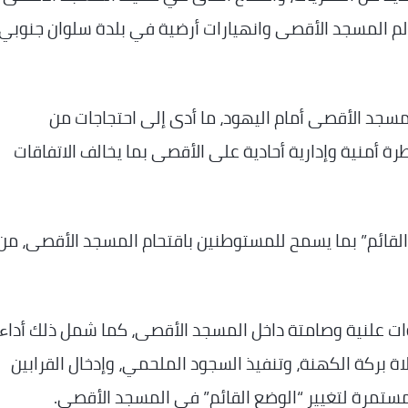
لم المسجد الأقصى وانهيارات أرضية في بلدة سلوان جنوبي
سجد الأقصى أمام اليهود، ما أدى إلى احتجاجات من
طرة أمنية وإدارية أحادية على الأقصى بما يخالف الاتفاقات
ال “الوضع القائم” بما يسمح للمستوطنين باقتحام المسجد الأقصى، م
ات علنية وصامتة داخل المسجد الأقصى، كما شمل ذلك أداء
ة بركة الكهنة، وتنفيذ السجود الملحمي، وإدخال القرابين
 مستمرة لتغيير “الوضع القائم” في المسجد الأقصى.