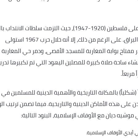
هذا النظام استمر خلال فترة الانتداب البريطاني على فلسطين (1920-1947)، حيث التزمت سلطات ا
القائم بما في ذلك إدارة المسجد الأقصى وجدار البراق. على الرغم من ذلك، إلا أنه خلال حرب 1967 استولى
در مفتاح بوابة المغاربة للمسجد الأقصى، ودمر حي المغاربة 
إنشاء ساحة صلاة كبيرة للمصلين اليهود التي تم تكبيرها تدريجي
ل اسمياً (شكلياً) بالمكانة التاريخية والأهمية الدينية للمسلمين في
دن على هذه الأماكن الدينية والتاريخية. فيما تضمن ترتيب ا
موشيه ديان مع الأوقاف الإسلامية، البنود التالية:
 أيدي الأوقاف الإسلامية.