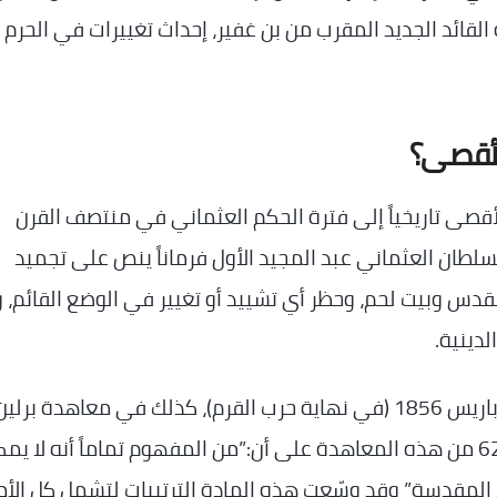
لقائد الجديد المقرب من بن غفير، إحداث تغييرات في الحرم
لأقصى؟
صى تاريخياً إلى فترة الحكم العثماني في منتصف القرن
اً إلى عام 1852، حين أصدر السلطان العثماني عبد المجيد الأول فرماناً ينص على تجميد
لقدس وبيت لحم، وحظر أي تشييد أو تغيير في الوضع القائم، 
دينية.
لاحقاً، تم الاعتراف بهذا الترتيب دولياً في مؤتمر باريس 1856 (في نهاية حرب القرم)، كذلك في معاهدة 
القوى الأوروبية والعثمانيين)، حيث تنص المادة 62 من هذه المعاهدة على أن:”من المفهوم تماماً أنه لا ي
 المقدسة” وقد وسّعت هذه المادة الترتيبات لتشمل كل الأم