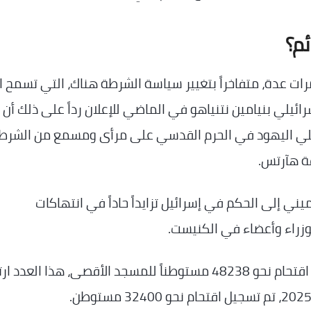
ئم؟
رات عدة، متفاخراً بتغيير سياسة الشرطة هناك، التي تسمح ال
رائيلي بنيامين نتنياهو في الماضي للإعلان رداً على ذلك أن
ه، يصلي اليهود في الحرم القدسي على مرأى ومسمع من الشرط
فة هآرتس.
ني إلى الحكم في إسرائيل تزايداً حاداً في انتهاكات
زراء وأعضاء في الكنيست.
في العام 2023، سجلت دائرة الأوقاف الإسلامية اقتحام نحو 48238 مستوطناً للمسجد الأقصى، هذا العد