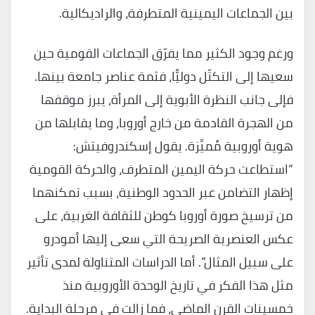
بين الجماعات اليمينية المتطرفة، والراديكالية.
ورغم وجود الكثير مما يفرّق الجماعات القومية حين
سعيها إلى التكتّل دوليًّا، فثمة عناصر جامعة بينها.
فإلى جانب النظرة الأبوية إلى المرأة، يبرز موقفها
من الهجرة القادمة من خارج أوروبا، وما يقابلها من
هوية أوروبية مُميِّزة. يقول إسكندروفيتش:
“استطاعت حركة اليمين المتطرف، والحركة القومية
إظهار التضامن عبر الحدود الوطنية، بسبب تمكنهما
من ترسيخ صورة أوروبا كوطن للثقافة الغربية، على
عكس العنصرية الصريحة التي سعى إليها أمودرو
على سبيل المثال”. أما الدراسات المتناولة لمدى تأثير
مثل هذا الفكر في تاريخ الوحدة الأوروبية منذ
خمسينات القرن الماضي، فما زالت في مرحلة البداية.