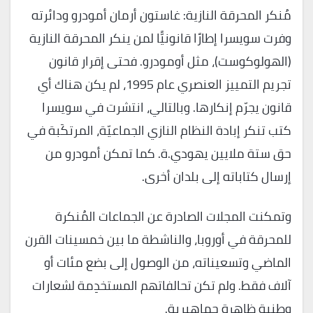
مُنكر المحرقة النازية: غاستون أرمان أمودرو ودائرته
وفرت سويسرا إطارًا قانونيًّا لمن ينكر المحرقة النازية
(الهولوكوست)، مثل أومودرو. فحتى إقرار قانون
تجريم التمييز العنصري عام 1995، لم يكن هناك أي
قانون يجرّم إنكارها. وبالتالي، انتشرت في سويسرا
كتب تنكر إبادة النظام النازي الجماعيّة، المرتكَبة في
حق ستة ملايين يهودي.ة. كما تمكن أمودرو من
إرسال كتاباته إلى بلدان أخرى.
وتمكنت المجلات الصادرة عن الجماعات المُنكرة
للمحرقة في أوروبا، والناشطة ما بين خمسينات القرن
الماضي وتسعيناته، من الوصول إلى بضع مئات أو
آلاف فقط. ولم تكن تحالفاتهم المستخدِمة لشعارات
وطنية ظاهرة جماهيرية.