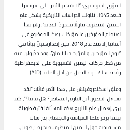
المؤرخ السويسري: “لا يقتصر الأمر على سويسرا.
فبعد 1945، تناولت الدراسات التاريخية بشكل عام
اليمين المتطرف تناولًا محدودًا للغاية”. ولم يبدأ
اهتمام المؤرخين والمؤرخات بهذا الموضوع في
ألمانيا إلا منذ عام 2018، حين إصدارهم.نّ بيانًا في
“يوم المؤرخين والمؤرخات الألمان”. وقد حذّروا.ن فيه
من خطر حركات اليمين الشعبوية على الديمقراطية،
وقُصد بذلك حزب البديل من أجل ألمانيا (AfD).
وعلّق اسكندروفيتش على هذا الأمر قائلا: “لقد
تساءل الحضور، أين التاريخ المعاصر؟ هل فاتنا؟”، كما
يرى إهمال علم التاريخ هذه المسألة لفترة طويلة.
بينما يزخر علما السياسة والاجتماع، بدراسات
مستفيضة حول اليمين المتطرف منذ زمن طويل.