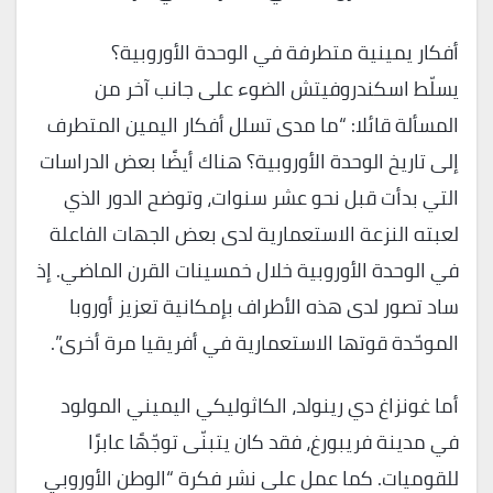
أفكار يمينية متطرفة في الوحدة الأوروبية؟
يسلّط اسكندروفيتش الضوء على جانب آخر من
المسألة قائلا: “ما مدى تسلل أفكار اليمين المتطرف
إلى تاريخ الوحدة الأوروبية؟ هناك أيضًا بعض الدراسات
التي بدأت قبل نحو عشر سنوات، وتوضح الدور الذي
لعبته النزعة الاستعمارية لدى بعض الجهات الفاعلة
في الوحدة الأوروبية خلال خمسينات القرن الماضي. إذ
ساد تصور لدى هذه الأطراف بإمكانية تعزيز أوروبا
الموحّدة قوتها الاستعمارية في أفريقيا مرة أخرى”.
أما غونزاغ دي رينولد، الكاثوليكي اليميني المولود
في مدينة فريبورغ، فقد كان يتبنّى توجّهًا عابرًا
للقوميات. كما عمل على نشر فكرة “الوطن الأوروبي