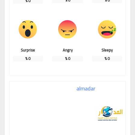
%
0
Surprise
Angry
Sleepy
%
0
%
0
%
0
almadar