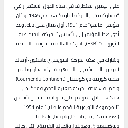
على اليمين المتطرف في هذه الدول الاستمرار في
“مشاركته في الحركة النازية” بعد عام 1945. وكان
مؤتمر “مالمو” عام 1951، أوّل مثال على ذلك. وقد
أدى هذا المؤتمر إلى تأسيس “الحركة الاجتماعية
الأوروبية” (ESB)، الحركة العالمية القومية الجديدة.
وشارك في هذه الحركة السويسري غاستون-أرماند
أمودرو، المتوجِّه إلى الجمهور في أنحاء أوروبا عبر
مجلة كورييه دو كونتينان (Courrier du Continent).
ورغم بقاء هذه الحركة صغيرة الحجم، فقد عُرض
هيكلها خلال المؤتمر على نحو لافت. فقبل تأسيس
“المجموعة الأوروبية للفحم والصلب” عام 1951
(بعضوية كل من بلجيكا، وفرنسا، وإيطاليا،
ولوكسبمورغ، وهولندا، وألمانيا الغربية)، التي كانت