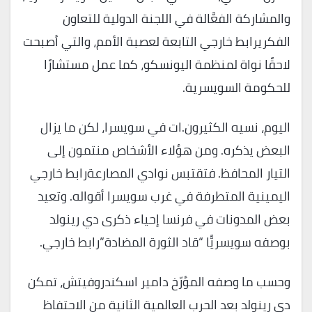
والمشاركة الفعَّالة في اللجنة الدولية للتعاون
الفكريرابط خارجي التابعة لعصبة الأمم، والتي أصبحت
لاحقًا نواة لمنظمة اليونسكو، كما عمل مستشارًا
للحكومة السويسرية.
اليوم، نسيه الكثيرون.ات في سويسرا، لكن ما يزال
البعض يذكره. ومن هؤلاء الأشخاص منتمون إلى
التيار المحافظ. فتقتبس نوادي المصارعةرابط خارجي
اليمينية المتطرفة في غرب سويسرا أقواله. وتعيد
بعض المدونات في فرنسا إحياء ذكرى دي رينولد
بوصفه سويسريًّا “قاد الثورة المضادة”رابط خارجي.
وحسب ما وصفه المؤرّخ دامير اسكندروفيتش، تمكن
دي رينولد بعد الحرب العالمية الثانية من الاحتفاظ