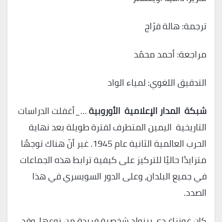
ترجمة: هالة فرّاج
مراجعة: أحمد محمّد
التدقيق اللغوي: لمياء الواد
شبكة المدار الإعلامية الأوروبية
…_أغفلت الدراسات
التاريخية اليمين المتطرف لفترة طويلة بعد نهاية
الحرب العالمية الثانية عام 1945. غير أنّ هناك توجهًا
متزايدًا حاليًا للتركيز على كيفية ترابط هذه الجماعات
في جميع البلدان، وعلى الدور السويسري في هذا
الصدد.
كان غونزاغ دي رينولد شخصية فريدة من نوعها. وقد