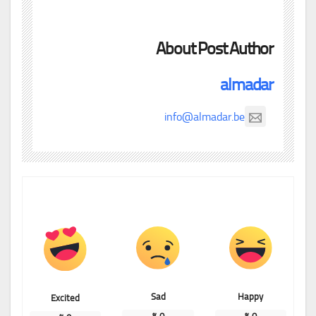
About Post Author
almadar
info@almadar.be
Sad
Happy
Excited
%
0
%
0