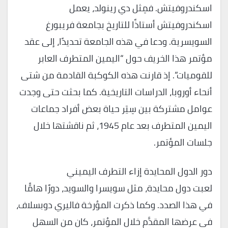
اسكندروفيتش. فمِثل دي رينولد، يعمل
اسكندروفيتش أستاذًا للتاريخ بجامعة فريبورغ
السويسرية. ودعا في هذه الجامعة تحديدًا، إلى عقد
مؤتمر هذا الخريف حول “اليمين المتطرف العابر
للقوميات”. إذ قارنت هذه الكوكبة القادمة من شتى
أنحاء أوروبا، الدراسات التاريخية. كما بحثت حتى وجدت
عوامل مشتركة بين سِيَر حياة بعض أفراد جماعات
اليمين المتطرف بعد عام 1945، ثم ناقشتها خلال
جلسات المؤتمر.
دور الدول المحايدة إزاء التطرف اليميني
لعبت دول محايدة، مثل سويسرا والسويد، دورًا هامًّا
في هذا الصدد. وكما ذكرت المؤرخة فاليري دوبسلاف،
في عرضها المقدَّم خلال المؤتمر، كان من السهل