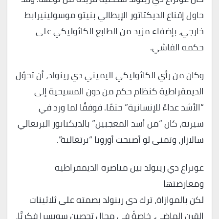
حاول إقناع الديكتاتور الإيطالي بنيتو موسولينيرابط
خارجي، بإضفاء مزيد من الطابع الكاثوليكي على
حكمه الفاشي.
وكان من رأي الكاثوليكي اليميني دي رينولد، أن تحوّل
الديمقراطية كنظام حكم من دون المسيحية إلى
“الأشد عداءً للإنسانية” حتمًا. فوفقًا لما ورد في
سيرته، كان “من أشد المعجبين” بالديكتاتور البرتغالي
سالازار، وتمنى لو أصبحت أوروبا “برتغالية”.
غونزاغ دي رينولد بين مناصرة الديمقراطية
ومعارضتها
لكن بالموازاة، ترك دي رينولد بصمته على ثلاثينات
القرن الماضي، خاصةً في مجال تحصين سويسرا فكريَّا،