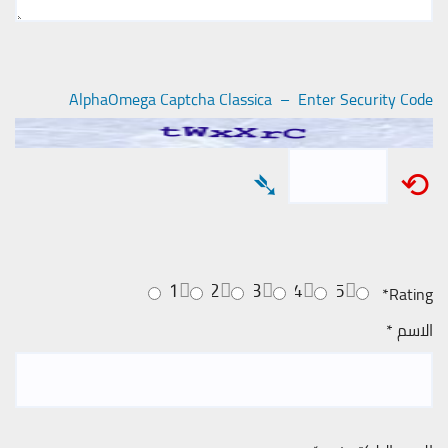
AlphaOmega Captcha Classica – Enter Security Code
➴
⟲
1
2
3
4
5
*
Rating
الاسم
*