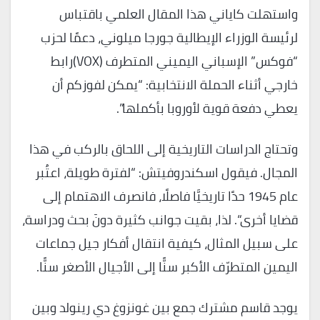
واستهلت كاياني هذا المقال العلمي باقتباس
لرئيسة الوزراء الإيطالية جورجا ميلوني، دعمًا لحزب
“فوكس” الإسباني اليميني المتطرف (VOX)رابط
خارجي أثناء الحملة الانتخابية: “يمكن لفوزكم أن
يعطي دفعة قوية لأوروبا بأكملها”.
وتحتاج الدراسات التاريخية إلى اللحاق بالركب في هذا
المجال. فيقول اسكندروفيتش: “لفترة طويلة، اعتُبر
عام 1945 حدًا تاريخيَّا فاصلًا، فانصرف الاهتمام إلى
قضايا أخرى“. لذا، بقيت جوانب كثيرة دونَ بحث ودراسة،
على سبيل المثال، كيفية انتقال أفكار جيل جماعات
اليمين المتطرّف الأكبر سنًّا إلى الأجيال الأصغر سنًّا.
يوجد قاسم مشترك جمع بين غونزوغ دي رينولد وبين