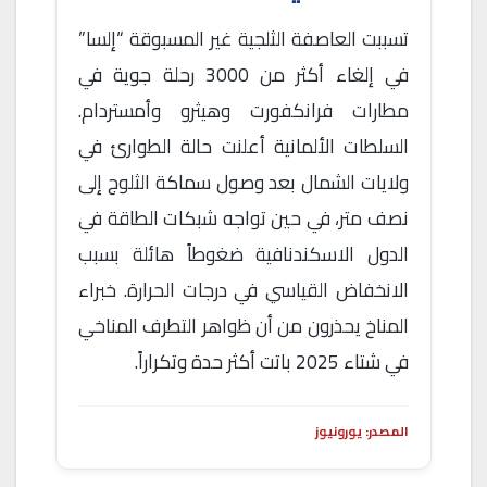
تسببت العاصفة الثلجية غير المسبوقة “إلسا”
في إلغاء أكثر من 3000 رحلة جوية في
مطارات فرانكفورت وهيثرو وأمستردام.
السلطات الألمانية أعلنت حالة الطوارئ في
ولايات الشمال بعد وصول سماكة الثلوج إلى
نصف متر، في حين تواجه شبكات الطاقة في
الدول الاسكندنافية ضغوطاً هائلة بسبب
الانخفاض القياسي في درجات الحرارة. خبراء
المناخ يحذرون من أن ظواهر التطرف المناخي
في شتاء 2025 باتت أكثر حدة وتكراراً.
المصدر: يورونيوز