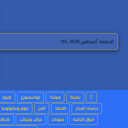
Ski
t
conten
الجمعة. أغسطس 7th, 2026
بلجيكا
هولندا
لوكسمبورغ
اوروبا
دراسات المدار
اقتصاد
الفن
علوم وتكنولوجيا
احوال الجالية
منوعات
غرائب وعجائب
كاركاتي