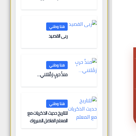
هنا وطني
ربى القصيد
هنا وطني
منذُ حربٍ رَمَّلتني…
هنا وطني
للتاريخ حديث الذكريات مع
المعلم الفاضل المبروك
الغنودي