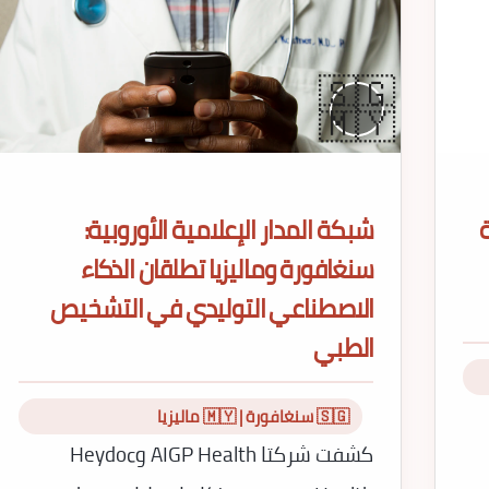
🇸🇬
🇲🇾
ة
شبكة المدار الإعلامية الأوروبية:
سنغافورة وماليزيا تطلقان الذكاء
الاصطناعي التوليدي في التشخيص
الطبي
🇸🇬 سنغافورة | 🇲🇾 ماليزيا
كشفت شركتا AIGP Health وHeydoc