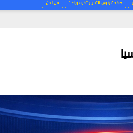
صفحة رئيس التحرير “فيسبوك “
من نحن
سيا