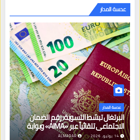
عدسة المدار
عدسة المدار
البرتغال تبسّط التسوية: رقم الضمان
الاجتماعي تلقائياً عبر «AIMA» وبوابة
جديدة لتجديد الإقامات
14 يوليو، 2026
ALMADAR