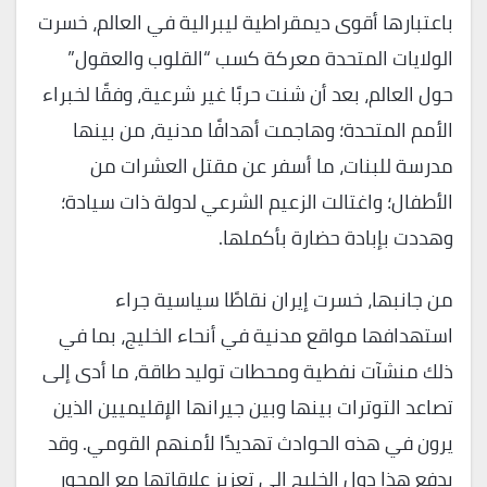
باعتبارها أقوى ديمقراطية ليبرالية في العالم، خسرت
الولايات المتحدة معركة كسب “القلوب والعقول”
حول العالم، بعد أن شنت حربًا غير شرعية، وفقًا لخبراء
الأمم المتحدة؛ وهاجمت أهدافًا مدنية، من بينها
مدرسة للبنات، ما أسفر عن مقتل العشرات من
الأطفال؛ واغتالت الزعيم الشرعي لدولة ذات سيادة؛
وهددت بإبادة حضارة بأكملها.
من جانبها، خسرت إيران نقاطًا سياسية جراء
استهدافها مواقع مدنية في أنحاء الخليج، بما في
ذلك منشآت نفطية ومحطات توليد طاقة، ما أدى إلى
تصاعد التوترات بينها وبين جيرانها الإقليميين الذين
يرون في هذه الحوادث تهديدًا لأمنهم القومي. وقد
يدفع هذا دول الخليج إلى تعزيز علاقاتها مع المحور