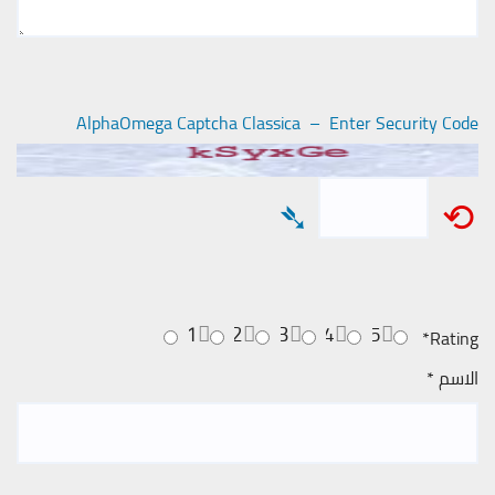
AlphaOmega Captcha Classica – Enter Security Code
➴
⟲
1
2
3
4
5
*
Rating
الاسم
*