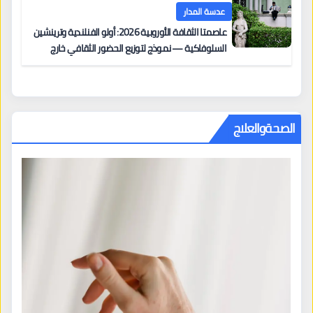
عدسة المدار
عاصمتا الثقافة الأوروبية 2026: أولو الفنلندية وترينشين
السلوفاكية — نموذج لتوزيع الحضور الثقافي خارج
المراكز الكبرى
الصحةوالعلاج