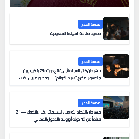
عدسة المدار
صعود صناعة السينما السعودية
عدسة المدار
مهرجان كان السينمائي يفتتح دورته 79 بتكريم بيتر
جاكسون مخرج “سيد الخواتم” — وحضور عربي لافت
على السجادة الحمراء يضم نادين نجيم وآسر ياسين وخالد
مزنر ضمن لجنة التحكيم
عدسة المدار
مهرجان الاتحاد الأوروبي السينمائي في بانكوك — 21
فيلماً من 19 دولة أوروبية بالدخول المجاني