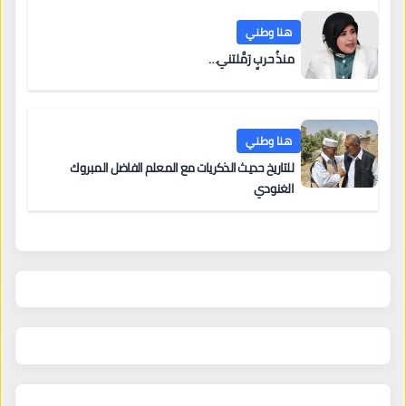
هنا وطني
منذُ حربٍ رَمَّلتني…
هنا وطني
للتاريخ حديث الذكريات مع المعلم الفاضل المبروك
الغنودي